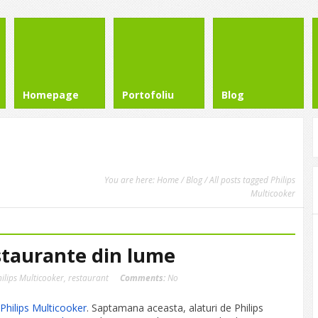
Homepage
Portofoliu
Blog
You are here:
Home
/
Blog
/ All posts tagged Philips
Multicooker
staurante din lume
ilips Multicooker
,
restaurant
Comments:
No
Philips Multicooker
. Saptamana aceasta, alaturi de Philips