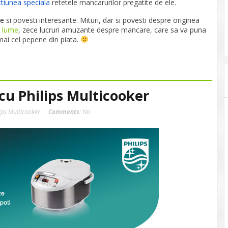
tiunea speciala
retetele mancarurilor pregatite de ele.
re
si povesti interesante. Mituri, dar si povesti despre originea
n lume
, zece lucruri amuzante despre mancare, care sa va puna
mai cel pepene din piata.
cu Philips Multicooker
ips Multicooker
Comments:
No