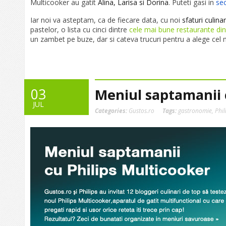
Multicooker au gatit
Alina, Larisa si Dorina
. Puteti gasi in
sec
Iar noi va asteptam, ca de fiecare data, cu noi
sfaturi culina
pastelor, o lista cu cinci dintre
cele mai bune restaurante di
un zambet pe buze, dar si cateva trucuri pentru a alege cel 
03
Meniul saptamanii 
JUL
Categories:
Gustos.ro
Tags:
gastronomie
,
Phil