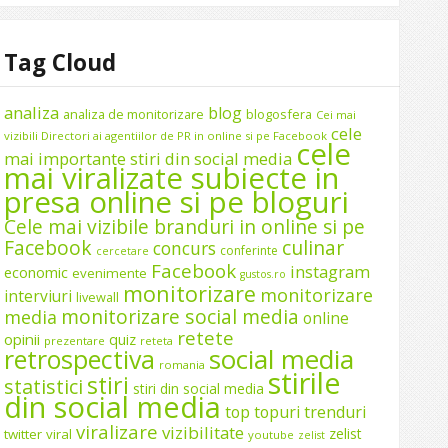
Tag Cloud
analiza
blog
analiza de monitorizare
blogosfera
Cei mai
cele
vizibili Directori ai agentiilor de PR in online si pe Facebook
cele
mai importante stiri din social media
mai viralizate subiecte in
presa online si pe bloguri
Cele mai vizibile branduri in online si pe
Facebook
culinar
concurs
conferinte
cercetare
Facebook
instagram
economic
evenimente
gustos.ro
monitorizare
monitorizare
interviuri
livewall
monitorizare social media
media
online
retete
opinii
quiz
prezentare
reteta
social media
retrospectiva
romania
stirile
stiri
statistici
stiri din social media
din social media
top
topuri
trenduri
viralizare
vizibilitate
zelist
twitter
viral
youtube
zelist