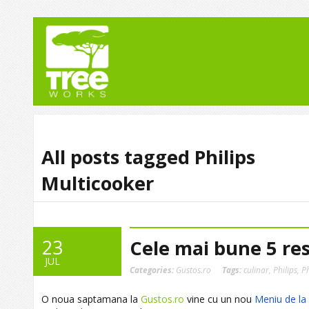
All posts tagged Philips
Multicooker
23
Cele mai bune 5 re
JUL
Categories:
Gustos.ro
Tags:
culinar
,
Philips
,
Ph
O noua saptamana la
Gustos.ro
vine cu un nou
Meniu de la 