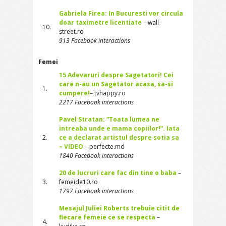
Gabriela Firea: In Bucuresti vor circula
doar taximetre licentiate
– wall-
10.
street.ro
913 Facebook interactions
Femei
15 Adevaruri despre Sagetatori! Cei
care n-au un Sagetator acasa, sa-si
1.
cumpere!
– tvhappy.ro
2217 Facebook interactions
Pavel Stratan: “Toata lumea ne
intreaba unde e mama copiilor!”. Iata
2.
ce a declarat artistul despre sotia sa
– VIDEO
– perfecte.md
1840 Facebook interactions
20 de lucruri care fac din tine o baba
–
3.
femeide10.ro
1797 Facebook interactions
Mesajul Juliei Roberts trebuie citit de
fiecare femeie ce se respecta
–
4.