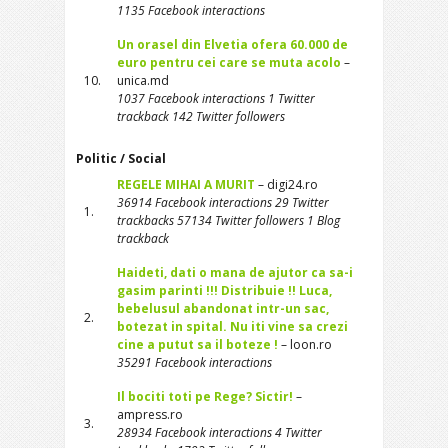
1135 Facebook interactions
Un orasel din Elvetia ofera 60.000 de
euro pentru cei care se muta acolo
–
10.
unica.md
1037 Facebook interactions 1 Twitter
trackback 142 Twitter followers
Politic / Social
REGELE MIHAI A MURIT
– digi24.ro
36914 Facebook interactions 29 Twitter
1.
trackbacks 57134 Twitter followers 1 Blog
trackback
Haideti, dati o mana de ajutor ca sa-i
gasim parinti !!! Distribuie !! Luca,
bebelusul abandonat intr-un sac,
2.
botezat in spital. Nu iti vine sa crezi
cine a putut sa il boteze !
– loon.ro
35291 Facebook interactions
Il bociti toti pe Rege? Sictir!
–
ampress.ro
3.
28934 Facebook interactions 4 Twitter