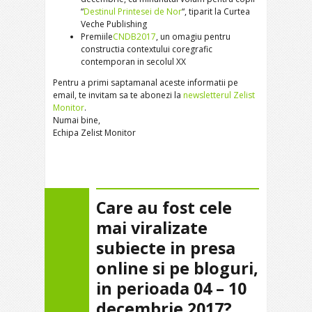
“
Destinul Printesei de Nor
“, tiparit la Curtea
Veche Publishing
Premiile
CNDB2017
, un omagiu pentru
constructia contextului coregrafic
contemporan in secolul XX
Pentru a primi saptamanal aceste informatii pe
email, te invitam sa te abonezi la
newsletterul Zelist
Monitor
.
Numai bine,
Echipa Zelist Monitor
Care au fost cele
mai viralizate
subiecte in presa
online si pe bloguri,
in perioada 04 – 10
decembrie 2017?