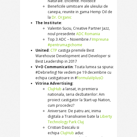
Naturale. Eficiente. Holistice
Beneficiile uimitoare ale uleiului de
canepa, reunite in gama Hemp Oil de
la
Dr. Organic
The Institute
:
Valentin Suciu, Creative Partner Jazz,
noul presedinte
ADC Romania
Top 3 ADC – Noiembrie /
Impreuna
#pentrumagichome
United
:
CTP
castiga premiile Best
Warehouse Development and Developer si
Best Leadership in 2017
V+O Communicatin
: Toata lumea sa spuna:
#Debriefing! Ne vedem pe 19 decembrie cu
echipa castigatoare in #
formulaVplusO
Vitrina Advertising
:
ClujHub
a lansat, in premiera
nationala, seria dezbaterilor: Am
proiect castigator la Start-up Nation,
cum procedez?
Aniversare: De patru ani, inima
digitala a Transilvaniei bate la
Liberty
Technology Park Cluj
Cristian Dascalu si
echipa
ClujHub
aduc