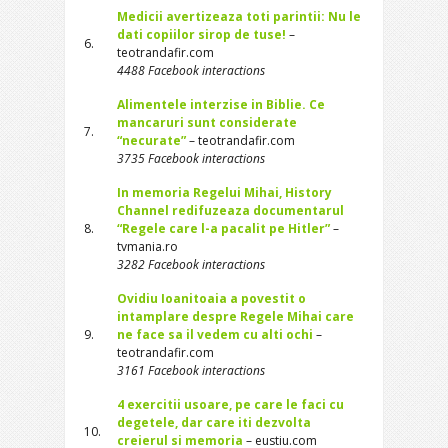
Medicii avertizeaza toti parintii: Nu le
dati copiilor sirop de tuse!
–
6.
teotrandafir.com
4488 Facebook interactions
Alimentele interzise in Biblie. Ce
mancaruri sunt considerate
7.
“necurate”
– teotrandafir.com
3735 Facebook interactions
In memoria Regelui Mihai, History
Channel redifuzeaza documentarul
8.
“Regele care l-a pacalit pe Hitler”
–
tvmania.ro
3282 Facebook interactions
Ovidiu Ioanitoaia a povestit o
intamplare despre Regele Mihai care
9.
ne face sa il vedem cu alti ochi
–
teotrandafir.com
3161 Facebook interactions
4 exercitii usoare, pe care le faci cu
degetele, dar care iti dezvolta
10.
creierul si memoria
– eustiu.com