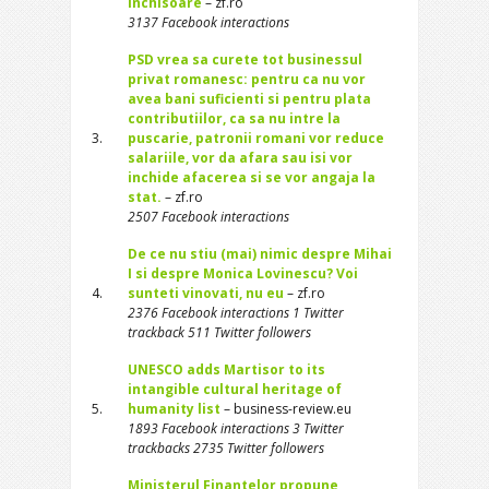
inchisoare
– zf.ro
3137 Facebook interactions
PSD vrea sa curete tot businessul
privat romanesc: pentru ca nu vor
avea bani suficienti si pentru plata
contributiilor, ca sa nu intre la
3.
puscarie, patronii romani vor reduce
salariile, vor da afara sau isi vor
inchide afacerea si se vor angaja la
stat.
– zf.ro
2507 Facebook interactions
De ce nu stiu (mai) nimic despre Mihai
I si despre Monica Lovinescu? Voi
4.
sunteti vinovati, nu eu
– zf.ro
2376 Facebook interactions 1 Twitter
trackback 511 Twitter followers
UNESCO adds Martisor to its
intangible cultural heritage of
5.
humanity list
– business-review.eu
1893 Facebook interactions 3 Twitter
trackbacks 2735 Twitter followers
Ministerul Finantelor propune