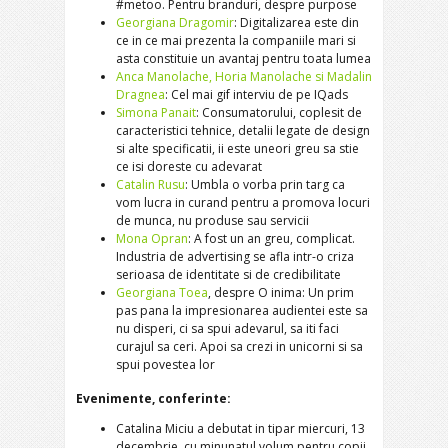
#metoo. Pentru branduri, despre purpose
Georgiana Dragomir
: Digitalizarea este din
ce in ce mai prezenta la companiile mari si
asta constituie un avantaj pentru toata lumea
Anca Manolache, Horia Manolache si Madalin
Dragnea
: Cel mai gif interviu de pe IQads
Simona Panait
: Consumatorului, coplesit de
caracteristici tehnice, detalii legate de design
si alte specificatii, ii este uneori greu sa stie
ce isi doreste cu adevarat
Catalin Rusu
: Umbla o vorba prin targ ca
vom lucra in curand pentru a promova locuri
de munca, nu produse sau servicii
Mona Opran
: A fost un an greu, complicat.
Industria de advertising se afla intr-o criza
serioasa de identitate si de credibilitate
Georgiana Toea
, despre O inima: Un prim
pas pana la impresionarea audientei este sa
nu disperi, ci sa spui adevarul, sa iti faci
curajul sa ceri. Apoi sa crezi in unicorni si sa
spui povestea lor
Evenimente, conferinte:
Catalina Miciu a debutat in tipar miercuri, 13
decembrie, cu minunatul volum pentru copii