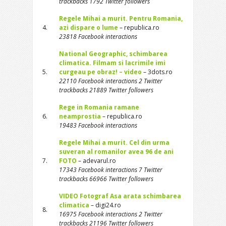
trackbacks 1792 Twitter followers
Regele Mihai a murit. Pentru Romania,
4.
azi dispare o lume
– republica.ro
23818 Facebook interactions
National Geographic, schimbarea
climatica. Filmam si lacrimile imi
5.
curgeau pe obraz! – video
– 3dots.ro
22110 Facebook interactions 2 Twitter
trackbacks 21889 Twitter followers
Rege in Romania ramane
6.
neamprostia
– republica.ro
19483 Facebook interactions
Regele Mihai a murit. Cel din urma
suveran al romanilor avea 96 de ani
7.
FOTO
– adevarul.ro
17343 Facebook interactions 7 Twitter
trackbacks 66966 Twitter followers
VIDEO Fotograf Asa arata schimbarea
climatica
– digi24.ro
8.
16975 Facebook interactions 2 Twitter
trackbacks 21196 Twitter followers