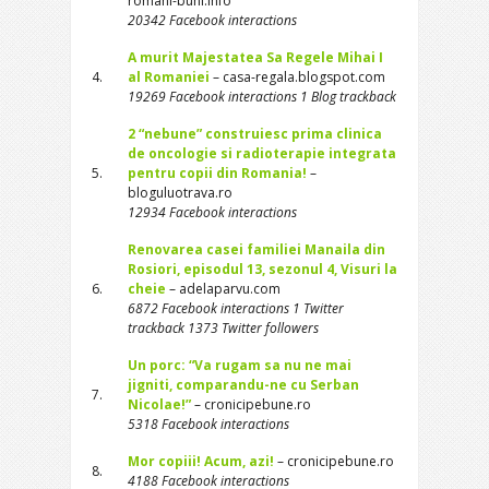
romani-buni.info
20342 Facebook interactions
A murit Majestatea Sa Regele Mihai I
4.
al Romaniei
– casa-regala.blogspot.com
19269 Facebook interactions 1 Blog trackback
2 “nebune” construiesc prima clinica
de oncologie si radioterapie integrata
5.
pentru copii din Romania!
–
bloguluotrava.ro
12934 Facebook interactions
Renovarea casei familiei Manaila din
Rosiori, episodul 13, sezonul 4, Visuri la
6.
cheie
– adelaparvu.com
6872 Facebook interactions 1 Twitter
trackback 1373 Twitter followers
Un porc: “Va rugam sa nu ne mai
jigniti, comparandu-ne cu Serban
7.
Nicolae!”
– cronicipebune.ro
5318 Facebook interactions
Mor copiii! Acum, azi!
– cronicipebune.ro
8.
4188 Facebook interactions