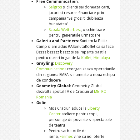
Free Communication
:
Selgros
si clientii sai doneaza carti,
jucarii si resurse financiare prin
campania “Selgros iti dubleaza
bunatatea”
Scoala Wetterbest
, o schimbare
pentru generatiile urmatoare
Galeriu and Partners
: Suntem la Biiiiiz
Camp si am adus #AlbinutaKoflet ca sa faca
Bzzzz bzzzzz bzzzz si sa imparta pastile
pentru dureri in gat de la
Koflet, Himalaya
Grayling
:
Discovery
Communications
reorganizeaza operatiunile
din regiunea EMEA si numeste o noua echipa
de conducere
Geometry Global
: Geometry Global
dezvolta spotul TV de Craciun al
METRO
Romania
Golin
:
Mos Craciun aduce la
Liberty
Center
ateliere pentru copii,
personaje de poveste si spectacole
de teatru
Pentru sarbatorile de
iarna,
Farmec
vine cu noi oferte