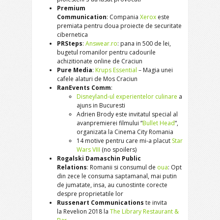
Premium
Communication
: Compania
Xerox
este
premiata pentru doua proiecte de securitate
cibernetica
PRSteps
:
Answear.ro
: pana in 500 de lei,
bugetul romanilor pentru cadourile
achizitionate online de Craciun
Pure Media
:
Krups Essential
– Magia unei
cafele alaturi de Mos Craciun
RanEvents Comm
:
Disneyland-ul experientelor culinare
a
ajuns in Bucuresti
Adrien Brody este invitatul special al
avanpremierei filmului “
Bullet Head
“,
organizata la Cinema City Romania
14 motive pentru care mi-a placut
Star
Wars VIII
(no spoilers)
Rogalski Damaschin Public
Relations
: Romanii si consumul de
oua
: Opt
din zece le consuma saptamanal, mai putin
de jumatate, insa, au cunostinte corecte
despre proprietatile lor
Russenart Communications
te invita
la Revelion 2018 la
The Library Restaurant &