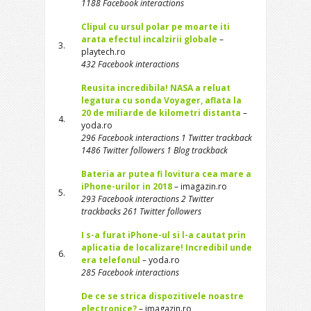
1188 Facebook interactions
Clipul cu ursul polar pe moarte iti
arata efectul incalzirii globale
–
3.
playtech.ro
432 Facebook interactions
Reusita incredibila! NASA a reluat
legatura cu sonda Voyager, aflata la
20 de miliarde de kilometri distanta
–
4.
yoda.ro
296 Facebook interactions 1 Twitter trackback
1486 Twitter followers 1 Blog trackback
Bateria ar putea fi lovitura cea mare a
iPhone-urilor in 2018
– imagazin.ro
5.
293 Facebook interactions 2 Twitter
trackbacks 261 Twitter followers
I s-a furat iPhone-ul si l-a cautat prin
aplicatia de localizare! Incredibil unde
6.
era telefonul
– yoda.ro
285 Facebook interactions
De ce se strica dispozitivele noastre
electronice?
– imagazin.ro