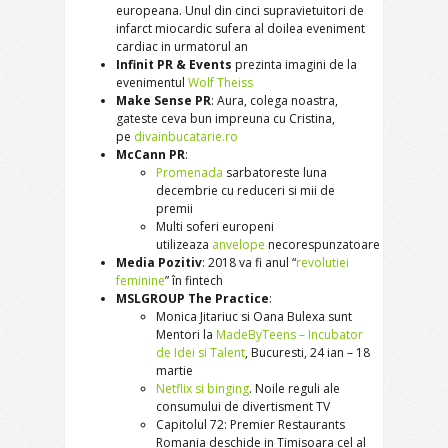
europeana. Unul din cinci supravietuitori de
infarct miocardic sufera al doilea eveniment
cardiac in urmatorul an
Infinit PR & Events
prezinta imagini de la
evenimentul
Wolf Theiss
Make Sense PR
: Aura, colega noastra,
gateste ceva bun impreuna cu Cristina,
pe
divainbucatarie.ro
McCann PR
:
Promenada
sarbatoreste luna
decembrie cu reduceri si mii de
premii
Multi soferi europeni
utilizeaza
anvelope
necorespunzatoare
Media Pozitiv
: 2018 va fi anul “
revolutiei
feminine
” în fintech
MSLGROUP The Practice
:
Monica Jitariuc si Oana Bulexa sunt
Mentori la
MadeByTeens – Incubator
de Idei si Talent
, Bucuresti, 24 ian – 18
martie
Netflix si binging
. Noile reguli ale
consumului de divertisment TV
Capitolul 72: Premier Restaurants
Romania deschide in Timisoara cel al