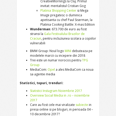
CreativeMornings la Cluj. Primul
invitat: mentalistul Cristian Gog
Platinia Shopping Center
si Mega
Image pregatesc o duminica
apetisanta cu chef Paul Siserman, la
Platinia Cooking Battle: X-mas Edition
Wunderman
: 673.700 de euro au fost
stransi la
Gala Festivalului Brazilor de
Craciun
, pentru incluziunea scolara a copiilor
vulnerabili
BMW Group: Noul logo
MINI
debuteaza pe
modelele marcii cu incepere din 2018
Trei este un numar norocos pentru
TPG
Group
MediaCom:
Opel
a ales MediaCom ca noua
sa agentie media
Statistici, topuri, trenduri:
Statistici Instagram Noiembrie 2017
Overview Social Media in .ro – noiembrie
2017
Care au fost cele mai viralizate
subiecte
in
presa online si pe bloguri, in perioada 04 –
10 decembrie 2017?