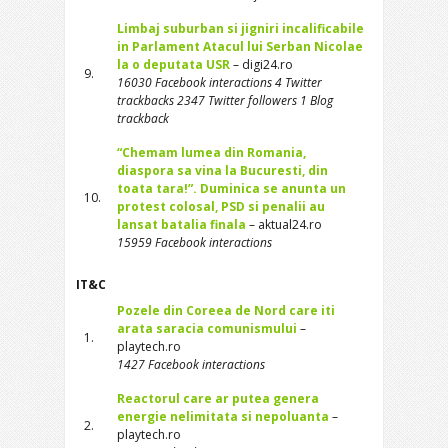
Limbaj suburban si jigniri incalificabile
in Parlament Atacul lui Serban Nicolae
la o deputata USR
– digi24.ro
9.
16030 Facebook interactions 4 Twitter
trackbacks 2347 Twitter followers 1 Blog
trackback
“Chemam lumea din Romania,
diaspora sa vina la Bucuresti, din
toata tara!”. Duminica se anunta un
10.
protest colosal, PSD si penalii au
lansat batalia finala
– aktual24.ro
15959 Facebook interactions
IT&C
Pozele din Coreea de Nord care iti
arata saracia comunismului
–
1.
playtech.ro
1427 Facebook interactions
Reactorul care ar putea genera
energie nelimitata si nepoluanta
–
2.
playtech.ro