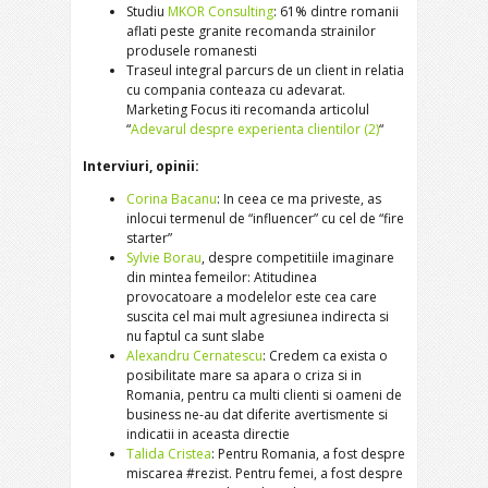
Studiu
MKOR Consulting
: 61% dintre romanii
aflati peste granite recomanda strainilor
produsele romanesti
Traseul integral parcurs de un client in relatia
cu compania conteaza cu adevarat.
Marketing Focus iti recomanda articolul
“
Adevarul despre experienta clientilor (2)
“
Interviuri, opinii:
Corina Bacanu
: In ceea ce ma priveste, as
inlocui termenul de “influencer” cu cel de “fire
starter”
Sylvie Borau
, despre competitiile imaginare
din mintea femeilor: Atitudinea
provocatoare a modelelor este cea care
suscita cel mai mult agresiunea indirecta si
nu faptul ca sunt slabe
Alexandru Cernatescu
: Credem ca exista o
posibilitate mare sa apara o criza si in
Romania, pentru ca multi clienti si oameni de
business ne-au dat diferite avertismente si
indicatii in aceasta directie
Talida Cristea
: Pentru Romania, a fost despre
miscarea #rezist. Pentru femei, a fost despre