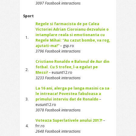
3097 Facebook interactions
Sport
Regele si farmacista de pe Calea
Victoriei Adrian Cioroianu dezvaluie o
intamplare reala si emotionanta cu
1.
Regele Mihai: “Au cazut bombe, va rog,
ajutati-ma!”
– gsp.ro
3796 Facebook interactions
Cristiano Ronaldo e Balonul de Aur din
fotbal. Cu 5 trofee, l-a egalat pe
2.
Messi!
– eusunt12.ro
3233 Facebook interactions
La 16 ani, alerga pe langa masini ca sa
le intreaca! Povestea fabuloasa a
3.
primului interviu dat de Ronaldo
–
eusunt12.ro
3078 Facebook interactions
Voteaza Superlativele anului 2017!
–
4.
frr.ro
2648 Facebook interactions