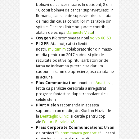
bolnavi de cancer moare. In occident, 8 din
10 copii bolnavi de cancer supravietuiesc. In
Romania, sansele de supravietuire sunt atat
de mici din cauza conditiilor mizerabile din
spitale. Fiecare dintre noi poate contribui,
alaturi de echipa
Daruieste Viata
!
Oxygen PR
promoveaza noul
Volvo XC 60
PI 2 PR
: Atat noi, cat si clientii
nostri,
multumim
colaboratorilor din mass-
media pentru un 2017 rodnic si plin de
rezultate pozitive. Spiritul sarbatorilor de
iarna ne indeamna puternic sa daruim
cadouri in semn de apreciere, asa ca iata-ne
in actiune
Plus Communication
anunta ca
Anastasia
,
fetita cu paralizie cerebrala a inregistrat
progrese fantastice dupa transplantul cu
celule stem
PiArt Vision
recomanda in aceasta
saptamana un medic, dr. Klodian Hazizi de
la
Denttaglio Clinic
, si cartile pentru copii
ale
Editurii Paralela 45
Prais Corporate Communications
: Un an
de proiect “
Suntem tanara generatie
“. Liceeni
ploiesteni s-au lasat provocati