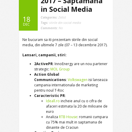
2017 – Saptamana
in Social Media
18
Categories:
Zelist
Tags:
stirile din social media
DEC
Comments:
No
Ne bucuram sa iti prezentam stirile din social
media, din ultimele 7 zile (07 – 13 decembrie 2017).
Lansari, campanii, stiri:
2ActivePR
: InnoEnergy are un nou partener
strategic:
MOL Group
Action Global
Communications
:
Volkswagen
isi lanseaza
campania internationala de marketing
pentru noul T-Roc
Caracteristic PR
:
Ideall.ro
incheie anul cu o cifra de
afaceri estimata la 20 de milioane de
euro
Analiza
RTB House
: romanii cumpara
cu 75% mai mult in saptamana de
dinainte de Craciun