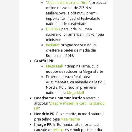
“
Ziua nesfarsita a lui Giraf
“, proiectul
online dezvoltat de ZIZIN si
MullenLowe, a obtinut 3 premii
importante in cadrul festivalurilor
nationale de creativitate
HISTORY
patrunde in lumea
supereroilor americani intr-o noua
miniserie
Initiative
prognozeaza o noua
crestere a pietei de media din
Romania in 2018
Graffiti PR
:
Mega Mall
intampina iarna, cu o
noapte de reduceri si Mega oferte
Experimenteaza Realitatea
Augumentata, cu animale de la Polul
Nord si Polul Sud, in premiera
nationala, la
Mega Mall
Headsome Communication
apare in
articolul “
Despre meseriile cartii, la standul
UE
“
Hendrix PR
: Buze marite, in mod natural,
prin tehnologia
MeaPlasma
Image PR
: In Romania, rata mortalitatii
cauzate de
infarct
este mult peste media