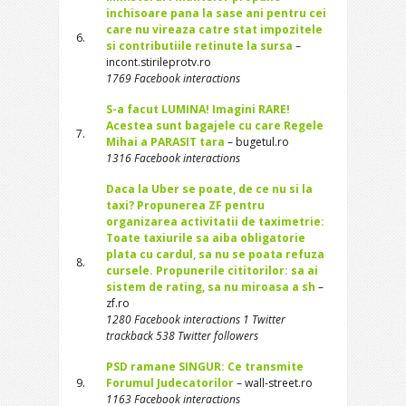
inchisoare pana la sase ani pentru cei
care nu vireaza catre stat impozitele
6.
si contributiile retinute la sursa
–
incont.stirileprotv.ro
1769 Facebook interactions
S-a facut LUMINA! Imagini RARE!
Acestea sunt bagajele cu care Regele
7.
Mihai a PARASIT tara
– bugetul.ro
1316 Facebook interactions
Daca la Uber se poate, de ce nu si la
taxi? Propunerea ZF pentru
organizarea activitatii de taximetrie:
Toate taxiurile sa aiba obligatorie
plata cu cardul, sa nu se poata refuza
8.
cursele. Propunerile cititorilor: sa ai
sistem de rating, sa nu miroasa a sh
–
zf.ro
1280 Facebook interactions 1 Twitter
trackback 538 Twitter followers
PSD ramane SINGUR: Ce transmite
9.
Forumul Judecatorilor
– wall-street.ro
1163 Facebook interactions