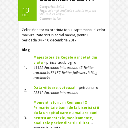
Categories:
Zelist
13
Tags:
cele mai viralizate subiecte in presa
online si pe bloguri
DEC
Comments:
No
Zelist Monitor va prezinta topul saptamanal al celor
mai viralizate stiri in social media, pentru
perioada 04 – 10 decembrie 2017.
Blog
Majestatea Sa Regele a incetat din
viata
– princeradublog.ro
1.
41122 Facebook interactions 45 Twitter
trackbacks 58157 Twitter followers 3 Blog
trackbacks
Data viitoare, voteaza!
– petreanu.ro
2.
28512 Facebook interactions
Moment Istoric in Romania! O
Primarie taie banii de la biserici si ii
da la un spital care nu mai are bani
3.
pentru anestezic, medicamente,
analizele pacientilor si utilitati
–