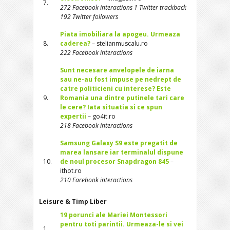
7.
272 Facebook interactions 1 Twitter trackback
192 Twitter followers
Piata imobiliara la apogeu. Urmeaza
8.
caderea?
– stelianmuscalu.ro
222 Facebook interactions
Sunt necesare anvelopele de iarna
sau ne-au fost impuse pe nedrept de
catre politicieni cu interese? Este
9.
Romania una dintre putinele tari care
le cere? Iata situatia si ce spun
expertii
– go4it.ro
218 Facebook interactions
Samsung Galaxy S9 este pregatit de
marea lansare iar terminalul dispune
10.
de noul procesor Snapdragon 845
–
ithot.ro
210 Facebook interactions
Leisure & Timp Liber
19 porunci ale Mariei Montessori
pentru toti parintii. Urmeaza-le si vei
1.