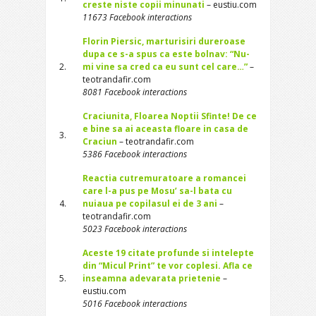
creste niste copii minunati
– eustiu.com
11673 Facebook interactions
Florin Piersic, marturisiri dureroase
dupa ce s-a spus ca este bolnav: “Nu-
2.
mi vine sa cred ca eu sunt cel care…”
–
teotrandafir.com
8081 Facebook interactions
Craciunita, Floarea Noptii Sfinte! De ce
e bine sa ai aceasta floare in casa de
3.
Craciun
– teotrandafir.com
5386 Facebook interactions
Reactia cutremuratoare a romancei
care l-a pus pe Mosu’ sa-l bata cu
4.
nuiaua pe copilasul ei de 3 ani
–
teotrandafir.com
5023 Facebook interactions
Aceste 19 citate profunde si intelepte
din “Micul Print” te vor coplesi. Afla ce
5.
inseamna adevarata prietenie
–
eustiu.com
5016 Facebook interactions