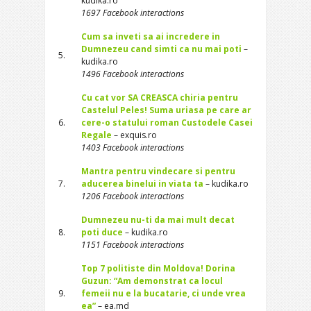
kudika.ro
1697 Facebook interactions
Cum sa inveti sa ai incredere in
Dumnezeu cand simti ca nu mai poti
–
5.
kudika.ro
1496 Facebook interactions
Cu cat vor SA CREASCA chiria pentru
Castelul Peles! Suma uriasa pe care ar
6.
cere-o statului roman Custodele Casei
Regale
– exquis.ro
1403 Facebook interactions
Mantra pentru vindecare si pentru
7.
aducerea binelui in viata ta
– kudika.ro
1206 Facebook interactions
Dumnezeu nu-ti da mai mult decat
8.
poti duce
– kudika.ro
1151 Facebook interactions
Top 7 politiste din Moldova! Dorina
Guzun: “Am demonstrat ca locul
9.
femeii nu e la bucatarie, ci unde vrea
ea”
– ea.md