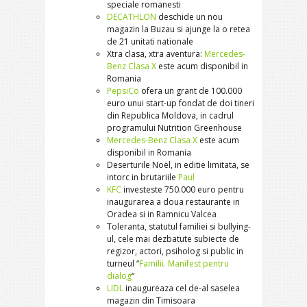
speciale romanesti
DECATHLON
deschide un nou
magazin la Buzau si ajunge la o retea
de 21 unitati nationale
Xtra clasa, xtra aventura:
Mercedes-
Benz Clasa X
este acum disponibil in
Romania
PepsiCo
ofera un grant de 100.000
euro unui start-up fondat de doi tineri
din Republica Moldova, in cadrul
programului Nutrition Greenhouse
Mercedes-Benz Clasa X
este acum
disponibil in Romania
Deserturile Noël, in editie limitata, se
intorc in brutariile
Paul
KFC
investeste 750.000 euro pentru
inaugurarea a doua restaurante in
Oradea si in Ramnicu Valcea
Toleranta, statutul familiei si bullying-
ul, cele mai dezbatute subiecte de
regizor, actori, psiholog si public in
turneul “
Familii. Manifest pentru
dialog
“
LIDL
inaugureaza cel de-al saselea
magazin din Timisoara