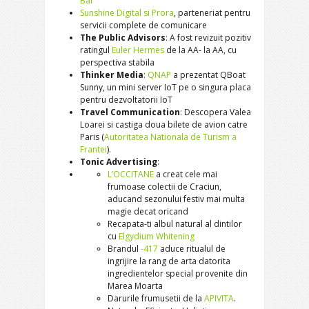
Bar
Sunshine Digital si Prora
, parteneriat pentru
servicii complete de comunicare
The Public Advisors
: A fost revizuit pozitiv
ratingul
Euler Hermes
de la AA- la AA, cu
perspectiva stabila
Thinker Media
:
QNAP
a prezentat QBoat
Sunny, un mini server IoT pe o singura placa
pentru dezvoltatorii IoT
Travel Communication
: Descopera Valea
Loarei si castiga doua bilete de avion catre
Paris (
Autoritatea Nationala de Turism a
Frantei
).
Tonic Advertising
:
L’OCCITANE
a creat cele mai
frumoase colectii de Craciun,
aducand sezonului festiv mai multa
magie decat oricand
Recapata-ti albul natural al dintilor
cu
Elgydium Whitening
Brandul
-417
aduce ritualul de
ingrijire la rang de arta datorita
ingredientelor special provenite din
Marea Moarta
Darurile frumusetii de la
APIVITA
.