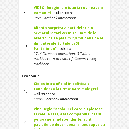
VIDEO: Imagini din istoria rusinoasa a
9.
Romaniei
– subiectiv.ro
3825 Facebook interactions
Alianta surpriza a partidelor din
Sectorul 2: “Azi vrem sa luam de la
biserici ca sa platim 2,4 milioane de lei
din datoriile Spitalului Sf.
10.
Pantelimon”
– tolo.ro
3714 Facebook interactions 3 Twitter
trackbacks 1936 Twitter followers 1 Blog
trackback
Economic
Ciolos intra oficial in politica si
candideaza la urmatoarele alegeri
–
1.
wall-street.ro
10097 Facebook interactions
Vine urgia fiscala: Cei care nu platesc
taxele la stat, atat companiile, cat si
persoanele independente, sunt
2.
pasibile de dosar penal si pedeapsa cu