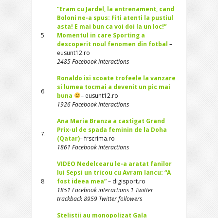
“Eram cu Jardel, la antrenament, cand
Boloni ne-a spus: Fiti atenti la pustiul
asta! E mai bun ca voi doi la un loc!”
5.
Momentul in care Sporting a
descoperit noul fenomen din fotbal
–
eusunt12.ro
2485 Facebook interactions
Ronaldo isi scoate trofeele la vanzare
si lumea tocmai a devenit un pic mai
6.
buna
– eusunt12.ro
1926 Facebook interactions
Ana Maria Branza a castigat Grand
Prix-ul de spada feminin de la Doha
7.
(Qatar)
– frscrima.ro
1861 Facebook interactions
VIDEO Nedelcearu le-a aratat fanilor
lui Sepsi un tricou cu Avram Iancu: “A
8.
fost ideea mea”
– digisport.ro
1851 Facebook interactions 1 Twitter
trackback 8959 Twitter followers
Stelistii au monopolizat Gala