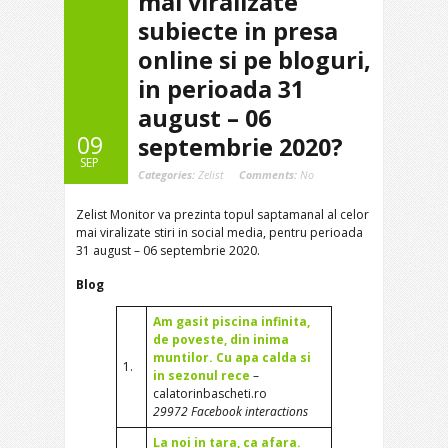
mai viralizate
subiecte in presa
online si pe bloguri,
in perioada 31
august – 06
09
septembrie 2020?
SEP
Categories:
Zelist
Comments:
No
Zelist Monitor va prezinta topul saptamanal al celor
mai viralizate stiri in social media, pentru perioada
31 august – 06 septembrie 2020.
Blog
Am gasit piscina infinita,
de poveste, din inima
muntilor. Cu apa calda si
1.
in sezonul rece
–
calatorinbascheti.ro
29972 Facebook interactions
La noi in tara, ca afara.