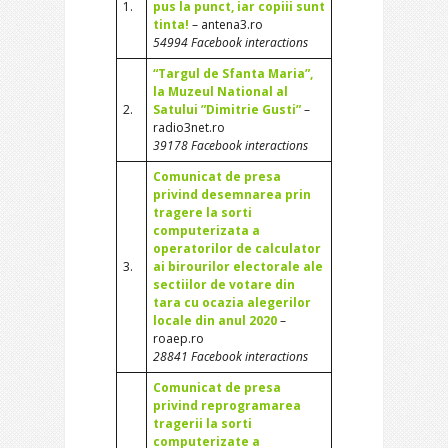
1.
pus la punct, iar copiii sunt
tinta!
– antena3.ro
54994 Facebook interactions
“Targul de Sfanta Maria”,
la Muzeul National al
2.
Satului ”Dimitrie Gusti”
–
radio3net.ro
39178 Facebook interactions
Comunicat de presa
privind desemnarea prin
tragere la sorti
computerizata a
operatorilor de calculator
3.
ai birourilor electorale ale
sectiilor de votare din
tara cu ocazia alegerilor
locale din anul 2020
–
roaep.ro
28841 Facebook interactions
Comunicat de presa
privind reprogramarea
tragerii la sorti
computerizate a