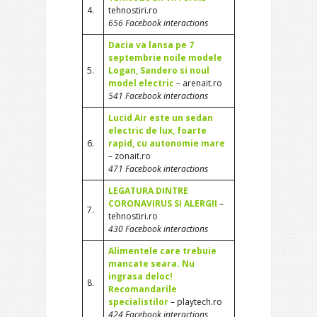
4.
tehnostiri.ro
656 Facebook interactions
Dacia va lansa pe 7
septembrie noile modele
5.
Logan, Sandero si noul
model electric
– arenait.ro
541 Facebook interactions
Lucid Air este un sedan
electric de lux, foarte
6.
rapid, cu autonomie mare
– zonait.ro
471 Facebook interactions
LEGATURA DINTRE
CORONAVIRUS SI ALERGII
–
7.
tehnostiri.ro
430 Facebook interactions
Alimentele care trebuie
mancate seara. Nu
ingrasa deloc!
8.
Recomandarile
specialistilor
– playtech.ro
424 Facebook interactions