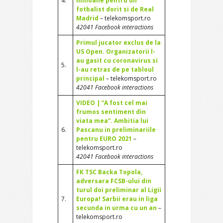
4.
milioane pentru un
fotbalist dorit si de Real
Madrid
– telekomsport.ro
42041 Facebook interactions
Primul jucator exclus de la
US Open. Organizatorii l-
au gasit cu coronavirus si
5.
l-au retras de pe tabloul
principal
– telekomsport.ro
42041 Facebook interactions
VIDEO | “A fost cel mai
frumos sentiment din
viata mea”. Ambitia lui
6.
Pascanu in preliminariile
pentru EURO 2021
–
telekomsport.ro
42041 Facebook interactions
FK TSC Backa Topola,
adversara FCSB-ului din
turul doi preliminar al Ligii
7.
Europa! Sarbii erau in liga
secunda in urma cu un an
–
telekomsport.ro