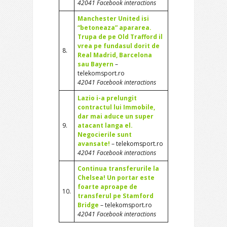
42041 Facebook interactions
Manchester United isi
“betoneaza” apararea.
Trupa de pe Old Trafford il
vrea pe fundasul dorit de
8.
Real Madrid, Barcelona
sau Bayern
–
telekomsport.ro
42041 Facebook interactions
Lazio i-a prelungit
contractul lui Immobile,
dar mai aduce un super
9.
atacant langa el.
Negocierile sunt
avansate!
– telekomsport.ro
42041 Facebook interactions
Continua transferurile la
Chelsea! Un portar este
foarte aproape de
10.
transferul pe Stamford
Bridge
– telekomsport.ro
42041 Facebook interactions