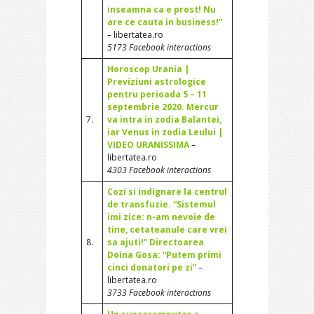
inseamna ca e prost! Nu
are ce cauta in business!”
– libertatea.ro
5173 Facebook interactions
Horoscop Urania |
Previziuni astrologice
pentru perioada 5 – 11
septembrie 2020. Mercur
7.
va intra in zodia Balantei,
iar Venus in zodia Leului |
VIDEO URANISSIMA
–
libertatea.ro
4303 Facebook interactions
Cozi si indignare la centrul
de transfuzie. “Sistemul
imi zice: n-am nevoie de
tine, cetateanule care vrei
8.
sa ajuti!” Directoarea
Doina Gosa: “Putem primi
cinci donatori pe zi”
–
libertatea.ro
3733 Facebook interactions