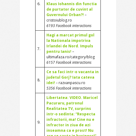
6.
Klaus Iohannis din functia
de purtator de cuvint al
Guvernului Orban?!
–
cristoiublog.ro
6193 Facebook interactions
Hagi a marcat primul gol
la Nationala impotriva
Irlandei de Nord. Impuls
7.
pentru Ianis!
–
ultimafaza.ro/category/blog
6157 Facebook interactions
Ce sa faci intr-o vacanta in
judetul Gorj? Iata cateva
8.
idei!
– razvanpascu.ro
5356 Facebook interactions
Libertatea: VIDEO. Maricel
Pacuraru, patronul
Realitatea TV, surprins
intr-o sedinta: “Respecta
infractorii, ma! Cine nu e
9.
infractor in ziua de azi
inseamna ca e prost! Nu
are ce cauta in business!”