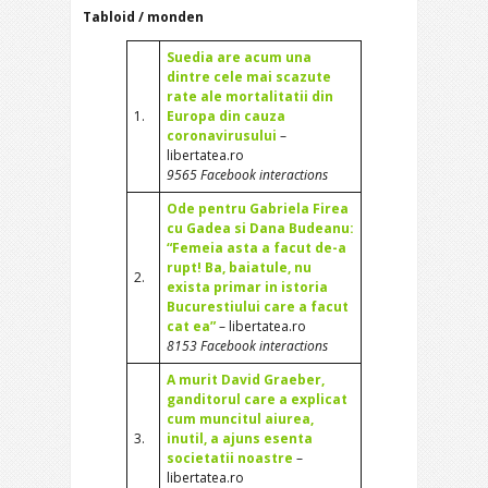
Tabloid / monden
Suedia are acum una
dintre cele mai scazute
rate ale mortalitatii din
1.
Europa din cauza
coronavirusului
–
libertatea.ro
9565 Facebook interactions
Ode pentru Gabriela Firea
cu Gadea si Dana Budeanu:
“Femeia asta a facut de-a
rupt! Ba, baiatule, nu
2.
exista primar in istoria
Bucurestiului care a facut
cat ea”
– libertatea.ro
8153 Facebook interactions
A murit David Graeber,
ganditorul care a explicat
cum muncitul aiurea,
3.
inutil, a ajuns esenta
societatii noastre
–
libertatea.ro