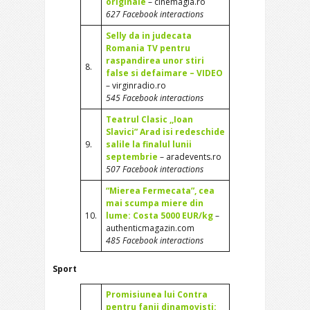
originale
– cinemagia.ro
627 Facebook interactions
Selly da in judecata
Romania TV pentru
raspandirea unor stiri
8.
false si defaimare – VIDEO
– virginradio.ro
545 Facebook interactions
Teatrul Clasic ,,Ioan
Slavici” Arad isi redeschide
9.
salile la finalul lunii
septembrie
– aradevents.ro
507 Facebook interactions
“Mierea Fermecata”, cea
mai scumpa miere din
10.
lume: Costa 5000 EUR/kg
–
authenticmagazin.com
485 Facebook interactions
Sport
Promisiunea lui Contra
pentru fanii dinamovisti: