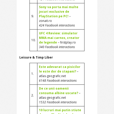
Sony va porta mai multe
jocuri exclusive de
9.
PlayStation pe PC!
–
zonait.ro
424 Facebook interactions
UFC 4 Review: simulator
MMA mai carnos, creator
10.
de legende
– firstplay.ro
340 Facebook interactions
Leisure & Timp Liber
Este adevarat ca pisicilor
le este dor de stapani?
–
1.
atlas-geografic.net
6148 Facebook interactions
De ce unii oamenii
consuma albine uscate?
–
2.
atlas-geografic.net
1532 Facebook interactions
10 lucruri mai putin stiute