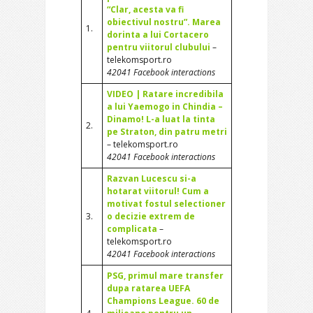
“Clar, acesta va fi
obiectivul nostru”. Marea
1.
dorinta a lui Cortacero
pentru viitorul clubului
–
telekomsport.ro
42041 Facebook interactions
VIDEO | Ratare incredibila
a lui Yaemogo in Chindia –
Dinamo! L-a luat la tinta
2.
pe Straton, din patru metri
– telekomsport.ro
42041 Facebook interactions
Razvan Lucescu si-a
hotarat viitorul! Cum a
motivat fostul selectioner
3.
o decizie extrem de
complicata
–
telekomsport.ro
42041 Facebook interactions
PSG, primul mare transfer
dupa ratarea UEFA
Champions League. 60 de