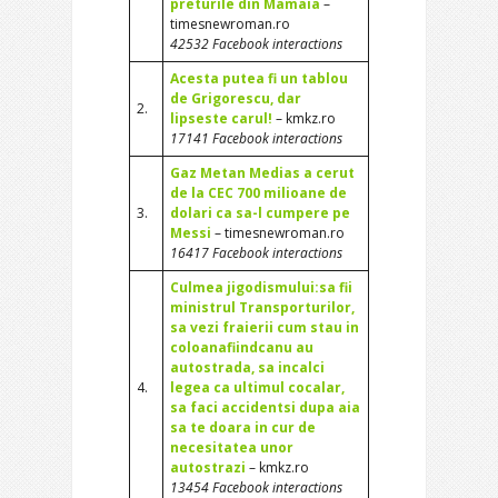
preturile din Mamaia
–
timesnewroman.ro
42532 Facebook interactions
Acesta putea fi un tablou
de Grigorescu, dar
2.
lipseste carul!
– kmkz.ro
17141 Facebook interactions
Gaz Metan Medias a cerut
de la CEC 700 milioane de
3.
dolari ca sa-l cumpere pe
Messi
– timesnewroman.ro
16417 Facebook interactions
Culmea jigodismului:sa fii
ministrul Transporturilor,
sa vezi fraierii cum stau in
coloanafiindcanu au
autostrada, sa incalci
4.
legea ca ultimul cocalar,
sa faci accidentsi dupa aia
sa te doara in cur de
necesitatea unor
autostrazi
– kmkz.ro
13454 Facebook interactions