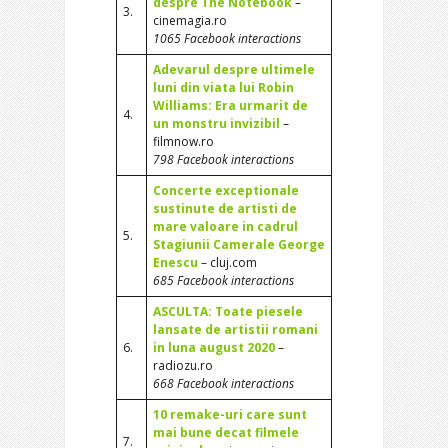
despre The Notebook
–
3.
cinemagia.ro
1065 Facebook interactions
Adevarul despre ultimele
luni din viata lui Robin
Williams: Era urmarit de
4.
un monstru invizibil
–
filmnow.ro
798 Facebook interactions
Concerte exceptionale
sustinute de artisti de
mare valoare in cadrul
5.
Stagiunii Camerale George
Enescu
– cluj.com
685 Facebook interactions
ASCULTA: Toate piesele
lansate de artistii romani
6.
in luna august 2020
–
radiozu.ro
668 Facebook interactions
10 remake-uri care sunt
mai bune decat filmele
7.