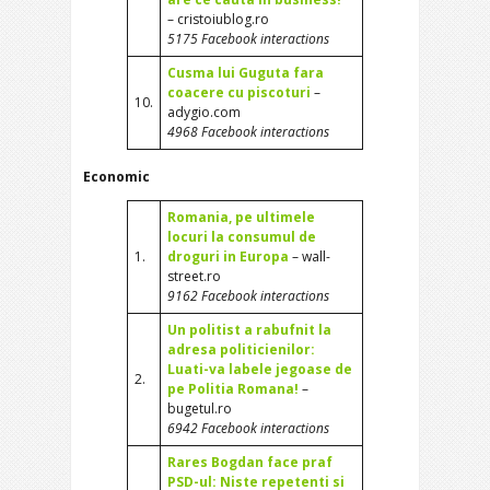
– cristoiublog.ro
5175 Facebook interactions
Cusma lui Guguta fara
coacere cu piscoturi
–
10.
adygio.com
4968 Facebook interactions
Economic
Romania, pe ultimele
locuri la consumul de
1.
droguri in Europa
– wall-
street.ro
9162 Facebook interactions
Un politist a rabufnit la
adresa politicienilor:
Luati-va labele jegoase de
2.
pe Politia Romana!
–
bugetul.ro
6942 Facebook interactions
Rares Bogdan face praf
PSD-ul: Niste repetenti si