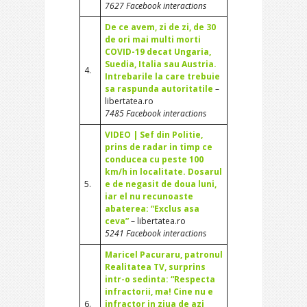
7627 Facebook interactions
De ce avem, zi de zi, de 30
de ori mai multi morti
COVID-19 decat Ungaria,
Suedia, Italia sau Austria.
4.
Intrebarile la care trebuie
sa raspunda autoritatile
–
libertatea.ro
7485 Facebook interactions
VIDEO | Sef din Politie,
prins de radar in timp ce
conducea cu peste 100
km/h in localitate. Dosarul
5.
e de negasit de doua luni,
iar el nu recunoaste
abaterea: “Exclus asa
ceva”
– libertatea.ro
5241 Facebook interactions
Maricel Pacuraru, patronul
Realitatea TV, surprins
intr-o sedinta: “Respecta
infractorii, ma! Cine nu e
6.
infractor in ziua de azi