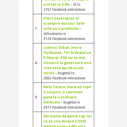
a urcat la 5,4%
– zf.ro
3767 Facebook interactions
Efect neasteptat al
scumpirii aurului. Safe-
7.
urile au o problema
–
dcbusiness.ro
3129 Facebook interactions
Ludovic Orban, iesire
furibunda: Tot Ardealul va
fi liberal. PSD nu se mai
8.
intoarce la guvernare inca
vreo zece ani de acum
incolo
– bugetul.ro
2862 Facebook interactions
Nelu Tataru: Daca un copil
e suspect, e cantonat
9.
pana la o evaluare
medicala
– bugetul.ro
2813 Facebook interactions
Germania da peste cap tot
ce se stia despre COVID.
Nemtii spun ca NU este