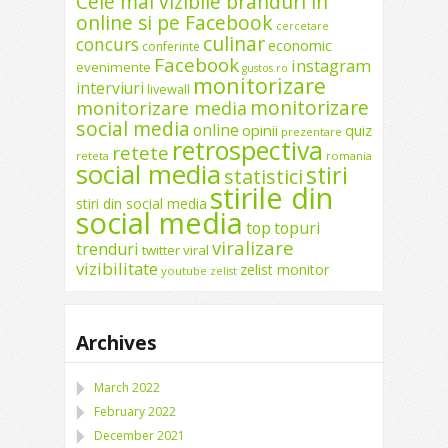
Cele mai vizibile branduri in
online si pe Facebook
cercetare
culinar
concurs
economic
conferinte
Facebook
instagram
evenimente
gustos.ro
monitorizare
interviuri
livewall
monitorizare
monitorizare media
social media
online
opinii
quiz
prezentare
retrospectiva
retete
reteta
romania
social media
stiri
statistici
stirile din
stiri din social media
social media
top
topuri
viralizare
trenduri
twitter
viral
vizibilitate
zelist monitor
youtube
zelist
Archives
March 2022
February 2022
December 2021