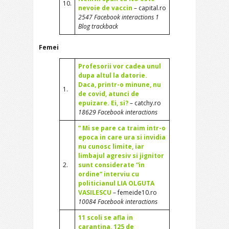
10.
nevoie de vaccin
– capital.ro
2547 Facebook interactions 1
Blog trackback
Femei
Profesorii vor cadea unul
dupa altul la datorie.
Daca, printr-o minune, nu
1.
de covid, atunci de
epuizare. Ei, si?
– catchy.ro
18629 Facebook interactions
” Mi se pare ca traim intr-o
epoca in care ura si invidia
nu cunosc limite, iar
limbajul agresiv si jignitor
2.
sunt considerate “in
ordine” interviu cu
politicianul LIA OLGUTA
VASILESCU
– femeide10.ro
10084 Facebook interactions
11 scoli se afla in
carantina, 125 de