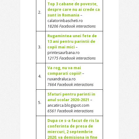
Top 3 cabane de poveste,
despre care nu ai crede ca
2.
sunt in Romania
–
calatorinbascheti.ro
18206 Facebook interactions
Rugamintea unei fete de
13 ani pentru parintii de
3.
copii mai mici
–
printesaurbana.ro
12175 Facebook interactions
Va rog, nu va mai
comparati copiii!
–
4.
ruxandraluca.ro
7664 Facebook interactions
Sfaturi pentru parinti in
anul scolar 2020-2021
–
5.
ancatirca.blogspot.com
6561 Facebook interactions
Dupa ce s-a facut de ris la
conferinta de presa de
miercuri, 2 septembrie
2020, va demisiona in fine