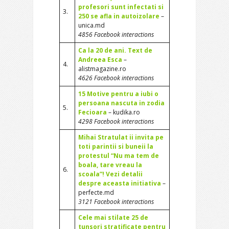
profesori sunt infectati si
3.
250 se afla in autoizolare
–
unica.md
4856 Facebook interactions
Ca la 20 de ani. Text de
Andreea Esca
–
4.
alistmagazine.ro
4626 Facebook interactions
15 Motive pentru a iubi o
persoana nascuta in zodia
5.
Fecioara
– kudika.ro
4298 Facebook interactions
Mihai Stratulat ii invita pe
toti parintii si buneii la
protestul “Nu ma tem de
boala, tare vreau la
6.
scoala”! Vezi detalii
despre aceasta initiativa
–
perfecte.md
3121 Facebook interactions
Cele mai stilate 25 de
tunsori stratificate pentru