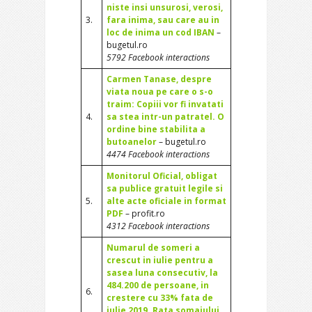
niste insi unsurosi, verosi,
3.
fara inima, sau care au in
loc de inima un cod IBAN
–
bugetul.ro
5792 Facebook interactions
Carmen Tanase, despre
viata noua pe care o s-o
traim: Copiii vor fi invatati
4.
sa stea intr-un patratel. O
ordine bine stabilita a
butoanelor
– bugetul.ro
4474 Facebook interactions
Monitorul Oficial, obligat
sa publice gratuit legile si
5.
alte acte oficiale in format
PDF
– profit.ro
4312 Facebook interactions
Numarul de someri a
crescut in iulie pentru a
sasea luna consecutiv, la
484.200 de persoane, in
6.
crestere cu 33% fata de
iulie 2019. Rata somajului