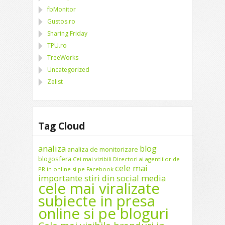
fbMonitor
Gustos.ro
Sharing Friday
TPU.ro
TreeWorks
Uncategorized
Zelist
Tag Cloud
analiza
blog
analiza de monitorizare
blogosfera
Cei mai vizibili Directori ai agentiilor de
cele mai
PR in online si pe Facebook
importante stiri din social media
cele mai viralizate
subiecte in presa
online si pe bloguri