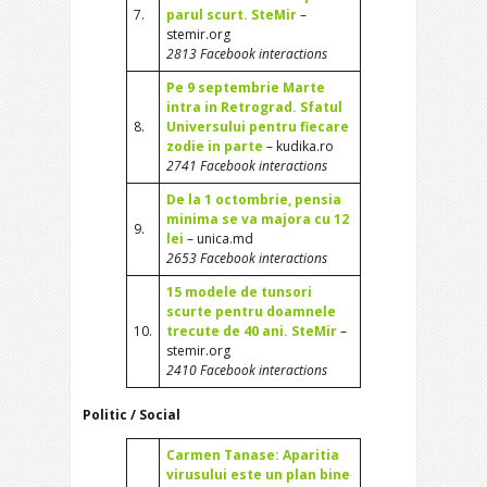
7.
parul scurt. SteMir
–
stemir.org
2813 Facebook interactions
Pe 9 septembrie Marte
intra in Retrograd. Sfatul
8.
Universului pentru fiecare
zodie in parte
– kudika.ro
2741 Facebook interactions
De la 1 octombrie, pensia
minima se va majora cu 12
9.
lei
– unica.md
2653 Facebook interactions
15 modele de tunsori
scurte pentru doamnele
10.
trecute de 40 ani. SteMir
–
stemir.org
2410 Facebook interactions
Politic / Social
Carmen Tanase: Aparitia
virusului este un plan bine