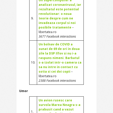
Un supercomputer a
analizat coronavirusul, iar
rezultatul este potential
revolutionar: o noua
9.
teorie despre cum ne
invadeaza corpul si noi
posibile tratamente
–
libertatea.ro
3677 Facebook interactions
Un bolnav de COVID a
sunat de 69 de ori in doua
zile la DSP Ilfov si nu i-a
raspuns nimeni. Barbatul
10.
s-a izolat intr-o camera ca
sa nu intre in contact cu
sotia si cei doi copii
–
libertatea.ro
2388 Facebook interactions
Umor
Un avion rusesc care
survola Marea Neagra s-a
prabusit cand a vazut
1.