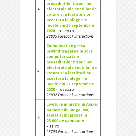
presedintilor birourilor
4.
electorale ale sectiilor de
votare si a loctiitorilor
acestora la alegerile
locale din 27 septembrie
2020
– roaep.ro
28835 Facebook interactions
Comunicat de presa
privind tragerea la sorti
computerizata a
presedintilor birourilor
electorale ale sectiilor de
5.
votare si a loctiitorilor
acestora la alegerile
locale din 27 septembrie
2020
– roaep.ro
28832 Facebook interactions
Lovitura ministrului Alexe:
padurea de langa Iasi,
taiata si incarcata in
6.
25.000 de camioane
–
7iasi.ro
28705 Facebook interactions