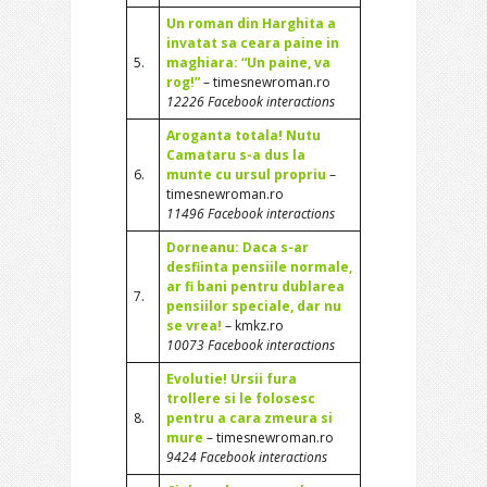
Un roman din Harghita a
invatat sa ceara paine in
5.
maghiara: “Un paine, va
rog!”
– timesnewroman.ro
12226 Facebook interactions
Aroganta totala! Nutu
Camataru s-a dus la
6.
munte cu ursul propriu
–
timesnewroman.ro
11496 Facebook interactions
Dorneanu: Daca s-ar
desfiinta pensiile normale,
ar fi bani pentru dublarea
7.
pensiilor speciale, dar nu
se vrea!
– kmkz.ro
10073 Facebook interactions
Evolutie! Ursii fura
trollere si le folosesc
8.
pentru a cara zmeura si
mure
– timesnewroman.ro
9424 Facebook interactions