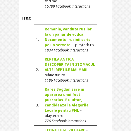
stiri.md
15780 Facebook interactions
IT&C
Romania, vanduta rusilor
la un pahar de vodca.
1.
Documentul rusinii scris
pe un servetel
– playtech.ro
1834 Facebook interactions
REPTILA ANTICA
DESCOPERITA IN STOMACUL
2.
ALTEI REPTILE MAI MARI
–
tehnostiri.ro
1186 Facebook interactions
Rares Bogdan sare in
apararea unui fost
puscarias. E uluitor,
3.
candideaza la Alegerile
Locale pentru PNL
–
playtech.ro
776 Facebook interactions
TEHNOLOGII VIITOARE
–