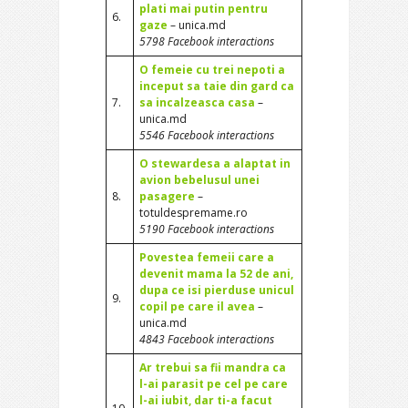
plati mai putin pentru
6.
gaze
– unica.md
5798 Facebook interactions
O femeie cu trei nepoti a
inceput sa taie din gard ca
7.
sa incalzeasca casa
–
unica.md
5546 Facebook interactions
O stewardesa a alaptat in
avion bebelusul unei
8.
pasagere
–
totuldespremame.ro
5190 Facebook interactions
Povestea femeii care a
devenit mama la 52 de ani,
dupa ce isi pierduse unicul
9.
copil pe care il avea
–
unica.md
4843 Facebook interactions
Ar trebui sa fii mandra ca
l-ai parasit pe cel pe care
l-ai iubit, dar ti-a facut