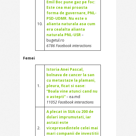
Emil Boc pune gaz pe foc:
Este cea mai proasta
forma de guvernare, PNL-
PSD-UDMR. Nu este o
10.
alianta naturala asa cum
era cealalta alianta
naturala PNL-USR
–
bugetul.ro
6786 Facebook interactions
Femei
Istoria Anei Pascal,
bolnava de cancer la san
cu metastaze la plamani,
1.
pleura, ficat si oase:
“Boala vine atunci cand nu
o astepti”
– ea.md
11052 Facebook interactions
A plecat in SUA cu 200 de
dolari imprumutati, iar
astazi este
2.
vicepresedintele celei mai
mari companii de investitii