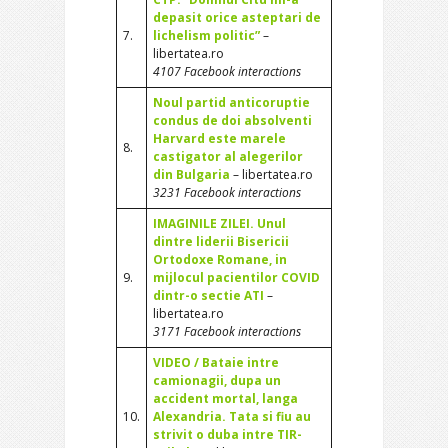
depasit orice asteptari de
7.
lichelism politic”
–
libertatea.ro
4107 Facebook interactions
Noul partid anticoruptie
condus de doi absolventi
Harvard este marele
8.
castigator al alegerilor
din Bulgaria
– libertatea.ro
3231 Facebook interactions
IMAGINILE ZILEI. Unul
dintre liderii Bisericii
Ortodoxe Romane, in
9.
mijlocul pacientilor COVID
dintr-o sectie ATI
–
libertatea.ro
3171 Facebook interactions
VIDEO / Bataie intre
camionagii, dupa un
accident mortal, langa
10.
Alexandria. Tata si fiu au
strivit o duba intre TIR-