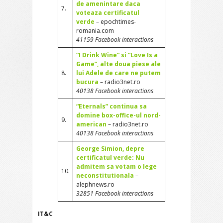
de amenintare daca
7.
voteaza certificatul
verde
– epochtimes-
romania.com
41159 Facebook interactions
“I Drink Wine” si “Love Is a
Game”, alte doua piese ale
8.
lui Adele de care ne putem
bucura
– radio3net.ro
40138 Facebook interactions
“Eternals” continua sa
domine box-office-ul nord-
9.
american
– radio3net.ro
40138 Facebook interactions
George Simion, depre
certificatul verde: Nu
admitem sa votam o lege
10.
neconstitutionala
–
alephnews.ro
32851 Facebook interactions
IT&C