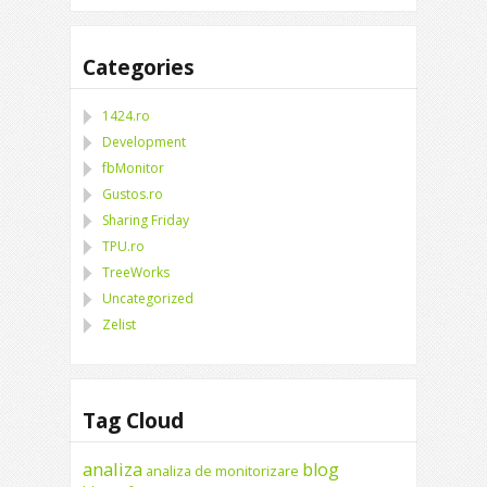
Categories
1424.ro
Development
fbMonitor
Gustos.ro
Sharing Friday
TPU.ro
TreeWorks
Uncategorized
Zelist
Tag Cloud
analiza
blog
analiza de monitorizare