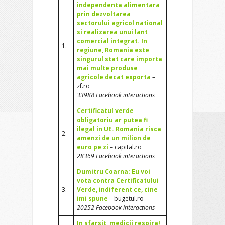
independenta alimentara
prin dezvoltarea
sectorului agricol national
si realizarea unui lant
comercial integrat. In
1.
regiune, Romania este
singurul stat care importa
mai multe produse
agricole decat exporta
–
zf.ro
33988 Facebook interactions
Certificatul verde
obligatoriu ar putea fi
ilegal in UE. Romania risca
2.
amenzi de un milion de
euro pe zi
– capital.ro
28369 Facebook interactions
Dumitru Coarna: Eu voi
vota contra Certificatului
3.
Verde, indiferent ce, cine
imi spune
– bugetul.ro
20252 Facebook interactions
In sfarsit, medicii respira!