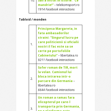
10.
Sali a intrat in istorie: “Ce
mandrie!”
– telekomsport.ro
1914 Facebook interactions
Tabloid / monden
Principesa Margareta, in
fata ambasadorilor
straini: “Singurul lucru pe
care politicienii si oficialii
1.
nostri il fac este sa se
certe pe portofoliile
Cabinetului”
– libertatea.ro
9211 Facebook interactions
Sofer roman de TIR, mort
la volan. Camionul lui
bloca intrarea intr-o
2.
parcare din Germania
–
libertatea.ro
6644 Facebook interactions
Un roman a ramas fara
elicopterul pe care-l
transporta prin Germania,
3.
pe o platforma auto
–