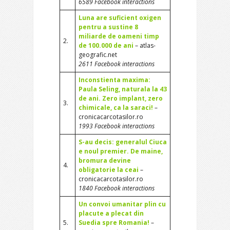
6589 Facebook interactions
Luna are suficient oxigen
pentru a sustine 8
miliarde de oameni timp
2.
de 100.000 de ani
– atlas-
geografic.net
2611 Facebook interactions
Inconstienta maxima:
Paula Seling, naturala la 43
de ani. Zero implant, zero
3.
chimicale, ca la saraci!
–
cronicacarcotasilor.ro
1993 Facebook interactions
S-au decis: generalul Ciuca
e noul premier. De maine,
bromura devine
4.
obligatorie la ceai
–
cronicacarcotasilor.ro
1840 Facebook interactions
Un convoi umanitar plin cu
placute a plecat din
5.
Suedia spre Romania!
–