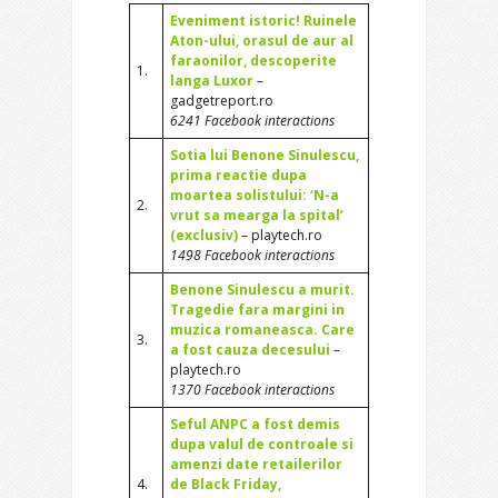
Eveniment istoric! Ruinele
Aton-ului, orasul de aur al
faraonilor, descoperite
1.
langa Luxor
–
gadgetreport.ro
6241 Facebook interactions
Sotia lui Benone Sinulescu,
prima reactie dupa
moartea solistului: ‘N-a
2.
vrut sa mearga la spital’
(exclusiv)
– playtech.ro
1498 Facebook interactions
Benone Sinulescu a murit.
Tragedie fara margini in
muzica romaneasca. Care
3.
a fost cauza decesului
–
playtech.ro
1370 Facebook interactions
Seful ANPC a fost demis
dupa valul de controale si
amenzi date retailerilor
4.
de Black Friday,