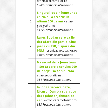
cronicacarcotasilor.ro
1383 Facebook interactions
Singurul loc din lume unde
chiria nu a crescut in
6.
ultimii 500 de ani
– atlas-
geografic.net
1112 Facebook interactions
Rares Bogdan cere sa fie
dat afara din partid: Cine
7.
joaca cu PSD, dispare din
PNL!
– cronicacarcotasilor.ro
1109 Facebook interactions
Masacrul de la Jonestown
| Secta care a convins 900
8.
de adepti sa se sinucida
–
atlas-geografic.net
954 Facebook interactions
In loc sa se vaccineze,
Nicusor Dan s-a spalat cu
9.
doza JohnsonJohnson pe
cap!
– cronicacarcotasilor.ro
833 Facebook interactions