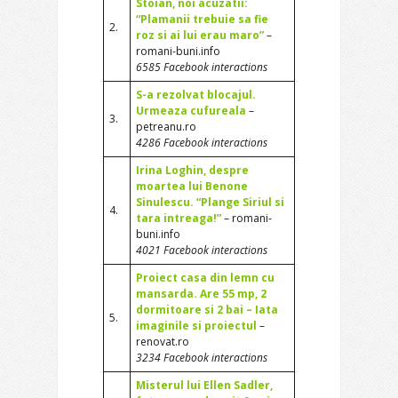
Stoian, noi acuzatii:
“Plamanii trebuie sa fie
2.
roz si ai lui erau maro”
–
romani-buni.info
6585 Facebook interactions
S-a rezolvat blocajul.
Urmeaza cufureala
–
3.
petreanu.ro
4286 Facebook interactions
Irina Loghin, despre
moartea lui Benone
Sinulescu. “Plange Siriul si
4.
tara intreaga!”
– romani-
buni.info
4021 Facebook interactions
Proiect casa din lemn cu
mansarda. Are 55 mp, 2
dormitoare si 2 bai – Iata
5.
imaginile si proiectul
–
renovat.ro
3234 Facebook interactions
Misterul lui Ellen Sadler,