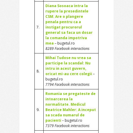
Diana Sosoaca intra la
rupere la presedintele
CSM: Are o plangere
penala pentru ca a
7.
instigat procurorul
general sa faca un dosar
la comanda impotriva
mea
– bugetul.ro
8289 Facebook interactions
Mihai Tudose nu vrea sa
participe la scandal: Nu
intru in acest guvern,
8.
oricat mi-au cere colegii
–
bugetul.ro
7794 Facebook interactions
Romania se pregateste de
intoarcerea la
normalitate. Medicul
9.
Beatrice Mahler: A inceput
sa scada numarul de
pacienti
– bugetul.ro
7379 Facebook interactions