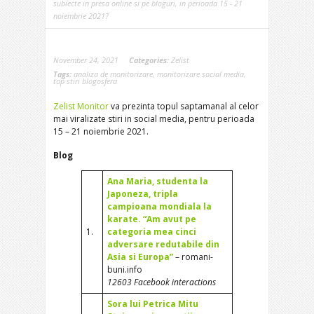
subiecte in presa online si pe bloguri, in perioada 15 - 21
noiembrie 2021?
November 24, 2021
Categories:
Zelist
Tags:
analiza de monitorizare
,
monitorizare social media
,
top stiri blogosfera
Zelist Monitor
va prezinta topul saptamanal al celor
mai viralizate stiri in social media, pentru perioada
15 – 21 noiembrie 2021.
Blog
Ana Maria, studenta la
Japoneza, tripla
campioana mondiala la
karate. “Am avut pe
1.
categoria mea cinci
adversare redutabile din
Asia si Europa”
– romani-
buni.info
12603 Facebook interactions
Sora lui Petrica Mitu