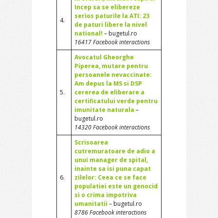
Incep sa se elibereze
serios paturile la ATI: 23
4.
de paturi libere la nivel
national!
– bugetul.ro
16417 Facebook interactions
Avocatul Gheorghe
Piperea, mutare pentru
persoanele nevaccinate:
Am depus la MS si DSP
5.
cererea de eliberare a
certificatului verde pentru
imunitate naturala
–
bugetul.ro
14320 Facebook interactions
Scrisoarea
cutremuratoare de adio a
unui manager de spital,
inainte sa isi puna capat
6.
zilelor: Ceea ce se face
populatiei este un genocid
si o crima impotriva
umanitatii
– bugetul.ro
8786 Facebook interactions