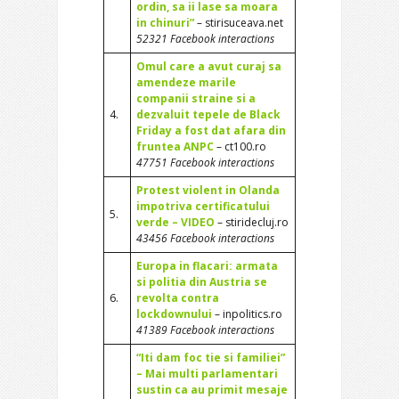
ordin, sa ii lase sa moara
in chinuri”
– stirisuceava.net
52321 Facebook interactions
Omul care a avut curaj sa
amendeze marile
companii straine si a
4.
dezvaluit tepele de Black
Friday a fost dat afara din
fruntea ANPC
– ct100.ro
47751 Facebook interactions
Protest violent in Olanda
impotriva certificatului
5.
verde – VIDEO
– stiridecluj.ro
43456 Facebook interactions
Europa in flacari: armata
si politia din Austria se
6.
revolta contra
lockdownului
– inpolitics.ro
41389 Facebook interactions
“Iti dam foc tie si familiei”
– Mai multi parlamentari
sustin ca au primit mesaje