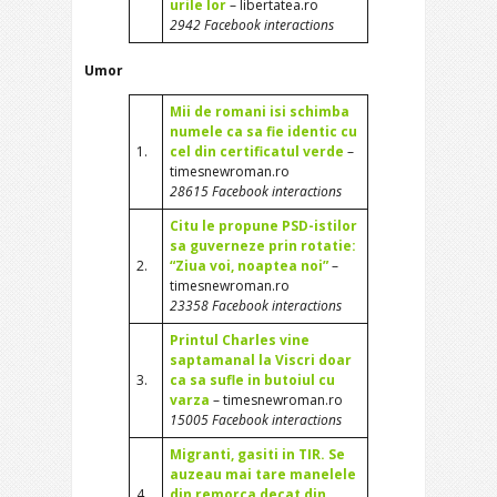
urile lor
– libertatea.ro
2942 Facebook interactions
Umor
Mii de romani isi schimba
numele ca sa fie identic cu
1.
cel din certificatul verde
–
timesnewroman.ro
28615 Facebook interactions
Citu le propune PSD-istilor
sa guverneze prin rotatie:
2.
“Ziua voi, noaptea noi”
–
timesnewroman.ro
23358 Facebook interactions
Printul Charles vine
saptamanal la Viscri doar
3.
ca sa sufle in butoiul cu
varza
– timesnewroman.ro
15005 Facebook interactions
Migranti, gasiti in TIR. Se
auzeau mai tare manelele
4.
din remorca decat din