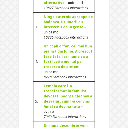
alternative
– unica.md
10827 Facebook interactions
Ninge puternic aproape de
Moldova. Drumarii au
3.
intervenit de urgenta
–
unica.md
10336 Facebook interactions
Un copil orfan, cel mai bun
pianist din lume. A crescut
fara tata, iar mama sa a
4.
fost lovita mortal pe
trecerea de pietoni
–
unica.md
8278 Facebook interactions
Femeia care l-a
transformat in familist
devotat: George Clooney a
5.
dezvaluit cum l-a convins
Amal sa devina tata
–
eva.ro
7060 Facebook interactions
Din luna decembrie vom