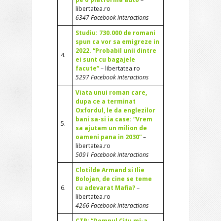
libertatea.ro
6347 Facebook interactions
Studiu: 730.000 de romani
spun ca vor sa emigreze in
2022. “Probabil unii dintre
4.
ei sunt cu bagajele
facute”
– libertatea.ro
5297 Facebook interactions
Viata unui roman care,
dupa ce a terminat
Oxfordul, le da englezilor
bani sa-si ia case: “Vrem
5.
sa ajutam un milion de
oameni pana in 2030”
–
libertatea.ro
5091 Facebook interactions
Clotilde Armand si Ilie
Bolojan, de cine se teme
6.
cu adevarat Mafia?
–
libertatea.ro
4266 Facebook interactions
CTP: “Domnul Citu mi-a