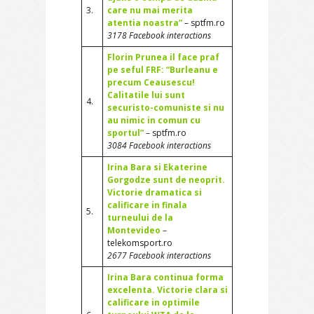
3.
care nu mai merita
atentia noastra”
– sptfm.ro
3178 Facebook interactions
Florin Prunea il face praf
pe seful FRF: “Burleanu e
precum Ceausescu!
Calitatile lui sunt
4.
securisto-comuniste si nu
au nimic in comun cu
sportul”
– sptfm.ro
3084 Facebook interactions
Irina Bara si Ekaterine
Gorgodze sunt de neoprit.
Victorie dramatica si
calificare in finala
5.
turneului de la
Montevideo
–
telekomsport.ro
2677 Facebook interactions
Irina Bara continua forma
excelenta. Victorie clara si
calificare in optimile