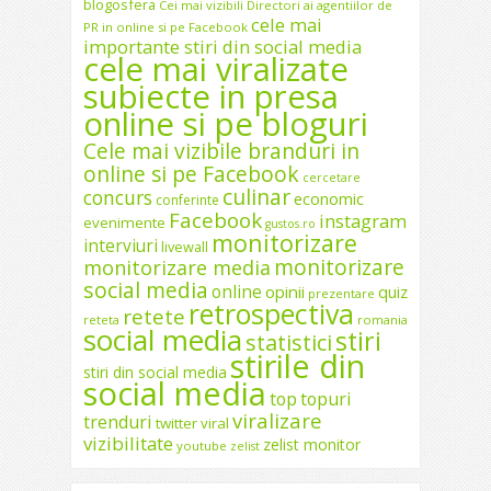
blogosfera
Cei mai vizibili Directori ai agentiilor de
cele mai
PR in online si pe Facebook
importante stiri din social media
cele mai viralizate
subiecte in presa
online si pe bloguri
Cele mai vizibile branduri in
online si pe Facebook
cercetare
culinar
concurs
economic
conferinte
Facebook
instagram
evenimente
gustos.ro
monitorizare
interviuri
livewall
monitorizare
monitorizare media
social media
online
opinii
quiz
prezentare
retrospectiva
retete
reteta
romania
social media
stiri
statistici
stirile din
stiri din social media
social media
top
topuri
viralizare
trenduri
twitter
viral
vizibilitate
zelist monitor
youtube
zelist