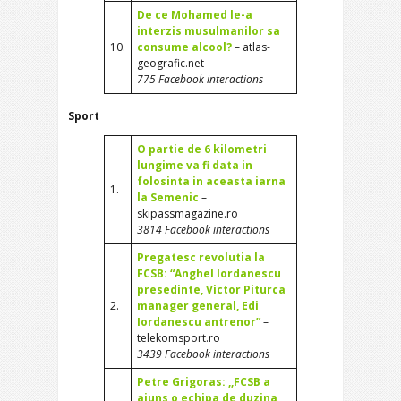
De ce Mohamed le-a
interzis musulmanilor sa
10.
consume alcool?
– atlas-
geografic.net
775 Facebook interactions
Sport
O partie de 6 kilometri
lungime va fi data in
folosinta in aceasta iarna
1.
la Semenic
–
skipassmagazine.ro
3814 Facebook interactions
Pregatesc revolutia la
FCSB: “Anghel Iordanescu
presedinte, Victor Piturca
2.
manager general, Edi
Iordanescu antrenor”
–
telekomsport.ro
3439 Facebook interactions
Petre Grigoras: ,,FCSB a
ajuns o echipa de duzina