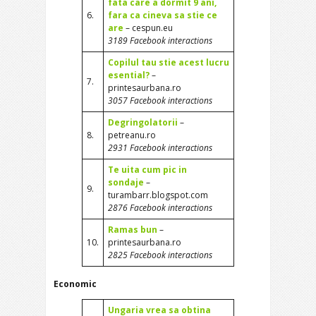
fata care a dormit 9 ani,
6.
fara ca cineva sa stie ce
are
– cespun.eu
3189 Facebook interactions
Copilul tau stie acest lucru
esential?
–
7.
printesaurbana.ro
3057 Facebook interactions
Degringolatorii
–
8.
petreanu.ro
2931 Facebook interactions
Te uita cum pic in
sondaje
–
9.
turambarr.blogspot.com
2876 Facebook interactions
Ramas bun
–
10.
printesaurbana.ro
2825 Facebook interactions
Economic
Ungaria vrea sa obtina