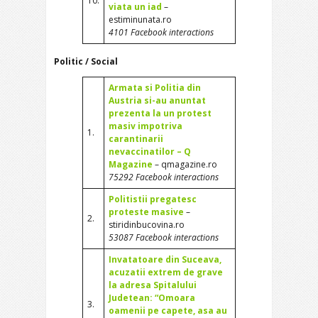
10.
viata un iad
–
estiminunata.ro
4101 Facebook interactions
Politic / Social
Armata si Politia din
Austria si-au anuntat
prezenta la un protest
masiv impotriva
1.
carantinarii
nevaccinatilor – Q
Magazine
– qmagazine.ro
75292 Facebook interactions
Politistii pregatesc
proteste masive
–
2.
stiridinbucovina.ro
53087 Facebook interactions
Invatatoare din Suceava,
acuzatii extrem de grave
la adresa Spitalului
Judetean: “Omoara
3.
oamenii pe capete, asa au