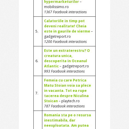
hypermarketurilor
–
mobilissimo.ro
1367 Facebook interactions
Calatoriile in timp pot
deveni realitate! Cheia
5.
este in gaurile de vierme
–
gadgetreport.ro
1200 Facebook interactions
Este un extraterestru? O
creatura unica,
6.
descoperita in Oceanul
Atlantic
– gadgetreport.ro
993 Facebook interactions
Femeia cu care Petrica
Matu Stoian voia sa plece
in vacanta. Tot ea rupe
7.
tacerea despre Niculina
Stoican
– playtech.ro
787 Facebook interactions
Romania sta pe o resursa
inestimabila, dar
neexploatata. Am putea