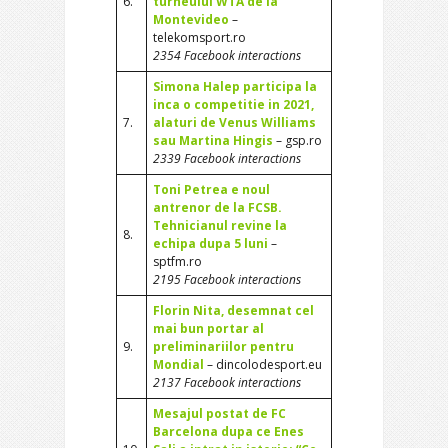
6.
turneului WTA de la
Montevideo
–
telekomsport.ro
2354 Facebook interactions
Simona Halep participa la
inca o competitie in 2021,
7.
alaturi de Venus Williams
sau Martina Hingis
– gsp.ro
2339 Facebook interactions
Toni Petrea e noul
antrenor de la FCSB.
Tehnicianul revine la
8.
echipa dupa 5 luni
–
sptfm.ro
2195 Facebook interactions
Florin Nita, desemnat cel
mai bun portar al
9.
preliminariilor pentru
Mondial
– dincolodesport.eu
2137 Facebook interactions
Mesajul postat de FC
Barcelona dupa ce Enes