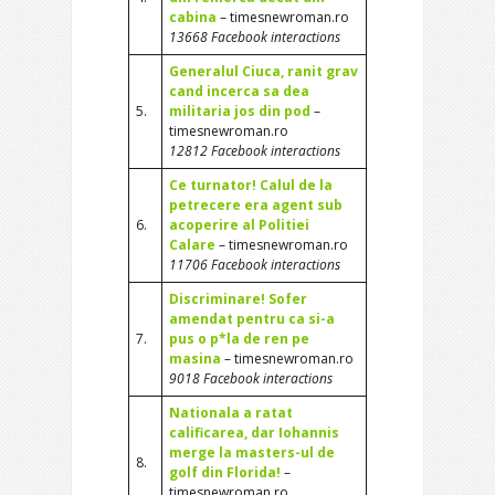
cabina
– timesnewroman.ro
13668 Facebook interactions
Generalul Ciuca, ranit grav
cand incerca sa dea
5.
militaria jos din pod
–
timesnewroman.ro
12812 Facebook interactions
Ce turnator! Calul de la
petrecere era agent sub
6.
acoperire al Politiei
Calare
– timesnewroman.ro
11706 Facebook interactions
Discriminare! Sofer
amendat pentru ca si-a
7.
pus o p*la de ren pe
masina
– timesnewroman.ro
9018 Facebook interactions
Nationala a ratat
calificarea, dar Iohannis
merge la masters-ul de
8.
golf din Florida!
–
timesnewroman.ro