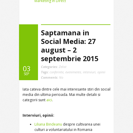
Marketing in Direct
Saptamana in
Social Media: 27
august – 2
septembrie 2015
03
Categories:
Zelist
Tags:
conferinte
,
evenimente
,
interviuri
,
opinii
SEP
Comments:
No
Iata cateva dintre cele mai interesante stiri din social
media din ultima perioada. Mai multe detalii si
categorii sunt
aici
.
Interviuri, opinii:
Liliana Bindeanu
despre cultivarea unei
culturi a voluntariatului in Romania