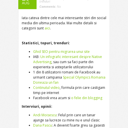
trenduri
AUG
Comments:
No
Iata cateva dintre cele mai interesante stiri din social
media din ultima perioada. Mai multe detalii si
categorii sunt
aici
.
Statistici, topuri, trenduri:
Ghid SEO pentru migrarea unui site
IAB:
Un infografic interesant despre Native
Advertising
, sau cum sa faci parte din
experienta si asteptarile utilizatorului
1 din 8 utilizatorii romani de Facebook au
urmarit campania
Special Olympics Romania
Doneaza un fan
Continutul video
, formula prin care castigam
timp pe internet
Facebook vrea acum si
o felie din blogging
Interviuri, opinii:
Andi Moisescu
: Felul prin care un tanar
ajunge sa lucreze cu mine nu e unul clasic
Dana Pascu
: A devenit foarte greu sa gasesti