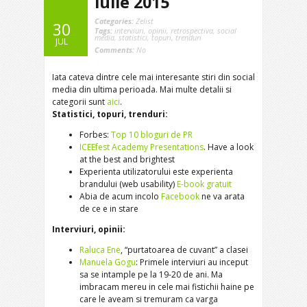
iulie 2015
Categories:
Zelist
30
Tags:
interviuri
,
opinii
,
retrospectiva
,
social
media
,
statistici
,
topuri
,
trenduri
JUL
Comments:
No
Iata cateva dintre cele mai interesante stiri din social
media din ultima perioada. Mai multe detalii si
categorii sunt
aici
.
Statistici, topuri, trenduri:
Forbes:
Top 10 bloguri de PR
ICEEfest Academy Presentations
. Have a look
at the best and brightest
Experienta utilizatorului este experienta
brandului (web usability)
E-book gratuit
Abia de acum incolo
Facebook
ne va arata
de ce e in stare
Interviuri, opinii:
Raluca Ene
, “purtatoarea de cuvant” a clasei
Manuela Gogu
: Primele interviuri au inceput
sa se intample pe la 19-20 de ani. Ma
imbracam mereu in cele mai fistichii haine pe
care le aveam si tremuram ca varga