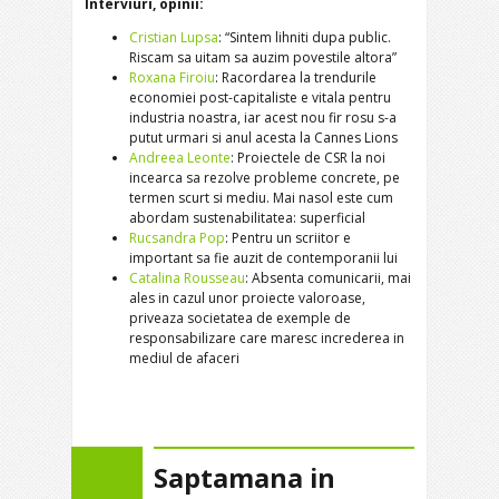
Interviuri, opinii:
Cristian Lupsa
: “Sintem lihniti dupa public.
Riscam sa uitam sa auzim povestile altora”
Roxana Firoiu
: Racordarea la trendurile
economiei post-capitaliste e vitala pentru
industria noastra, iar acest nou fir rosu s-a
putut urmari si anul acesta la Cannes Lions
Andreea Leonte
: Proiectele de CSR la noi
incearca sa rezolve probleme concrete, pe
termen scurt si mediu. Mai nasol este cum
abordam sustenabilitatea: superficial
Rucsandra Pop
: Pentru un scriitor e
important sa fie auzit de contemporanii lui
Catalina Rousseau
: Absenta comunicarii, mai
ales in cazul unor proiecte valoroase,
priveaza societatea de exemple de
responsabilizare care maresc increderea in
mediul de afaceri
Saptamana in