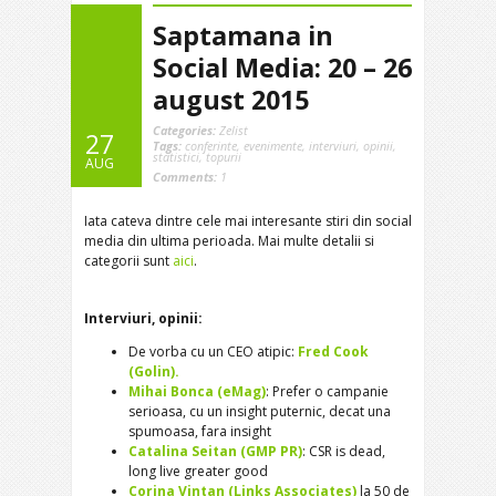
Saptamana in
Social Media: 20 – 26
august 2015
Categories:
Zelist
27
Tags:
conferinte
,
evenimente
,
interviuri
,
opinii
,
statistici
,
topurii
AUG
Comments:
1
Iata cateva dintre cele mai interesante stiri din social
media din ultima perioada. Mai multe detalii si
categorii sunt
aici
.
Interviuri, opinii:
De vorba cu un CEO atipic:
Fred Cook
(Golin).
M
ihai Bonca (eMag)
: Prefer o campanie
serioasa, cu un insight puternic, decat una
spumoasa, fara insight
Catalina Seitan (GMP PR)
: CSR is dead,
long live greater good
Corina Vintan (Links Associates)
la 50 de