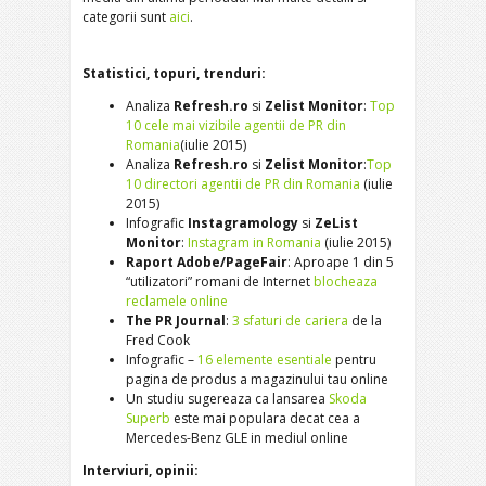
categorii sunt
aici
.
Statistici, topuri, trenduri:
Analiza
Refresh.ro
si
Zelist Monitor
:
Top
10 cele mai vizibile agentii de PR din
Romania
(iulie 2015)
Analiza
Refresh.ro
si
Zelist Monitor
:
Top
10 directori agentii de PR din Romania
(iulie
2015)
Infografic
Instagramology
si
ZeList
Monitor
:
Instagram in Romania
(iulie 2015)
Raport Adobe/PageFair
: Aproape 1 din 5
“utilizatori” romani de Internet
blocheaza
reclamele online
The PR Journal
:
3 sfaturi de cariera
de la
Fred Cook
Infografic –
16 elemente esentiale
pentru
pagina de produs a magazinului tau online
Un studiu sugereaza ca lansarea
Skoda
Superb
este mai populara decat cea a
Mercedes-Benz GLE in mediul online
Interviuri, opinii: