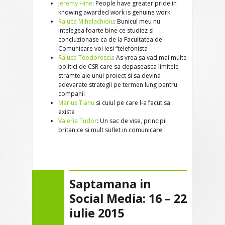
Jeremy Hine
: People have greater pride in
knowing awarded work is genuine work
Raluca Mihalachioiu
: Bunicul meu nu
intelegea foarte bine ce studiez si
concluzionase ca de la Facultatea de
Comunicare voi iesi “telefonista
Raluca Teodorescu
: As vrea sa vad mai multe
politici de CSR care sa depaseasca limitele
stramte ale unui proiect si sa devina
adevarate strategii pe termen lung pentru
companii
Marius Tianu
si cuiul pe care l-a facut sa
existe
Valeria Tudor
: Un sac de vise, principii
britanice si mult suflet in comunicare
Saptamana in
Social Media: 16 – 22
iulie 2015