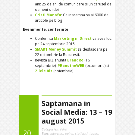
ani: 25 de ani de comunicare si un carusel de
oameni si idei
Cristi Manafu
: Ce inseamna sa ai 6000 de
articole pe blog
Evenimente, conferinte:
Conferinta
Marketing in Direct
va avea loc
pe 24 septembrie 2015.
SMART Money Summit
se desfasoara pe
22 octombrie la Bucuresti.
Revista BIZ anunta
BrandRo
(16
septembrie),
PRandtheWEB
(octombrie) si
Zilele Biz
(noiembrie).
Saptamana in
Social Media: 13 – 19
august 2015
Categories:
Zelist
20
Tags:
interviuri
,
opinii
,
statistici
,
topuri
,