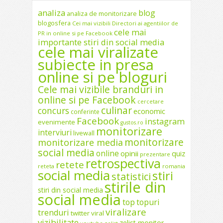
analiza
blog
analiza de monitorizare
blogosfera
Cei mai vizibili Directori ai agentiilor de
cele mai
PR in online si pe Facebook
importante stiri din social media
cele mai viralizate
subiecte in presa
online si pe bloguri
Cele mai vizibile branduri in
online si pe Facebook
cercetare
culinar
concurs
economic
conferinte
Facebook
instagram
evenimente
gustos.ro
monitorizare
interviuri
livewall
monitorizare
monitorizare media
social media
online
opinii
quiz
prezentare
retrospectiva
retete
reteta
romania
social media
stiri
statistici
stirile din
stiri din social media
social media
top
topuri
viralizare
trenduri
twitter
viral
vizibilitate
zelist monitor