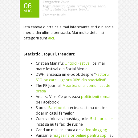
Categories:
Zelist
06
Tags:
interviuri
,
opinii
,
retrospectiva
,
social
media
,
statistici
,
topuri
,
trenduri
AUG
Comments:
No
Iata cateva dintre cele mai interesante stiri din social
media din ultima perioada. Mai multe detalii si
categorii sunt
aici
.
Statistici, topuri, trendur
i:
Cristian Manafu:
Untold Festival
, cel mai
mare festival din Social Media
DWF: lanseaza un e-book despre “
Factorul
SEO pe care il ignora 90% din specialisti
“
The PR Journal:
Moartea unui comunicat de
presa
Analiza Vice: Ce posteaza
politicienii romani
pe Facebook
Studiu:
Facebook
afecteaza stima de sine
doar in cazul femeilor
Cum sa folosesti hashtag-urile:
5 sfaturi utile
incat sa nu te faci de rusine
Cand un mall se apuca de
videoblogging
Vanzarile
magazinelor online pentru copii
au