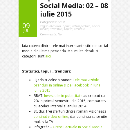
Social Media: 02 – 08
iulie 2015
Categories:
Zelist
09
Tags:
interviuri
,
opinii
,
retrospectiva
,
social
media
,
statistici
,
topuri
,
trenduri
JUL
Comments:
No
Iata cateva dintre cele mai interesante stiri din social
media din ultima perioada. Mai multe detalii si
categorii sunt
aici
.
Statistici, topuri, trenduri:
IQads si Zelist Monitor:
Cele mai vizibile
branduri in online si pe Facebook in luna
iunie 2015
BRAT:
Investitiile in publicitate
au crescut cu
2% in primul semestru din 2015, comparativ
cu acelasi interval al anului 2014
Studiu: Trei sferturi dintre romani vizioneaza
continut video online
, dar continua sa se uite
mult si la TV
Infografic –
Greseli actuale in Social Media