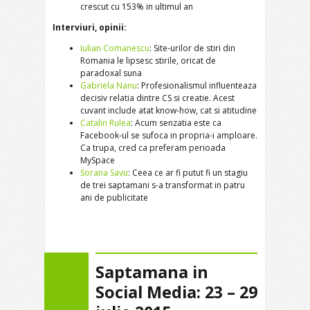
crescut cu 153% in ultimul an
Interviuri, opinii:
Iulian Comanescu
: Site-urilor de stiri din
Romania le lipsesc stirile, oricat de
paradoxal suna
Gabriela Nanu
: Profesionalismul influenteaza
decisiv relatia dintre CS si creatie. Acest
cuvant include atat know-how, cat si atitudine
Catalin Rulea
: Acum senzatia este ca
Facebook-ul se sufoca in propria-i amploare.
Ca trupa, cred ca preferam perioada
MySpace
Sorana Savu
: Ceea ce ar fi putut fi un stagiu
de trei saptamani s-a transformat in patru
ani de publicitate
Saptamana in
Social Media: 23 – 29