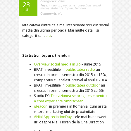
Categories:
Zelist
23
Tags:
interviuri
,
opinii
,
retrospectiva
,
social
media
,
statistici
,
topuri
,
trenduri
JUL
Comments:
No
Iata cateva dintre cele mai interesante stiri din social
media din ultima perioada. Mai multe detalii si
categorii sunt
aici
.
Statistici, topuri, trenduri:
Overview social media in .ro
– iunie 2015
BRAT: Investitiile in
publicitatea radio
au
crescut in primul semestru din 2015 cu 13%,
comparativ cu acelasi interval al anului 2014
BRAT: Investitiile in
publicitatea outdoor
au
crescut in primul semestru din 2015 cu 6%
Studiu EY:
Televiziunea se pregateste pentru
a crea experiente omniscreen
iBeacon
, in premiera in Romania: Cum arata
viitorul marketing-ului de proximitate
#NiallAppreciationDay
: cele mai bune tweet-
uri despre Niall Horan de la One Direction