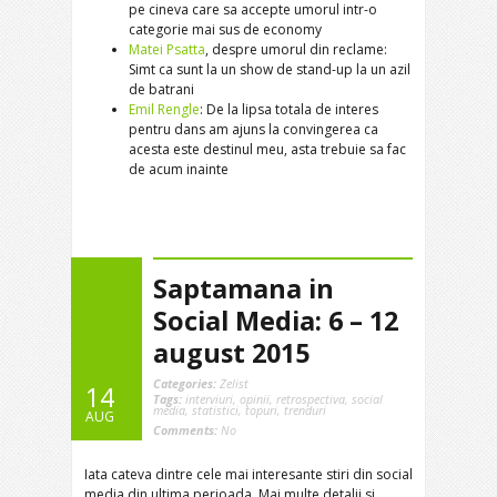
pe cineva care sa accepte umorul intr-o
categorie mai sus de economy
Matei Psatta
, despre umorul din reclame:
Simt ca sunt la un show de stand-up la un azil
de batrani
Emil Rengle
: De la lipsa totala de interes
pentru dans am ajuns la convingerea ca
acesta este destinul meu, asta trebuie sa fac
de acum inainte
Saptamana in
Social Media: 6 – 12
august 2015
Categories:
Zelist
14
Tags:
interviuri
,
opinii
,
retrospectiva
,
social
media
,
statistici
,
topuri
,
trenduri
AUG
Comments:
No
Iata cateva dintre cele mai interesante stiri din social
media din ultima perioada. Mai multe detalii si