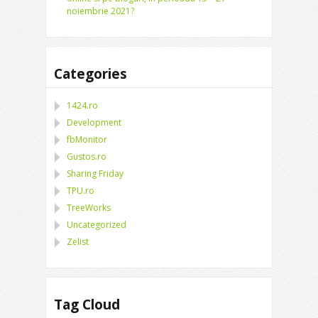
noiembrie 2021?
Categories
1424.ro
Development
fbMonitor
Gustos.ro
Sharing Friday
TPU.ro
TreeWorks
Uncategorized
Zelist
Tag Cloud