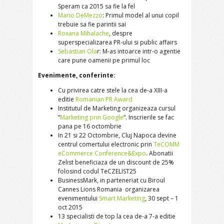
Speram ca 2015 sa fie la fel
Mario DeMezzo
: Primul model al unui copil
trebuie sa fie parintii sai
Roxana Mihalache
, despre
superspecializarea PR-ului si public affairs
Sebastian Ola
r: M-as intoarce intr-o agentie
care pune oamenii pe primul loc
Evenimente, conferinte:
Cu privirea catre stele la cea de-a XIII-a
editie
Romanian PR Award
Institutul de Marketing organizeaza cursul
“
Marketing prin Google
“. Inscrierile se fac
pana pe 16 octombrie
In 21 si 22 Octombrie, Cluj Napoca devine
centrul comertului electronic prin
TeCOMM
eCommerce Conference&Expo
. Abonatii
Zelist beneficiaza de un discount de 25%
folosind codul TeCZELIST25
BusinessMark, in parteneriat cu Biroul
Cannes Lions Romania organizarea
evenimentului
Smart Marketing
, 30 sept – 1
oct 2015
13 specialisti de top la cea de-a 7-a editie