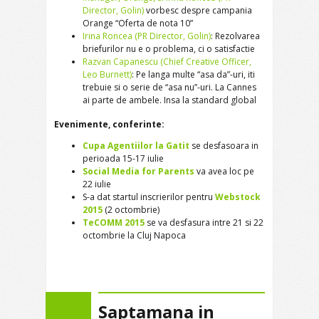
Director, Golin)
vorbesc despre campania
Orange “Oferta de nota 10”
Irina Roncea (PR Director, Golin)
: Rezolvarea
briefurilor nu e o problema, ci o satisfactie
Razvan Capanescu (Chief Creative Officer,
Leo Burnett)
: Pe langa multe “asa da”-uri, iti
trebuie si o serie de “asa nu”-uri. La Cannes
ai parte de ambele. Insa la standard global
Evenimente, conferinte:
Cupa Agentiilor la Gatit
se desfasoara in
perioada 15-17 iulie
Social Media for Parents
va avea loc pe
22 iulie
S-a dat startul inscrierilor pentru
Webstock
2015
(2 octombrie)
TeCOMM 2015
se va desfasura intre 21 si 22
octombrie la Cluj Napoca
Saptamana in