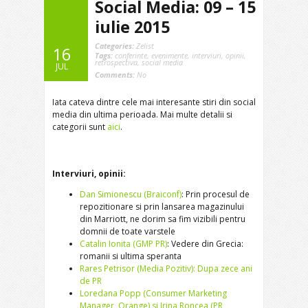
Social Media: 09 – 15
iulie 2015
Categories:
Zelist
16
Tags:
conferinte
,
evenimente
,
interviuri
,
opinii
,
retrospectiva
,
social media
JUL
Comments:
No
Iata cateva dintre cele mai interesante stiri din social
media din ultima perioada. Mai multe detalii si
categorii sunt
aici
.
Interviuri, opinii:
Dan Simionescu (Braiconf)
: Prin procesul de
repozitionare si prin lansarea magazinului
din Marriott, ne dorim sa fim vizibili pentru
domnii de toate varstele
Catalin Ionita (GMP PR)
: Vedere din Grecia:
romanii si ultima speranta
Rares Petrisor (Media Pozitiv): Dupa zece ani
de PR
Loredana Popp (Consumer Marketing
Manager, Orange) si Irina Roncea (PR