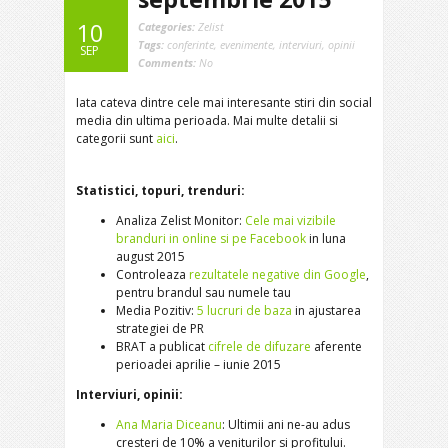
10
Categories:
Zelist
Tags:
conferinte
,
evenimente
,
interviuri
,
opinii
SEP
Comments:
No
Iata cateva dintre cele mai interesante stiri din social
media din ultima perioada. Mai multe detalii si
categorii sunt
aici
.
Statistici, topuri, trenduri:
Analiza Zelist Monitor:
Cele mai vizibile
branduri in online si pe Facebook
in luna
august 2015
Controleaza
rezultatele negative din Google
,
pentru brandul sau numele tau
Media Pozitiv:
5 lucruri de baza
in ajustarea
strategiei de PR
BRAT a publicat
cifrele de difuzare
aferente
perioadei aprilie – iunie 2015
Interviuri, opinii:
Ana Maria Diceanu
: Ultimii ani ne-au adus
cresteri de 10% a veniturilor si profitului.