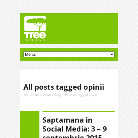
All posts tagged opinii
You are here:
Home
/
Blog
/ All posts tagged opinii
Saptamana in
Social Media: 3 – 9
septembrie 2015