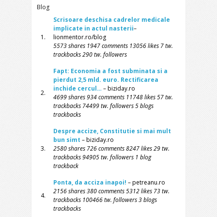
Blog
Scrisoare deschisa cadrelor medicale
implicate in actul nasterii
–
1.
lionmentor.ro/blog
5573 shares 1947 comments 13056 likes 7 tw.
trackbacks 290 tw. followers
Fapt: Economia a fost subminata si a
pierdut 2,5 mld. euro. Rectificarea
inchide cercul…
– biziday.ro
2.
4699 shares 934 comments 11748 likes 57 tw.
trackbacks 74499 tw. followers 5 blogs
trackbacks
Despre accize, Constitutie si mai mult
bun simt
– biziday.ro
3.
2580 shares 726 comments 8247 likes 29 tw.
trackbacks 94905 tw. followers 1 blog
trackback
Ponta, da acciza inapoi!
– petreanu.ro
2156 shares 380 comments 5312 likes 73 tw.
4.
trackbacks 100466 tw. followers 3 blogs
trackbacks