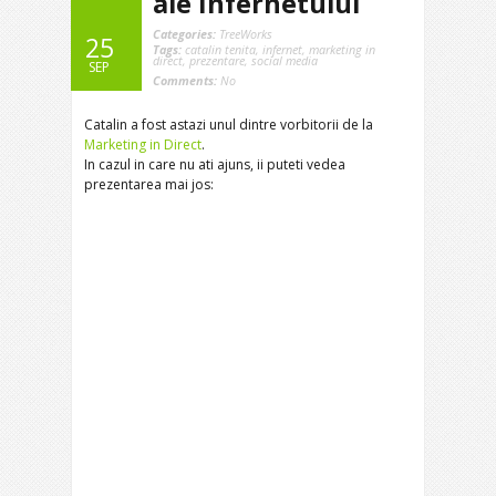
ale Infernetului
Categories:
TreeWorks
25
Tags:
catalin tenita
,
infernet
,
marketing in
direct
,
prezentare
,
social media
SEP
Comments:
No
Catalin a fost astazi unul dintre vorbitorii de la
Marketing in Direct
.
In cazul in care nu ati ajuns, ii puteti vedea
prezentarea mai jos: