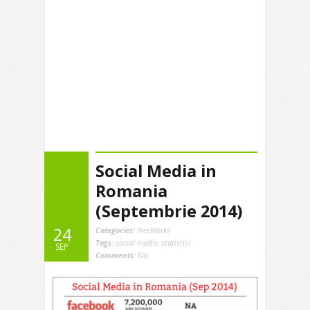
Social Media in
Romania
(Septembrie 2014)
24
Categories:
TreeWorks
Tags:
social media
,
statistici
SEP
Comments:
No