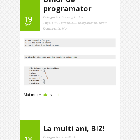
programator
19
Categories:
Sharing Friday
Tags:
cod
,
comentariu
,
programator
,
umor
SEP
Comments:
No
Mai multe
aici
si
aici
.
La multi ani, BIZ!
18
Categories:
TreeWorks