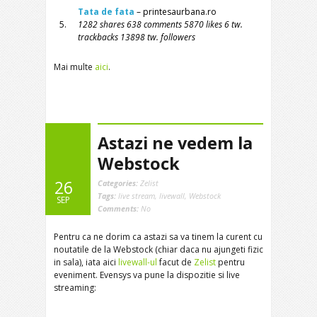
Tata de fata
– printesaurbana.ro
5.
1282 shares 638 comments 5870 likes 6 tw.
trackbacks 13898 tw. followers
Mai multe
aici
.
Astazi ne vedem la
Webstock
26
Categories:
Zelist
Tags:
live stream
,
livewall
,
Webstock
SEP
Comments:
No
Pentru ca ne dorim ca astazi sa va tinem la curent cu
noutatile de la Webstock (chiar daca nu ajungeti fizic
in sala), iata aici
livewall-ul
facut de
Zelist
pentru
eveniment. Evensys va pune la dispozitie si live
streaming: