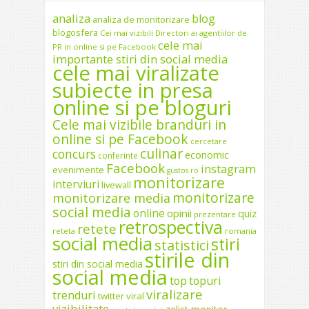
analiza
blog
analiza de monitorizare
blogosfera
Cei mai vizibili Directori ai agentiilor de
cele mai
PR in online si pe Facebook
importante stiri din social media
cele mai viralizate
subiecte in presa
online si pe bloguri
Cele mai vizibile branduri in
online si pe Facebook
cercetare
culinar
concurs
economic
conferinte
Facebook
instagram
evenimente
gustos.ro
monitorizare
interviuri
livewall
monitorizare
monitorizare media
social media
online
opinii
quiz
prezentare
retrospectiva
retete
reteta
romania
social media
stiri
statistici
stirile din
stiri din social media
social media
top
topuri
viralizare
trenduri
twitter
viral
vizibilitate