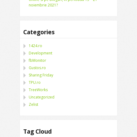
noiembrie 2021?
Categories
1424.ro
Development
fbMonitor
Gustos.ro
Sharing Friday
TPU.ro
TreeWorks
Uncategorized
Zelist
Tag Cloud