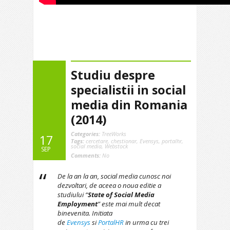
Studiu despre
specialistii in social
media din Romania
(2014)
Categories:
TreeWorks
17
Tags:
cercetare
,
chestionar
,
Evensys
,
portalhr
,
social media
,
Webstock
SEP
Comments:
No
De la an la an, social media cunosc noi
dezvoltari, de aceea o noua editie a
studiului “
State of Social Media
Employment
” este mai mult decat
binevenita. Initiata
de
Evensys
si
PortalHR
in urma cu trei