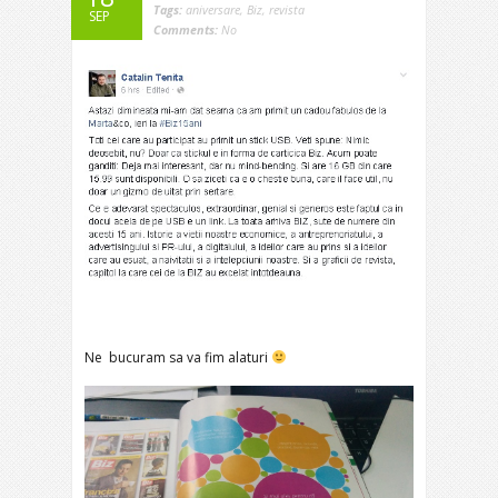
Tags:
aniversare
,
Biz
,
revista
SEP
Comments:
No
Ne bucuram sa va fim alaturi