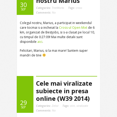
nostru Marius
30
Categories:
TreeWorks
Tags:
cross
SEP
Comments:
No
Colegul nostru, Marius, a participat in weekendul
care tocmai s-a incheiat la
Cross-ul Open Mixt
de 6
km, organizat de Bestjobs, si s-a clasat pe locul 10,
cu timpul de 0:27:09! Mai multe detalii sunt
disponibile
aici
.
Felicitari, Marius, si la mai mare! Suntem super
mandri de tine
Cele mai viralizate
subiecte in presa
online (W39 2014)
29
Categories:
Zelist
Tags:
stiri
,
viralizate
SEP
Comments:
No