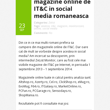
magazine online de
IT&C in social
media romaneasca
Categories:
Zelist
23
Tags:
analiza
,
it&c
,
magazin
,
monitorizare
,
online
,
social media
SEP
Comments:
No
Din ce in ce mai multi romani prefera sa
cumpere din magazinele online de IT&C. Dar oare
cat de mult se vorbeste despre acestea in social
media? Am incercat sa descoperim, prin
intermediul ZeList Monitor, care au fost cele mai
vizibile magazine de IT&C pe Internet, in perioada 1
septembrie 2013 – 1 septembrie 2014.
Magazinele online luate in calcul pentru analiza sunt:
Altshop.ro, Azerty.ro, Cel.ro, ClickShop.ro, eMag.ro,
EvoMag, F64.ro, ITGalaxy.ro, MarketOnline.ro,
PCFun.ro, PCGarage.ro, Sensodays.ro,
ShopMania.ro.
Rezultatele pot fi consultate mai jos: