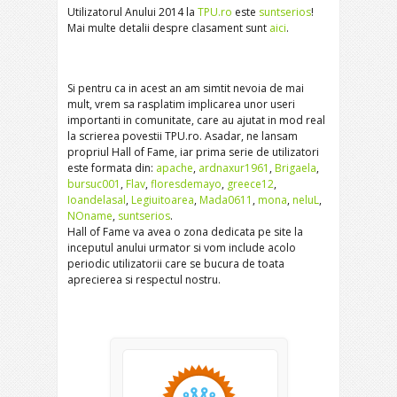
Utilizatorul Anului 2014 la
TPU.ro
este
suntserios
!
Mai multe detalii despre clasament sunt
aici
.
Si pentru ca in acest an am simtit nevoia de mai
mult, vrem sa rasplatim implicarea unor useri
importanti in comunitate, care au ajutat in mod real
la scrierea povestii TPU.ro. Asadar, ne lansam
propriul Hall of Fame, iar prima serie de utilizatori
este formata din:
apache
,
ardnaxur1961
,
Brigaela
,
bursuc001
,
Flav
,
floresdemayo
,
greece12
,
Ioandelasal
,
Legiuitoarea
,
Mada0611
,
mona
,
neluL
,
NOname
,
suntserios
.
Hall of Fame va avea o zona dedicata pe site la
inceputul anului urmator si vom include acolo
periodic utilizatorii care se bucura de toata
aprecierea si respectul nostru.