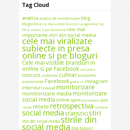
Tag Cloud
analiza
blog
analiza de monitorizare
blogosfera
Cei mai vizibili Directori ai agentiilor de
cele mai
PR in online si pe Facebook
importante stiri din social media
cele mai viralizate
subiecte in presa
online si pe bloguri
Cele mai vizibile branduri in
online si pe Facebook
cercetare
culinar
concurs
economic
conferinte
Facebook
instagram
evenimente
gustos.ro
monitorizare
interviuri
livewall
monitorizare
monitorizare media
social media
online
opinii
quiz
prezentare
retrospectiva
retete
reteta
romania
social media
stiri
statistici
stirile din
stiri din social media
social media
top
topuri