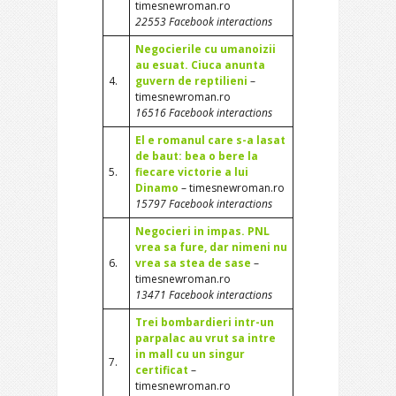
timesnewroman.ro
22553 Facebook interactions
Negocierile cu umanoizii
au esuat. Ciuca anunta
4.
guvern de reptilieni
–
timesnewroman.ro
16516 Facebook interactions
El e romanul care s-a lasat
de baut: bea o bere la
5.
fiecare victorie a lui
Dinamo
– timesnewroman.ro
15797 Facebook interactions
Negocieri in impas. PNL
vrea sa fure, dar nimeni nu
6.
vrea sa stea de sase
–
timesnewroman.ro
13471 Facebook interactions
Trei bombardieri intr-un
parpalac au vrut sa intre
in mall cu un singur
7.
certificat
–
timesnewroman.ro