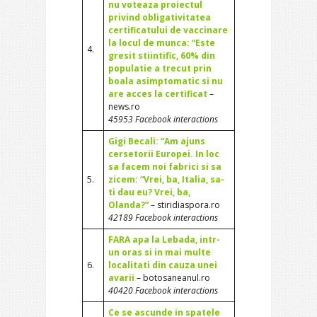
nu voteaza proiectul
privind obligativitatea
certificatului de vaccinare
la locul de munca: “Este
4.
gresit stiintific, 60% din
populatie a trecut prin
boala asimptomatic si nu
are acces la certificat
–
news.ro
45953 Facebook interactions
Gigi Becali: “Am ajuns
cersetorii Europei. In loc
sa facem noi fabrici si sa
5.
zicem: “Vrei, ba, Italia, sa-
ti dau eu? Vrei, ba,
Olanda?”
– stiridiaspora.ro
42189 Facebook interactions
FARA apa la Lebada, intr-
un oras si in mai multe
6.
localitati din cauza unei
avarii
– botosaneanul.ro
40420 Facebook interactions
Ce se ascunde in spatele