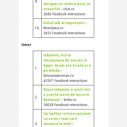
9.
derapez in relatia asta, in
vreun fel
– click.ro
3680 Facebook interactions
Doliul alb al imposturii
–
10.
libertatea.ro
3655 Facebook interactions
Umor
Iohannis, vizita
incununata de succes in
Egipt. Acum are 6 case si o
1.
piramida
–
timesnewroman.ro
42507 Facebook interactions
Klaus Iohannis a sosit intr-
o scurta vizita de lucru in
2.
Romania!
– kmkz.ro
38038 Facebook interactions
Un barbat refuza vaccinul,
ca sa nu-l mai care
3.
nevasta la mall
–