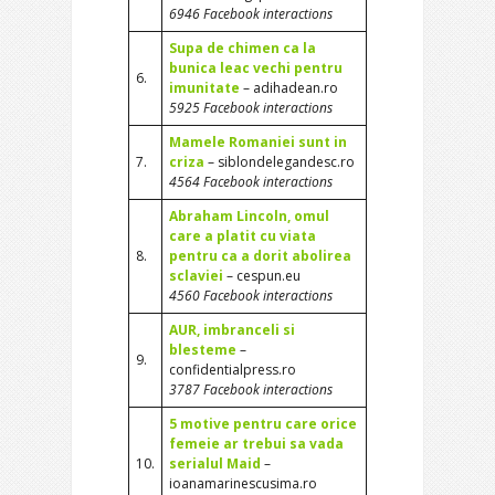
6946 Facebook interactions
Supa de chimen ca la
bunica leac vechi pentru
6.
imunitate
– adihadean.ro
5925 Facebook interactions
Mamele Romaniei sunt in
7.
criza
– siblondelegandesc.ro
4564 Facebook interactions
Abraham Lincoln, omul
care a platit cu viata
8.
pentru ca a dorit abolirea
sclaviei
– cespun.eu
4560 Facebook interactions
AUR, imbranceli si
blesteme
–
9.
confidentialpress.ro
3787 Facebook interactions
5 motive pentru care orice
femeie ar trebui sa vada
10.
serialul Maid
–
ioanamarinescusima.ro