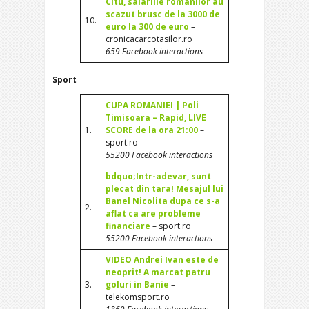
Citu, salariile romanilor au
scazut brusc de la 3000 de
10.
euro la 300 de euro
–
cronicacarcotasilor.ro
659 Facebook interactions
Sport
CUPA ROMANIEI | Poli
Timisoara – Rapid, LIVE
1.
SCORE de la ora 21:00
–
sport.ro
55200 Facebook interactions
bdquo;Intr-adevar, sunt
plecat din tara! Mesajul lui
Banel Nicolita dupa ce s-a
2.
aflat ca are probleme
financiare
– sport.ro
55200 Facebook interactions
VIDEO Andrei Ivan este de
neoprit! A marcat patru
3.
goluri in Banie
–
telekomsport.ro