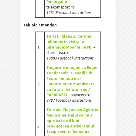
Portugalia
–
telekomsport.ro
1231 Facebook interactions
Tabloid / monden
Turistii Klaus si Carmen
Iohannis in vizita la
1.
piramide: Moarte pe Nil
–
libertatea.ro
10803 Facebook interactions
Singurele imagini cu Eugen
Teodorovici si copiii lui!
Fostul ministru al
2.
Finantelor se mandreste
cu fata si baiatul sau /
PAPARAZZI
– spynews.ro
8787 Facebook interactions
Terapia Cluj acuza Agentia
Medicamentului ca nu a
aprobat de 6 luni
3.
producerea antiviralului
favipiravir in Romania
–