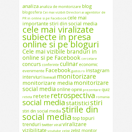
analiza
blog
analiza de monitorizare
blogosfera
Cei mai vizibili Directori ai agentiilor de
cele mai
PR in online si pe Facebook
importante stiri din social media
cele mai viralizate
subiecte in presa
online si pe bloguri
Cele mai vizibile branduri in
online si pe Facebook
cercetare
culinar
concurs
economic
conferinte
Facebook
instagram
evenimente
gustos.ro
monitorizare
interviuri
livewall
monitorizare
monitorizare media
social media
online
opinii
quiz
prezentare
retrospectiva
retete
reteta
romania
social media
stiri
statistici
stirile din
stiri din social media
social media
top
topuri
viralizare
trenduri
twitter
viral
vizibilitate
zelist monitor
youtube
zelist