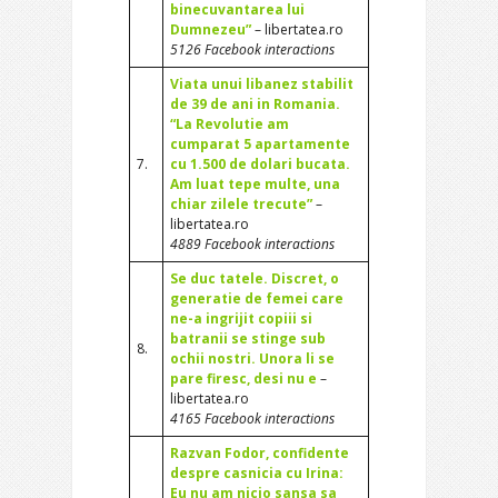
binecuvantarea lui
Dumnezeu”
– libertatea.ro
5126 Facebook interactions
Viata unui libanez stabilit
de 39 de ani in Romania.
“La Revolutie am
cumparat 5 apartamente
7.
cu 1.500 de dolari bucata.
Am luat tepe multe, una
chiar zilele trecute”
–
libertatea.ro
4889 Facebook interactions
Se duc tatele. Discret, o
generatie de femei care
ne-a ingrijit copiii si
batranii se stinge sub
8.
ochii nostri. Unora li se
pare firesc, desi nu e
–
libertatea.ro
4165 Facebook interactions
Razvan Fodor, confidente
despre casnicia cu Irina:
Eu nu am nicio sansa sa