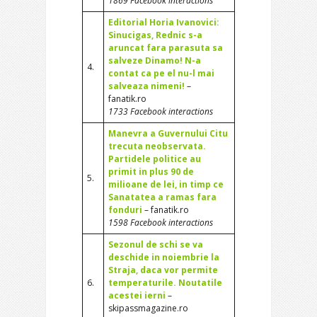
1869 Facebook interactions
Editorial Horia Ivanovici:
Sinucigas, Rednic s-a
aruncat fara parasuta sa
salveze Dinamo! N-a
4.
contat ca pe el nu-l mai
salveaza nimeni!
–
fanatik.ro
1733 Facebook interactions
Manevra a Guvernului Citu
trecuta neobservata.
Partidele politice au
primit in plus 90 de
5.
milioane de lei, in timp ce
Sanatatea a ramas fara
fonduri
– fanatik.ro
1598 Facebook interactions
Sezonul de schi se va
deschide in noiembrie la
Straja, daca vor permite
6.
temperaturile. Noutatile
acestei ierni
–
skipassmagazine.ro