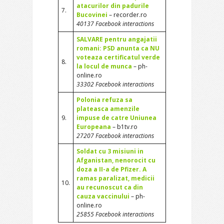
atacurilor din padurile
7.
Bucovinei
– recorder.ro
40137 Facebook interactions
SALVARE pentru angajatii
romani: PSD anunta ca NU
voteaza certificatul verde
8.
la locul de munca
– ph-
online.ro
33302 Facebook interactions
Polonia refuza sa
plateasca amenzile
9.
impuse de catre Uniunea
Europeana
– b1tv.ro
27207 Facebook interactions
Soldat cu 3 misiuni in
Afganistan, nenorocit cu
doza a II-a de Pfizer. A
ramas paralizat, medicii
10.
au recunoscut ca din
cauza vaccinului
– ph-
online.ro
25855 Facebook interactions