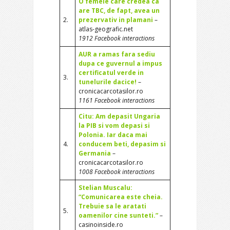
O femeie care credea ca
are TBC, de fapt, avea un
2.
prezervativ in plamani
–
atlas-geografic.net
1912 Facebook interactions
AUR a ramas fara sediu
dupa ce guvernul a impus
certificatul verde in
3.
tunelurile dacice!
–
cronicacarcotasilor.ro
1161 Facebook interactions
Citu: Am depasit Ungaria
la PIB si vom depasi si
Polonia. Iar daca mai
4.
conducem beti, depasim si
Germania
–
cronicacarcotasilor.ro
1008 Facebook interactions
Stelian Muscalu:
“Comunicarea este cheia.
Trebuie sa le aratati
5.
oamenilor cine sunteti.”
–
casinoinside.ro