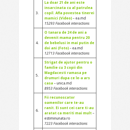
La doar 21 de ani este
insarcinata cu al patrulea
3.
copil. Afla povestea tinerei
mamici (Video)
– ea.md
15293 Facebook interactions
O tanara de 24 de ani a
devenit mama pentru 20
4.
de bebelusi in mai putin de
doi ani (Foto)
– ea.md
12713 Facebook interactions
Strigat de ajutor pentru o
familie cu 3 copii din
Magdacesti ramasa pe
5.
drumuri dupa ce le-a ars
casa
– unica.md
8953 Facebook interactions
Fii recunoscator
oamenilor care te-au
ranit. Ei sunt cei care ti-au
6.
aratat ca meriti mai mult
–
estiminunata.ro
7223 Facebook interactions