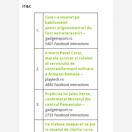
IT&C
Cine i-a invatat pe
babilonienii
antici.trigonometrie? Au
1.
fost extraterestrii?
–
gadgetreport.ro
5401 Facebook interactions
A murit Pavel Corut,
marele scriitor si colonel
al serviciului de
2.
contrainformatii militare
a Armatei Romane
–
playtech.ro
4880 Facebook interactions
Predictia lui Jules Verne,
confirmata! Misterul din
3.
centrul Pamantului
–
gadgetreport.ro
2733 Facebook interactions
Ce trebuie neaparat sa pui
in aluatul de clatite ca sa