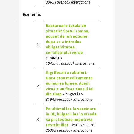
3065 Facebook interactions
Economic
Rasturnare totala de
situatie! Statul roman,
acuzat de infractiune
dupa ce a introdus
1.
obligativitatea
certificatului verde
–
capital.ro
104570 Facebook interactions
Gigi Becali a rabufnit:
Daca erau medicamente
nu murea lumea. Acest
2.
virus e un fleac daca il iei
din timp
– bugetul.ro
31943 Facebook interactions
Pe ultimul loc la vaccinare
in UE, bulgarii ies in strada
3.
sa protesteze impotriva
restrictiilor
– wall-street.ro
26995 Facebook interactions