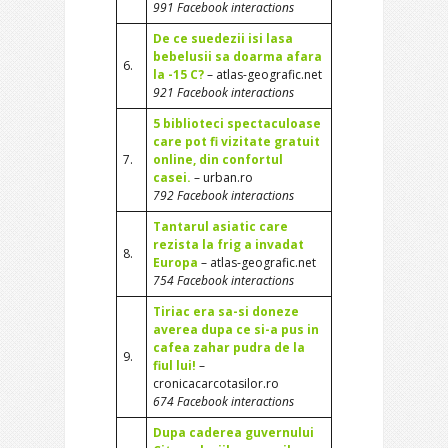
991 Facebook interactions
De ce suedezii isi lasa
bebelusii sa doarma afara
6.
la -15 C?
– atlas-geografic.net
921 Facebook interactions
5 biblioteci spectaculoase
care pot fi vizitate gratuit
7.
online, din confortul
casei.
– urban.ro
792 Facebook interactions
Tantarul asiatic care
rezista la frig a invadat
8.
Europa
– atlas-geografic.net
754 Facebook interactions
Tiriac era sa-si doneze
averea dupa ce si-a pus in
cafea zahar pudra de la
9.
fiul lui!
–
cronicacarcotasilor.ro
674 Facebook interactions
Dupa caderea guvernului