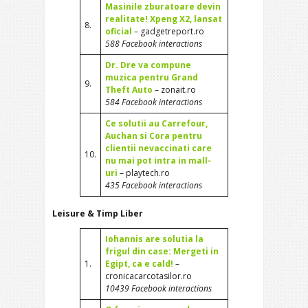
Masinile zburatoare devin
realitate! Xpeng X2, lansat
8.
oficial
– gadgetreport.ro
588 Facebook interactions
Dr. Dre va compune
muzica pentru Grand
9.
Theft Auto
– zonait.ro
584 Facebook interactions
Ce solutii au Carrefour,
Auchan si Cora pentru
clientii nevaccinati care
10.
nu mai pot intra in mall-
uri
– playtech.ro
435 Facebook interactions
Leisure & Timp Liber
Iohannis are solutia la
frigul din case: Mergeti in
1.
Egipt, ca e cald!
–
cronicacarcotasilor.ro
10439 Facebook interactions