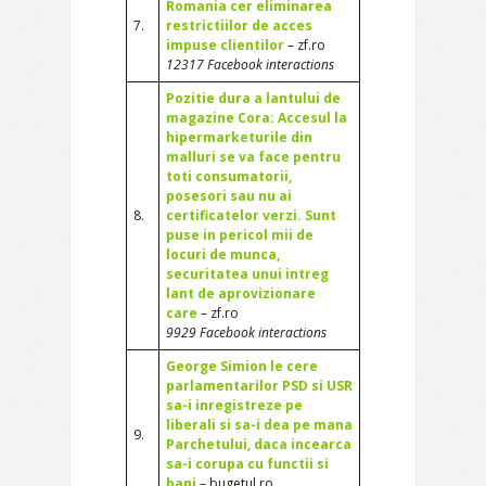
Romania cer eliminarea
7.
restrictiilor de acces
impuse clientilor
– zf.ro
12317 Facebook interactions
Pozitie dura a lantului de
magazine Cora: Accesul la
hipermarketurile din
malluri se va face pentru
toti consumatorii,
posesori sau nu ai
8.
certificatelor verzi. Sunt
puse in pericol mii de
locuri de munca,
securitatea unui intreg
lant de aprovizionare
care
– zf.ro
9929 Facebook interactions
George Simion le cere
parlamentarilor PSD si USR
sa-i inregistreze pe
liberali si sa-i dea pe mana
9.
Parchetului, daca incearca
sa-i corupa cu functii si
bani
– bugetul.ro