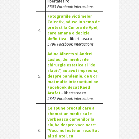
libertatea.ro
8503 Facebook interactions
Fotografiile victimelor
Colectiv, aduse in semn de
protest la Curtea de Apel,
4.
care amana o decizie
definitiva
– libertatea.ro
5796 Facebook interactions
Adina Alberts si Andrei
Laslau, doi medici de
chirurgie estetica si “de
slabit”, au avut impreuna,
5.
despre pandemie, de 8 ori
mai multe interactiuni pe
Facebook decat Raed
Arafat
– libertatea.ro
5347 Facebook interactions
Ce spune preotul care a
chemat un medic sa le
vorbeasca oamenilor la
slujba despre vaccinare:
6.
“Vaccinul este un rezultat
al stiintei, cu