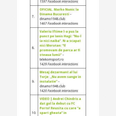
1597 Facebook interactions
OFICIAL. Marko Nunic la
Dinamo Bucuresti
–
7.
dinamo1948.club
1467 Facebook interactions
Valeriu Iftime l-a pus la
punct pe Ianis Hagi: “Nu-l
ia nici naiba”. N-a scapat
nici Morutan: “Il
8.
promovam de parca ar fi
steaua lumii”
–
telekomsport.ro
1429 Facebook interactions
Mesaj dezarmant al lui
Torje: ,,Nu avem sange in
9.
instalatie”
–
dinamo1948.club
1420 Facebook interactions
VIDEO | Andrei Chindris a
dat gol la debut cu FC
Porto! Reusita cu care “a
10.
spart gheata” in