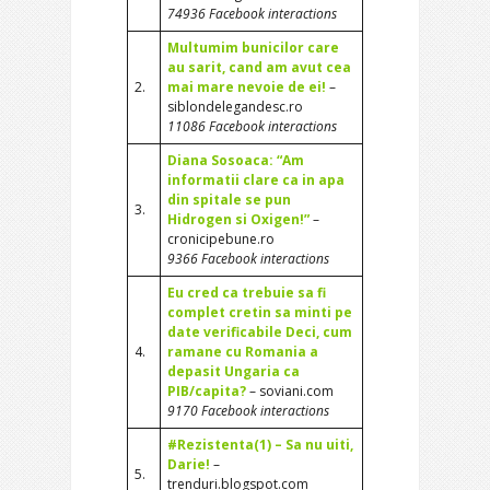
74936 Facebook interactions
Multumim bunicilor care
au sarit, cand am avut cea
2.
mai mare nevoie de ei!
–
siblondelegandesc.ro
11086 Facebook interactions
Diana Sosoaca: “Am
informatii clare ca in apa
din spitale se pun
3.
Hidrogen si Oxigen!”
–
cronicipebune.ro
9366 Facebook interactions
Eu cred ca trebuie sa fi
complet cretin sa minti pe
date verificabile Deci, cum
4.
ramane cu Romania a
depasit Ungaria ca
PIB/capita?
– soviani.com
9170 Facebook interactions
#Rezistenta(1) – Sa nu uiti,
Darie!
–
5.
trenduri.blogspot.com