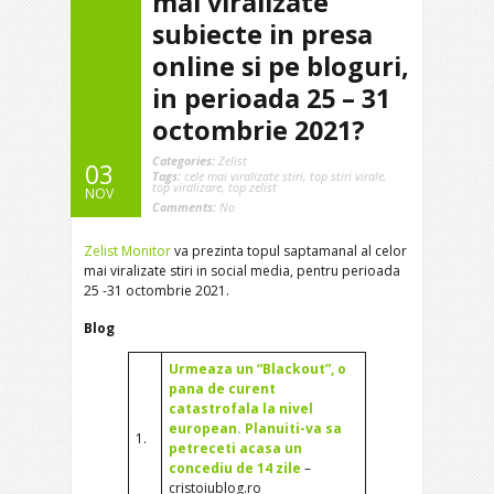
mai viralizate
subiecte in presa
online si pe bloguri,
in perioada 25 – 31
octombrie 2021?
Categories:
Zelist
03
Tags:
cele mai viralizate stiri
,
top stiri virale
,
top viralizare
,
top zelist
NOV
Comments:
No
Zelist Monitor
va prezinta topul saptamanal al celor
mai viralizate stiri in social media, pentru perioada
25 -31 octombrie 2021.
Blog
Urmeaza un “Blackout”, o
pana de curent
catastrofala la nivel
european. Planuiti-va sa
1.
petreceti acasa un
concediu de 14 zile
–
cristoiublog.ro