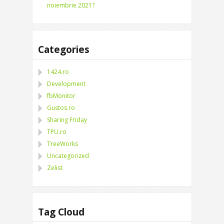
noiembrie 2021?
Categories
1424.ro
Development
fbMonitor
Gustos.ro
Sharing Friday
TPU.ro
TreeWorks
Uncategorized
Zelist
Tag Cloud