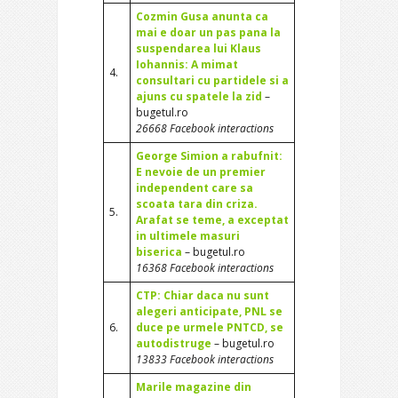
Cozmin Gusa anunta ca
mai e doar un pas pana la
suspendarea lui Klaus
Iohannis: A mimat
4.
consultari cu partidele si a
ajuns cu spatele la zid
–
bugetul.ro
26668 Facebook interactions
George Simion a rabufnit:
E nevoie de un premier
independent care sa
scoata tara din criza.
5.
Arafat se teme, a exceptat
in ultimele masuri
biserica
– bugetul.ro
16368 Facebook interactions
CTP: Chiar daca nu sunt
alegeri anticipate, PNL se
6.
duce pe urmele PNTCD, se
autodistruge
– bugetul.ro
13833 Facebook interactions
Marile magazine din