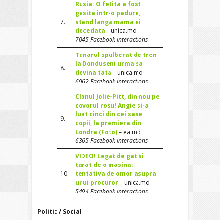
Rusia: O fetita a fost
gasita intr-o padure,
7.
stand langa mama ei
decedata
– unica.md
7045 Facebook interactions
Tanarul spulberat de tren
la Donduseni urma sa
8.
devina tata
– unica.md
6962 Facebook interactions
Clanul Jolie-Pitt, din nou pe
covorul rosu! Angie si-a
luat cinci din cei sase
9.
copii, la premiera din
Londra (Foto)
– ea.md
6365 Facebook interactions
VIDEO! Legat de gat si
tarat de o masina:
10.
tentativa de omor asupra
unui procuror
– unica.md
5494 Facebook interactions
Politic / Social