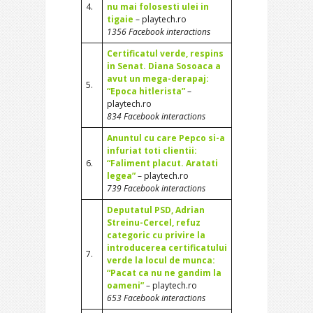
4.
nu mai folosesti ulei in
tigaie
– playtech.ro
1356 Facebook interactions
Certificatul verde, respins
in Senat. Diana Sosoaca a
avut un mega-derapaj:
5.
“Epoca hitlerista”
–
playtech.ro
834 Facebook interactions
Anuntul cu care Pepco si-a
infuriat toti clientii:
6.
“Faliment placut. Aratati
legea”
– playtech.ro
739 Facebook interactions
Deputatul PSD, Adrian
Streinu-Cercel, refuz
categoric cu privire la
introducerea certificatului
7.
verde la locul de munca:
“Pacat ca nu ne gandim la
oameni”
– playtech.ro
653 Facebook interactions