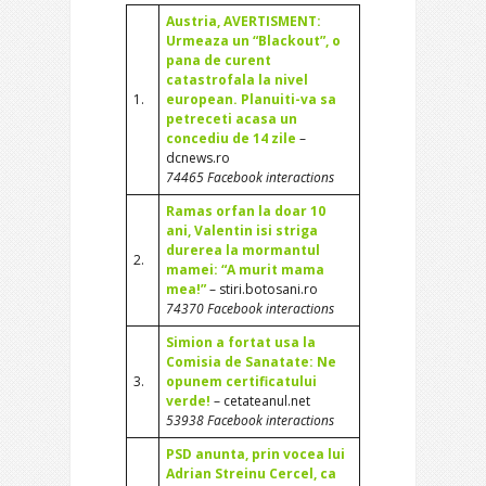
Austria, AVERTISMENT:
Urmeaza un “Blackout”, o
pana de curent
catastrofala la nivel
1.
european. Planuiti-va sa
petreceti acasa un
concediu de 14 zile
–
dcnews.ro
74465 Facebook interactions
Ramas orfan la doar 10
ani, Valentin isi striga
durerea la mormantul
2.
mamei: “A murit mama
mea!”
– stiri.botosani.ro
74370 Facebook interactions
Simion a fortat usa la
Comisia de Sanatate: Ne
3.
opunem certificatului
verde!
– cetateanul.net
53938 Facebook interactions
PSD anunta, prin vocea lui
Adrian Streinu Cercel, ca