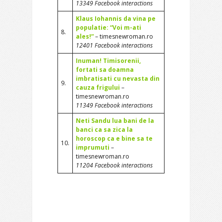
13349 Facebook interactions
Klaus Iohannis da vina pe
populatie: “Voi m-ati
8.
ales!”
– timesnewroman.ro
12401 Facebook interactions
Inuman! Timisorenii,
fortati sa doamna
imbratisati cu nevasta din
9.
cauza frigului
–
timesnewroman.ro
11349 Facebook interactions
Neti Sandu lua bani de la
banci ca sa zica la
horoscop ca e bine sa te
10.
imprumuti
–
timesnewroman.ro
11204 Facebook interactions