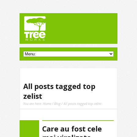
All posts tagged top
zelist
You are here:
Home
/
Blog
/ All posts tagged top zelist
Care au fost cele