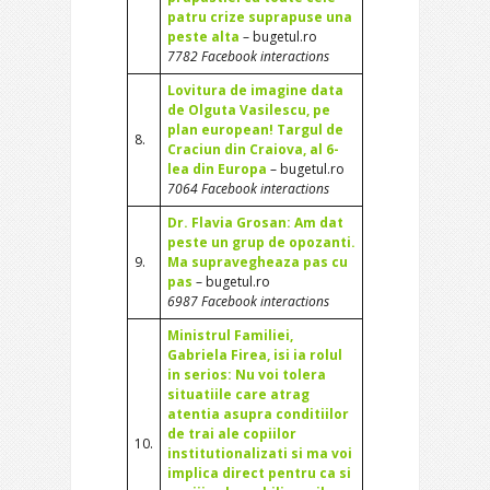
patru crize suprapuse una
peste alta
– bugetul.ro
7782 Facebook interactions
Lovitura de imagine data
de Olguta Vasilescu, pe
plan european! Targul de
8.
Craciun din Craiova, al 6-
lea din Europa
– bugetul.ro
7064 Facebook interactions
Dr. Flavia Grosan: Am dat
peste un grup de opozanti.
9.
Ma supravegheaza pas cu
pas
– bugetul.ro
6987 Facebook interactions
Ministrul Familiei,
Gabriela Firea, isi ia rolul
in serios: Nu voi tolera
situatiile care atrag
atentia asupra conditiilor
de trai ale copiilor
10.
institutionalizati si ma voi
implica direct pentru ca si