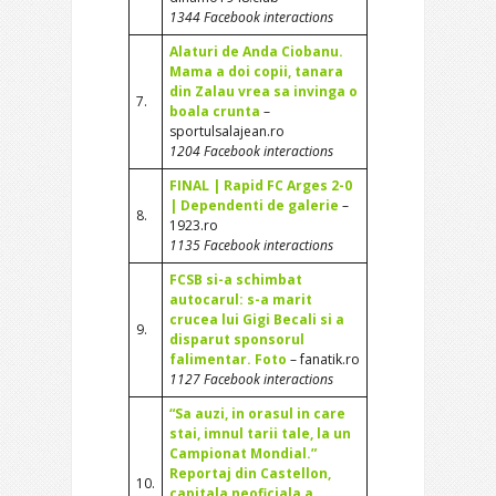
1344 Facebook interactions
Alaturi de Anda Ciobanu.
Mama a doi copii, tanara
din Zalau vrea sa invinga o
7.
boala crunta
–
sportulsalajean.ro
1204 Facebook interactions
FINAL | Rapid FC Arges 2-0
| Dependenti de galerie
–
8.
1923.ro
1135 Facebook interactions
FCSB si-a schimbat
autocarul: s-a marit
crucea lui Gigi Becali si a
9.
disparut sponsorul
falimentar. Foto
– fanatik.ro
1127 Facebook interactions
“Sa auzi, in orasul in care
stai, imnul tarii tale, la un
Campionat Mondial.”
Reportaj din Castellon,
10.
capitala neoficiala a