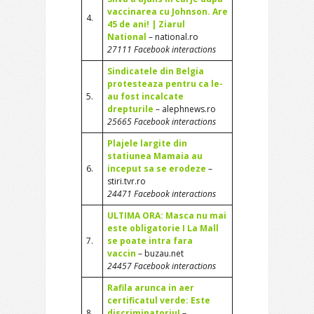
vaccinarea cu Johnson. Are
4.
45 de ani! | Ziarul
National
– national.ro
27111 Facebook interactions
Sindicatele din Belgia
protesteaza pentru ca le-
5.
au fost incalcate
drepturile
– alephnews.ro
25665 Facebook interactions
Plajele largite din
statiunea Mamaia au
6.
inceput sa se erodeze
–
stiri.tvr.ro
24471 Facebook interactions
ULTIMA ORA: Masca nu mai
este obligatorie I La Mall
7.
se poate intra fara
vaccin
– buzau.net
24457 Facebook interactions
Rafila arunca in aer
certificatul verde: Este
8.
discriminatoriu!
–