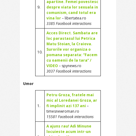
apartine. Femei povestesc
9.
despre viata lor sexuala in
comunism, cand totul era
vina lor
– libertatea.ro
3385 Facebook interactions
Acces Direct. Sambata are
loc parastasul lui Petrica
Matu Stoian, la Craiova.
Surorile vor organiza o
10.
pomana separata: “Facem
cu oamenii de la tara” /
VIDEO
– spynews.ro
3037 Facebook interactions
Umor
Petru Groza, fratele mai
mic al Loredanei Groza, ar
1.
fi implinit azi 137 ani
–
timesnewroman.ro
15581 Facebook interactions
A ajuns rau! Adi Minune
locuieste acum intr-un