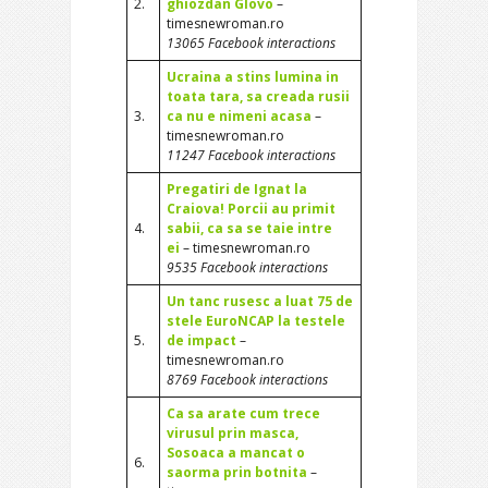
2.
ghiozdan Glovo
–
timesnewroman.ro
13065 Facebook interactions
Ucraina a stins lumina in
toata tara, sa creada rusii
3.
ca nu e nimeni acasa
–
timesnewroman.ro
11247 Facebook interactions
Pregatiri de Ignat la
Craiova! Porcii au primit
4.
sabii, ca sa se taie intre
ei
– timesnewroman.ro
9535 Facebook interactions
Un tanc rusesc a luat 75 de
stele EuroNCAP la testele
5.
de impact
–
timesnewroman.ro
8769 Facebook interactions
Ca sa arate cum trece
virusul prin masca,
Sosoaca a mancat o
6.
saorma prin botnita
–