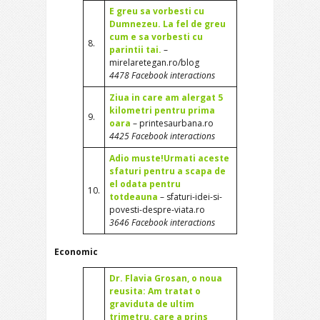
E greu sa vorbesti cu
Dumnezeu. La fel de greu
cum e sa vorbesti cu
8.
parintii tai.
–
mirelaretegan.ro/blog
4478 Facebook interactions
Ziua in care am alergat 5
kilometri pentru prima
9.
oara
– printesaurbana.ro
4425 Facebook interactions
Adio muste!Urmati aceste
sfaturi pentru a scapa de
el odata pentru
10.
totdeauna
– sfaturi-idei-si-
povesti-despre-viata.ro
3646 Facebook interactions
Economic
Dr. Flavia Grosan, o noua
reusita: Am tratat o
graviduta de ultim
trimetru, care a prins