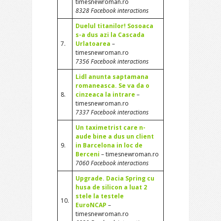
timesnewroman.ro
8328 Facebook interactions
Duelul titanilor! Sosoaca
s-a dus azi la Cascada
7.
Urlatoarea
–
timesnewroman.ro
7356 Facebook interactions
Lidl anunta saptamana
romaneasca. Se va da o
8.
cinzeaca la intrare
–
timesnewroman.ro
7337 Facebook interactions
Un taximetrist care n-
aude bine a dus un client
9.
in Barcelona in loc de
Berceni
– timesnewroman.ro
7060 Facebook interactions
Upgrade. Dacia Spring cu
husa de silicon a luat 2
stele la testele
10.
EuroNCAP
–
timesnewroman.ro