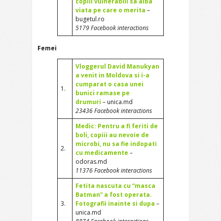
copiii vulnerabili sa aiba
viata pe care o merita
–
bugetul.ro
5179 Facebook interactions
Femei
Vloggerul David Manukyan
a venit in Moldova si i-a
cumparat o casa unei
1.
bunici ramase pe
drumuri
– unica.md
23436 Facebook interactions
Medic: Pentru a fi feriti de
boli, copiii au nevoie de
microbi, nu sa fie indopati
2.
cu medicamente
–
odoras.md
11376 Facebook interactions
Fetita nascuta cu “masca
Batman” a fost operata.
3.
Fotografii inainte si dupa
–
unica.md