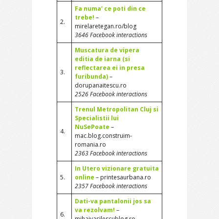
Fa numa’ ce poti din ce
trebe!
–
2.
mirelaretegan.ro/blog
3646 Facebook interactions
Muscatura de vipera
editia de iarna (si
reflectarea ei in presa
3.
furibunda)
–
dorupanaitescu.ro
2526 Facebook interactions
Trenul Metropolitan Cluj si
Specialistii lui
NuSePoate
–
4.
mac.blog.construim-
romania.ro
2363 Facebook interactions
In Utero vizionare gratuita
5.
online
– printesaurbana.ro
2357 Facebook interactions
Dati-va pantalonii jos sa
va rezolvam!
–
6.
mihaivasilescublog.ro