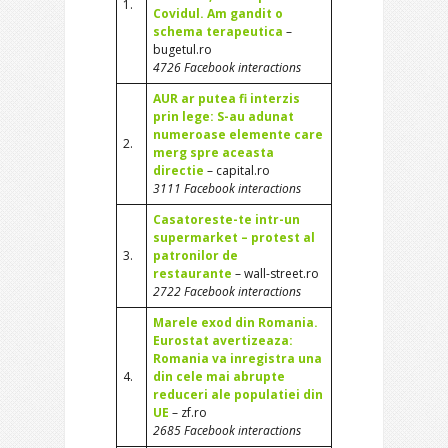
1.
Covidul. Am gandit o
schema terapeutica
–
bugetul.ro
4726 Facebook interactions
AUR ar putea fi interzis
prin lege: S-au adunat
numeroase elemente care
2.
merg spre aceasta
directie
– capital.ro
3111 Facebook interactions
Casatoreste-te intr-un
supermarket – protest al
3.
patronilor de
restaurante
– wall-street.ro
2722 Facebook interactions
Marele exod din Romania.
Eurostat avertizeaza:
Romania va inregistra una
4.
din cele mai abrupte
reduceri ale populatiei din
UE
– zf.ro
2685 Facebook interactions