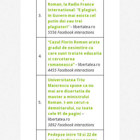
Roman, la Radio France
International: “E plagiat.
3.
In Guvern mai exista cel
putin doi sau trei
plagiatori”
– libertatea.ro
5556 Facebook interactions
“Cazul Florin Roman arata
gradul de nesimtire cu
care sunt tratate educatia
4.
si cercetarea
romaneasca”
– libertatea.ro
4455 Facebook interactions
Universitatea Titu
Maiorescu spune ca nu
mai are disertatia de
master a ministrului
5.
Roman. I-am cerut-o
demnitarului, cu toate
cele 91 de pagini
–
libertatea.ro
3892 Facebook interactions
Pedepse intre 18 si 22 de