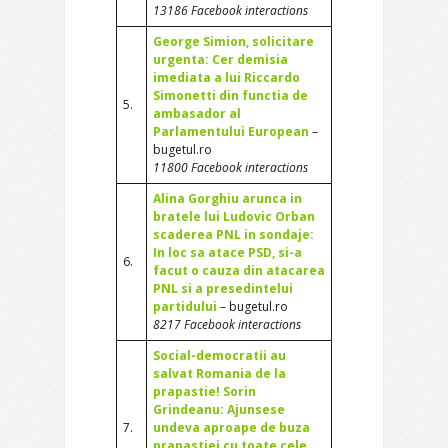
13186 Facebook interactions
George Simion, solicitare
urgenta: Cer demisia
imediata a lui Riccardo
Simonetti din functia de
5.
ambasador al
Parlamentului European
–
bugetul.ro
11800 Facebook interactions
Alina Gorghiu arunca in
bratele lui Ludovic Orban
scaderea PNL in sondaje:
In loc sa atace PSD, si-a
6.
facut o cauza din atacarea
PNL si a presedintelui
partidului
– bugetul.ro
8217 Facebook interactions
Social-democratii au
salvat Romania de la
prapastie! Sorin
Grindeanu: Ajunsese
7.
undeva aproape de buza
prapastiei cu toate cele