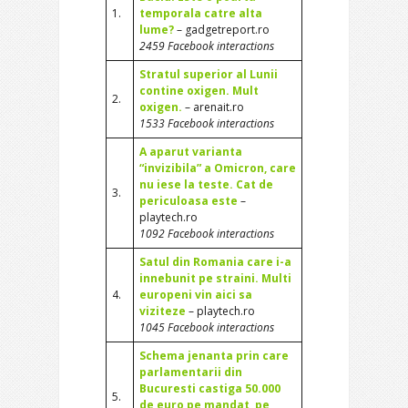
1.
temporala catre alta
lume?
– gadgetreport.ro
2459 Facebook interactions
Stratul superior al Lunii
contine oxigen. Mult
2.
oxigen.
– arenait.ro
1533 Facebook interactions
A aparut varianta
“invizibila” a Omicron, care
nu iese la teste. Cat de
3.
periculoasa este
–
playtech.ro
1092 Facebook interactions
Satul din Romania care i-a
innebunit pe straini. Multi
4.
europeni vin aici sa
viziteze
– playtech.ro
1045 Facebook interactions
Schema jenanta prin care
parlamentarii din
Bucuresti castiga 50.000
5.
de euro pe mandat, pe