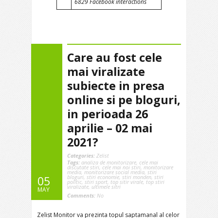
6829 Facebook interactions
Care au fost cele
mai viralizate
subiecte in presa
online si pe bloguri,
in perioada 26
aprilie – 02 mai
2021?
Categories:
Zelist
Tags:
analiza de monitorizare
,
cele mai
discutate stiri
,
cele mai noi stiri
,
monitorizare
media
,
monitorizare social media
,
stiri
bloguri
,
stiri economie
,
stiri monden
,
stiri
05
politic
,
stiri sport
,
top sitir virale
,
top stiri
viralizate
,
ultimele sitri
MAY
Comments:
No
Zelist Monitor va prezinta topul saptamanal al celor