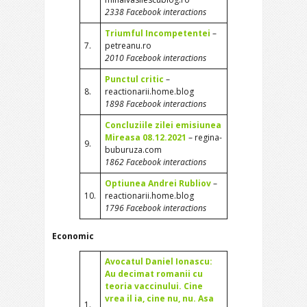
2338 Facebook interactions
Triumful Incompetentei
–
7.
petreanu.ro
2010 Facebook interactions
Punctul critic
–
8.
reactionarii.home.blog
1898 Facebook interactions
Concluziile zilei emisiunea
Mireasa 08.12.2021
– regina-
9.
buburuza.com
1862 Facebook interactions
Optiunea Andrei Rubliov
–
10.
reactionarii.home.blog
1796 Facebook interactions
Economic
Avocatul Daniel Ionascu:
Au decimat romanii cu
teoria vaccinului. Cine
vrea il ia, cine nu, nu. Asa
1.