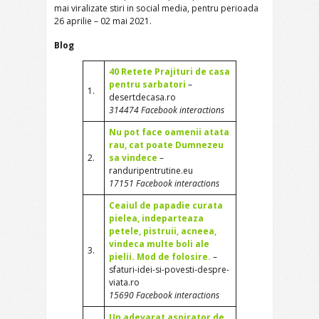
mai viralizate stiri in social media, pentru perioada
26 aprilie – 02 mai 2021.
Blog
40 Retete Prajituri de casa
pentru sarbatori
–
1.
desertdecasa.ro
314474 Facebook interactions
Nu pot face oamenii atata
rau, cat poate Dumnezeu
2.
sa vindece
–
randuripentrutine.eu
17151 Facebook interactions
Ceaiul de papadie curata
pielea, indeparteaza
petele, pistruii, acneea,
vindeca multe boli ale
3.
pielii. Mod de folosire.
–
sfaturi-idei-si-povesti-despre-
viata.ro
15690 Facebook interactions
Un adevarat aspirator de