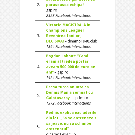
2.
paraseasca echipa!
–
gsp.ro
2328 Facebook interactions
Victorie MAGISTRALA in
Champions League!
3.
Revenirea fanilor,
DECISIVA!
– dinamo1948.club
1864 Facebook interactions
Bogdan Lobont: “Cand
eram al treilea portar
4.
aveam 500.000 de euro pe
an!”
– gsp.ro
1424 Facebook interactions
Presa turca anunta ca
Dennis Man a semnat cu
5.
Galatasaray
– sptfm.ro
1372 Facebook interactions
Rednic explica excluderile
din lot! ,,Sa se antreneze si
sa joace, nu sa schimbe
6.
antrenorul”
–
dinamo1948.club