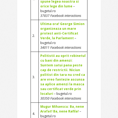
spune legea noastra si
orice lege din lume
–
bugetul.ro
37837 Facebook interactions
Ultima ora! George Simion
organizeaza un mare
protest anti-Certificat
2.
Verde, la Parlament
–
bugetul.ro
34011 Facebook interactions
Politistii au oprit robinetul
cu bani din amenzi:
Suntem satui pana peste
cap de restrictii. Niciun
politist din tara nu cred ca
3.
are vreo fantezie ascunsa
sa aplice amenzi la masca
sau certificat verde prin
localuri
– bugetul.ro
30350 Facebook interactions
Mugur Mihaescu: Ba, nene
Arafat! Ba, nene Rafila!
–
4.
bugetul.ro