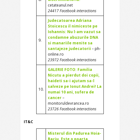
cetateanul.net
24417 Facebook interactions
Judecatoarea Adriana
Stoicescu il nimiceste pe
Iohannis: Nu l-am vazut sa
condamne abuzurile DNA
9.
si manariile menite sa
santajeze judecatorii
– ph-
online.ro
23972 Facebook interactions
GALERIE FOTO: Familia
Nicutu a pierdut doi copii,
haideti sa-i ajutam sa-l
salveze pe Ionut Andrei! La
10.
numai 10 ani, sufera de
cancer
–
monitoruldevrancea.ro
23726 Facebook interactions
IT&C
Misterul din Padurea Hoia-
Baciu. Este o poarta