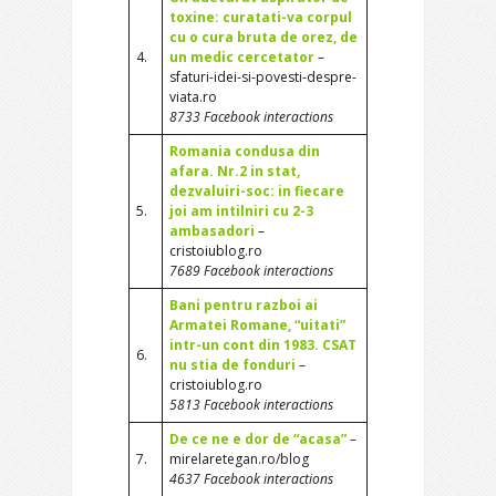
toxine: curatati-va corpul
cu o cura bruta de orez, de
4.
un medic cercetator
–
sfaturi-idei-si-povesti-despre-
viata.ro
8733 Facebook interactions
Romania condusa din
afara. Nr.2 in stat,
dezvaluiri-soc: in fiecare
5.
joi am intilniri cu 2-3
ambasadori
–
cristoiublog.ro
7689 Facebook interactions
Bani pentru razboi ai
Armatei Romane, “uitati”
intr-un cont din 1983. CSAT
6.
nu stia de fonduri
–
cristoiublog.ro
5813 Facebook interactions
De ce ne e dor de “acasa”
–
7.
mirelaretegan.ro/blog
4637 Facebook interactions