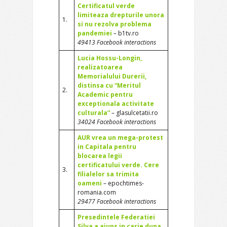
Certificatul verde
limiteaza drepturile unora
1.
si nu rezolva problema
pandemiei
– b1tv.ro
49413 Facebook interactions
Lucia Hossu-Longin,
realizatoarea
Memorialului Durerii,
distinsa cu “Meritul
2.
Academic pentru
exceptionala activitate
culturala”
– glasulcetatii.ro
34024 Facebook interactions
AUR vrea un mega-protest
in Capitala pentru
blocarea legii
certificatului verde. Cere
3.
filialelor sa trimita
oameni
– epochtimes-
romania.com
29477 Facebook interactions
Presedintele Federatiei
Silva a ajuns in carje dupa