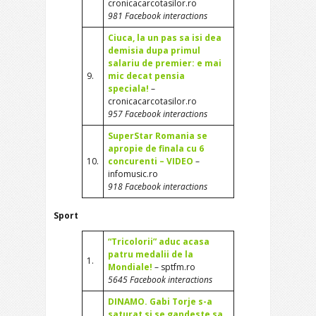
cronicacarcotasilor.ro
981 Facebook interactions
Ciuca, la un pas sa isi dea
demisia dupa primul
salariu de premier: e mai
9.
mic decat pensia
speciala!
–
cronicacarcotasilor.ro
957 Facebook interactions
SuperStar Romania se
apropie de finala cu 6
10.
concurenti – VIDEO
–
infomusic.ro
918 Facebook interactions
Sport
“Tricolorii” aduc acasa
patru medalii de la
1.
Mondiale!
– sptfm.ro
5645 Facebook interactions
DINAMO. Gabi Torje s-a
saturat si se gandeste sa