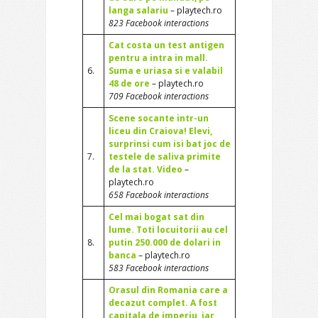
langa salariu
– playtech.ro
823 Facebook interactions
Cat costa un test antigen
pentru a intra in mall.
6.
Suma e uriasa si e valabil
48 de ore
– playtech.ro
709 Facebook interactions
Scene socante intr-un
liceu din Craiova! Elevi,
surprinsi cum isi bat joc de
7.
testele de saliva primite
de la stat. Video
–
playtech.ro
658 Facebook interactions
Cel mai bogat sat din
lume. Toti locuitorii au cel
8.
putin 250.000 de dolari in
banca
– playtech.ro
583 Facebook interactions
Orasul din Romania care a
decazut complet. A fost
capitala de imperiu, iar