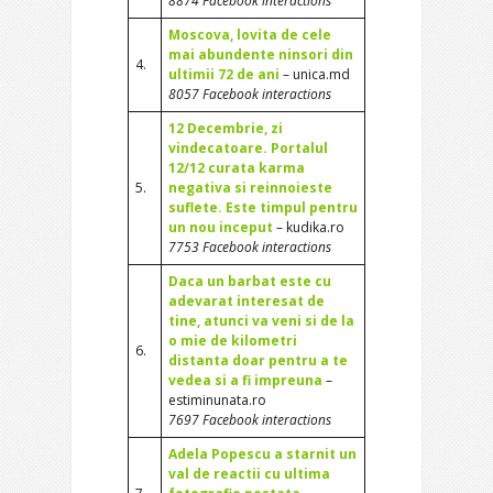
8874 Facebook interactions
Moscova, lovita de cele
mai abundente ninsori din
4.
ultimii 72 de ani
– unica.md
8057 Facebook interactions
12 Decembrie, zi
vindecatoare. Portalul
12/12 curata karma
5.
negativa si reinnoieste
suflete. Este timpul pentru
un nou inceput
– kudika.ro
7753 Facebook interactions
Daca un barbat este cu
adevarat interesat de
tine, atunci va veni si de la
o mie de kilometri
6.
distanta doar pentru a te
vedea si a fi impreuna
–
estiminunata.ro
7697 Facebook interactions
Adela Popescu a starnit un
val de reactii cu ultima