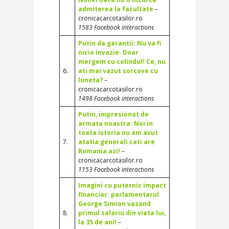
admiterea la facultate
–
cronicacarcotasilor.ro
1583 Facebook interactions
Putin da garantii: Nu va fi
nicio invazie. Doar
mergem cu colindul! Ce, nu
6.
ati mai vazut sorcove cu
luneta?
–
cronicacarcotasilor.ro
1498 Facebook interactions
Putin, impresionat de
armata noastra: Noi in
toata istoria nu am avut
7.
atatia generali cati are
Romania azi!
–
cronicacarcotasilor.ro
1153 Facebook interactions
Imagini cu puternic impact
financiar: parlamentarul
George Simion vazand
8.
primul salariu din viata lui,
la 35 de ani!
–