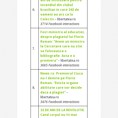
ani de inchisoare pentru
incendiul din clubul
6.
brazilian in care 242 de
oameni au ars ca la
Colectiv
– libertatea.ro
3714 Facebook interactions
Fost ministru al educatiei,
despre plagiatul lui Florin
Roman: “Avem un ministru
la Cercetare care nu stie
7.
sa foloseasca o
bibliografie. Asta e o
premiera”
– libertatea.ro
3665 Facebook interactions
News.ro: Premierul Ciuca
nu-l demite pe Florin
Roman. “Exista organe
8.
abilitate care vor decide
daca a plagiat”
–
libertatea.ro
3476 Facebook interactions
32 DE ANI DE LA REVOLUTIE.
Cand corpul nu iti mai