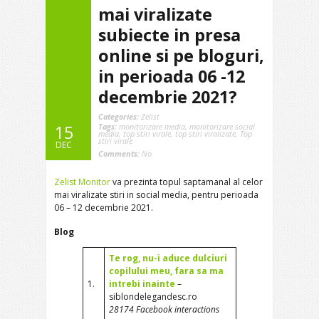
mai viralizate
subiecte in presa
online si pe bloguri,
in perioada 06 -12
decembrie 2021?
Categories:
Zelist
Tags:
monitorizare media
,
monitorizare social
15
media
,
top stiri virale
,
top stiri viralizate
,
​Top
stiri virale
DEC
Comments:
No
Zelist Monitor
va prezinta topul saptamanal al celor
mai viralizate stiri in social media, pentru perioada
06 – 12 decembrie 2021.
Blog
Te rog, nu-i aduce dulciuri
copilului meu, fara sa ma
1.
intrebi inainte
–
siblondelegandesc.ro
28174 Facebook interactions