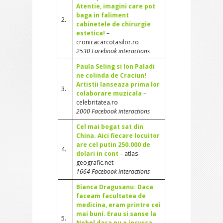
Atentie, imagini care pot
baga in faliment
2.
cabinetele de chirurgie
estetica!
–
cronicacarcotasilor.ro
2530 Facebook interactions
Paula Seling si Ion Paladi
ne colinda de Craciun!
Artistii lanseaza prima lor
3.
colaborare muzicala
–
celebritatea.ro
2000 Facebook interactions
Cel mai bogat sat din
China. Aici fiecare locuitor
are cel putin 250.000 de
4.
dolari in cont
– atlas-
geografic.net
1664 Facebook interactions
Bianca Dragusanu: Daca
faceam facultatea de
medicina, eram printre cei
mai buni. Erau si sanse la
5.
Nobel daca nu o incurca