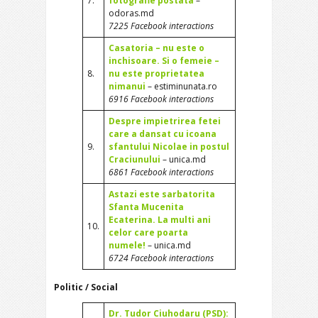
7.
fotografie postata
–
odoras.md
7225 Facebook interactions
Casatoria – nu este o
inchisoare. Si o femeie –
8.
nu este proprietatea
nimanui
– estiminunata.ro
6916 Facebook interactions
Despre impietrirea fetei
care a dansat cu icoana
9.
sfantului Nicolae in postul
Craciunului
– unica.md
6861 Facebook interactions
Astazi este sarbatorita
Sfanta Mucenita
Ecaterina. La multi ani
10.
celor care poarta
numele!
– unica.md
6724 Facebook interactions
Politic / Social
Dr. Tudor Ciuhodaru (PSD):