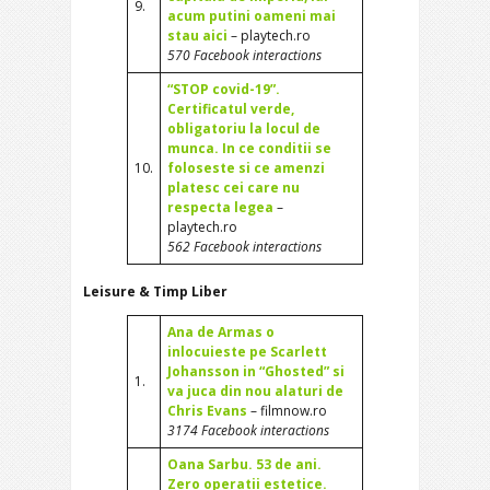
9.
acum putini oameni mai
stau aici
– playtech.ro
570 Facebook interactions
“STOP covid-19”.
Certificatul verde,
obligatoriu la locul de
munca. In ce conditii se
10.
foloseste si ce amenzi
platesc cei care nu
respecta legea
–
playtech.ro
562 Facebook interactions
Leisure & Timp Liber
Ana de Armas o
inlocuieste pe Scarlett
Johansson in “Ghosted” si
1.
va juca din nou alaturi de
Chris Evans
– filmnow.ro
3174 Facebook interactions
Oana Sarbu. 53 de ani.
Zero operatii estetice.