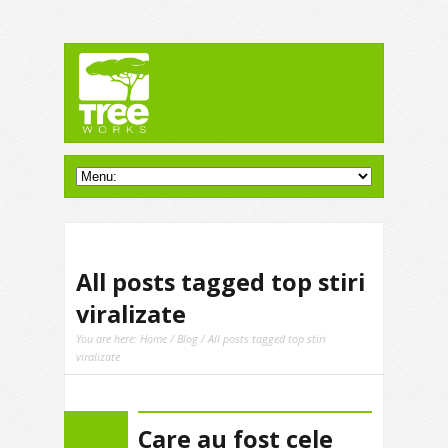
All posts tagged top stiri
viralizate
You are here:
Home
/
Blog
/ All posts tagged top stiri
viralizate
Care au fost cele