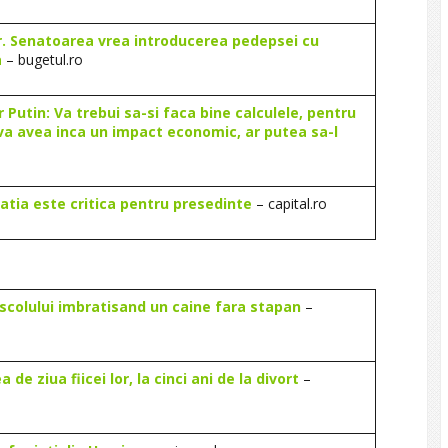
r. Senatoarea vrea introducerea pedepsei cu
a
– bugetul.ro
 Putin: Va trebui sa-si faca bine calculele, pentru
 va avea inca un impact economic, ar putea sa-l
atia este critica pentru presedinte
– capital.ro
viscolului imbratisand un caine fara stapan
–
e ziua fiicei lor, la cinci ani de la divort
–