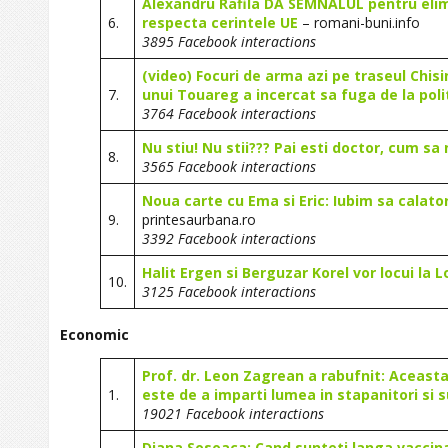
Alexandru Rafila DA SEMNALUL pentru elimi
6.
respecta cerintele UE
– romani-buni.info
3895 Facebook interactions
(video) Focuri de arma azi pe traseul Chisi
7.
unui Touareg a incercat sa fuga de la poli
3764 Facebook interactions
Nu stiu! Nu stii??? Pai esti doctor, cum sa 
8.
3565 Facebook interactions
Noua carte cu Ema si Eric: Iubim sa calat
9.
printesaurbana.ro
3392 Facebook interactions
Halit Ergen si Berguzar Korel vor locui la 
10.
3125 Facebook interactions
Economic
Prof. dr. Leon Zagrean a rabufnit: Aceast
1.
este de a imparti lumea in stapanitori si 
19021 Facebook interactions
Diana Sosoaca: Cand sunteti langa vaccina