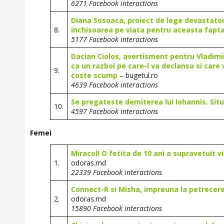
6271 Facebook interactions
Diana Sosoaca, proiect de lege devastato
8.
inchisoarea pe viata pentru aceasta fapt
5177 Facebook interactions
Dacian Ciolos, avertisment pentru Vladimir
ca un razboi pe care-l va declansa si care
9.
coste scump
– bugetul.ro
4639 Facebook interactions
Se pregateste demiterea lui Iohannis. Situ
10.
4597 Facebook interactions
Femei
Miracol! O fetita de 10 ani a supravetuit 
1.
odoras.md
22339 Facebook interactions
Connect-R si Misha, impreuna la petrecerea d
2.
odoras.md
15890 Facebook interactions