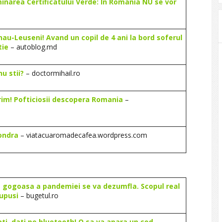
narea Certificatului Verde: In Romania NU se vor
nau-Leuseni! Avand un copil de 4 ani la bord soferul
tie
– autoblog.md
nu stii?
– doctormihail.ro
orim! Pofticiosii descopera Romania
–
Londra
– viatacuaromadecafea.wordpress.com
a gogoasa a pandemiei se va dezumfla. Scopul real
supusi
– bugetul.ro
ti, dati pe bluetooth! O sa va apara un cod
–