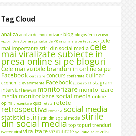
Tag Cloud
analiza
blog
analiza de monitorizare
blogosfera
Cei mai
cele
vizibili Directori ai agentiilor de PR in online si pe Facebook
cele
mai importante stiri din social media
mai viralizate subiecte in
presa online si pe bloguri
Cele mai vizibile branduri in online si pe
Facebook
culinar
concurs
conferinte
cercetare
Facebook
instagram
economic
evenimente
gustos.ro
monitorizare
monitorizare
interviuri
livewall
monitorizare social media
media
online
retete
opinii
quiz
prezentare
reteta
social media
retrospectiva
romania
stirile
stiri
statistici
stiri din social media
din social media
top
topuri
trenduri
viralizare
vizibilitate
zelist
twitter
viral
youtube
zelist