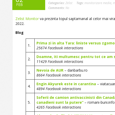
Categories:
Zelist
Tags:
monitorizare media
,
m
FEB
Comments:
No
Zelist Monitor
va prezinta topul saptamanal al celor mai viral
2022.
Blog
Prima zi in alta Tara: liniste versus zgomo
1.
25674 Facebook interactions
Doamne, iti multumesc pentru tot ce am si
2.
11429 Facebook interactions
Nevoia de AUR
– danbarbu.ro
3.
8664 Facebook interactions
Engin Akyurek este in carantina
– viatacu
4.
4894 Facebook interactions
Soferii de camion antivaccinisti din Cana
5.
canadieni sunt la putere”
– romani-buni.info
4265 Facebook interactions