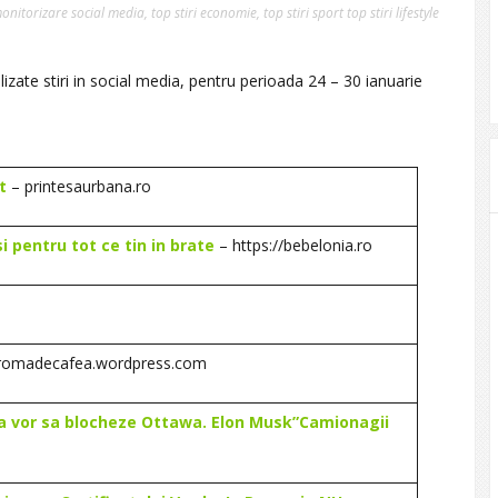
onitorizare social media
,
top stiri economie
,
top stiri sport top stiri lifestyle
izate stiri in social media, pentru perioada 24 – 30 ianuarie
t
– printesaurbana.ro
 pentru tot ce tin in brate
– https://bebelonia.ro
aromadecafea.wordpress.com
da vor sa blocheze Ottawa. Elon Musk”Camionagii