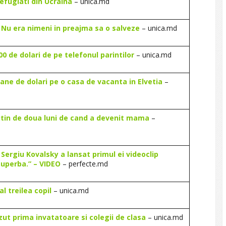
efugiati din Ucraina
– unica.md
. Nu era nimeni in preajma sa o salveze
– unica.md
0 de dolari de pe telefonul parintilor
– unica.md
ioane de dolari pe o casa de vacanta in Elvetia
–
putin de doua luni de cand a devenit mama
–
i Sergiu Kovalsky a lansat primul ei videoclip
superba.” – VIDEO
– perfecte.md
l treilea copil
– unica.md
zut prima invatatoare si colegii de clasa
– unica.md