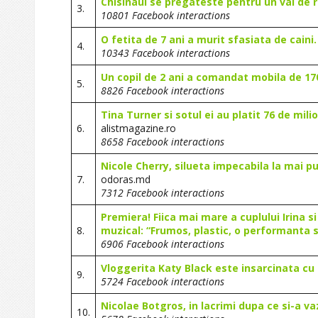
Chisinaul se pregateste pentru un val de r
3.
10801 Facebook interactions
O fetita de 7 ani a murit sfasiata de caini
4.
10343 Facebook interactions
Un copil de 2 ani a comandat mobila de 170
5.
8826 Facebook interactions
Tina Turner si sotul ei au platit 76 de mil
6.
alistmagazine.ro
8658 Facebook interactions
Nicole Cherry, silueta impecabila la mai 
7.
odoras.md
7312 Facebook interactions
Premiera! Fiica mai mare a cuplului Irina s
8.
muzical: “Frumos, plastic, o performanta 
6906 Facebook interactions
Vloggerita Katy Black este insarcinata cu a
9.
5724 Facebook interactions
Nicolae Botgros, in lacrimi dupa ce si-a va
10.