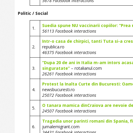
5678 Facebook interactions
Politic / Social
Suedia spune NU vaccinarii copiilor: “Prea 
1.
56113 Facebook interactions
Intr-o casa de chirpici, tanti Tuta si-a cres
2.
republica.ro
46375 Facebook interactions
“Dupa 20 de ani in Italia m-am intors ac
3.
singuratate”
– rotalianul.com
26261 Facebook interactions
Protest la Inalta Curte din Bucuresti: Oame
4.
newsbucuresti.ro
25072 Facebook interactions
O tanara mamica dinCraiova are nevoie de 
5.
24507 Facebook interactions
Tragedia unor parinti romani din Spania, fi
6.
jurnalemigrant.com
24431 Facebook interactions