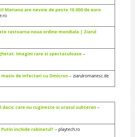
sti! Mariana are nevoie de peste 10.000 de euro
e.ro
ate rastoarna noua ordine mondiala | Ziarul
ghetat. Imagini rare si spectaculoase
–
ui masiv de infectari cu Omicron
– ziarulromanesc.de
l dacic care nu rugineste si orasul subteran
–
 Putin inchide robinetul?
– playtech.ro