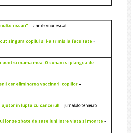
multe riscuri”
– ziarulromanesc.at
cut singura copilul si l-a trimis la facultate
–
asa pentru mama mea. O sunam si plangea de
nii cer eliminarea vaccinarii copiilor
–
ajutor in lupta cu cancerul!
– jurnalulolteniei.ro
ul lor se zbate de sase luni intre viata si moarte
–