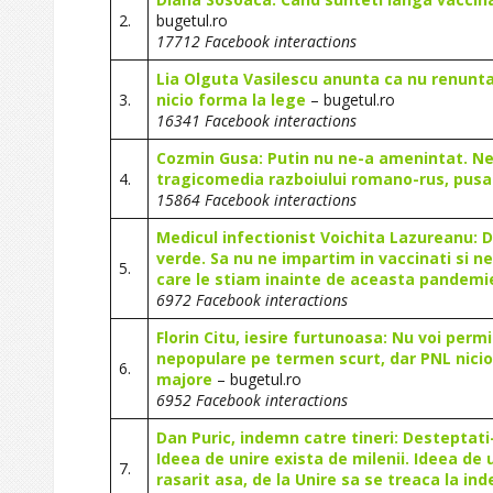
2.
bugetul.ro
17712 Facebook interactions
Lia Olguta Vasilescu anunta ca nu renunta
3.
nicio forma la lege
– bugetul.ro
16341 Facebook interactions
Cozmin Gusa: Putin nu ne-a amenintat. N
4.
tragicomedia razboiului romano-rus, pusa 
15864 Facebook interactions
Medicul infectionist Voichita Lazureanu: Di
verde. Sa nu ne impartim in vaccinati si ne
5.
care le stiam inainte de aceasta pandemi
6972 Facebook interactions
Florin Citu, iesire furtunoasa: Nu voi per
nepopulare pe termen scurt, dar PNL niciod
6.
majore
– bugetul.ro
6952 Facebook interactions
Dan Puric, indemn catre tineri: Desteptati-
Ideea de unire exista de milenii. Ideea de 
7.
rasarit asa, de la Unire sa se treaca la i