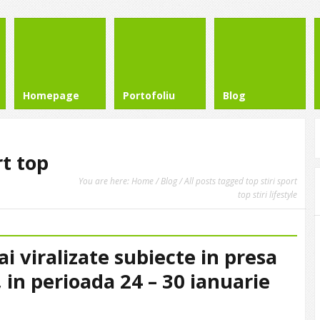
Homepage
Portofoliu
Blog
rt top
You are here:
Home
/
Blog
/ All posts tagged top stiri sport
top stiri lifestyle
i viralizate subiecte in presa
, in perioada 24 – 30 ianuarie