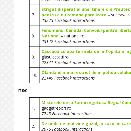
Strigat disperat al unei tinere din Preute
7.
pentru a nu ramane paralizata
– suceavaliv
23275 Facebook interactions
Fenomenul Canada. Convoiul pentru libert
8.
National
– national.ro
23142 Facebook interactions
Cascada cu apa termala de la Toplita a in
9.
glasulcetatii.ro
22341 Facebook interactions
Olanda elimina restrictiile in pofida valul
10.
22149 Facebook interactions
IT&C
Misterele de la Sarmizegetusa Regia! Cuiu
1.
gadgetreport.ro
7745 Facebook interactions
De unde ne mai vine gazul, in cazul in care
2.
2076 Facebook interactions