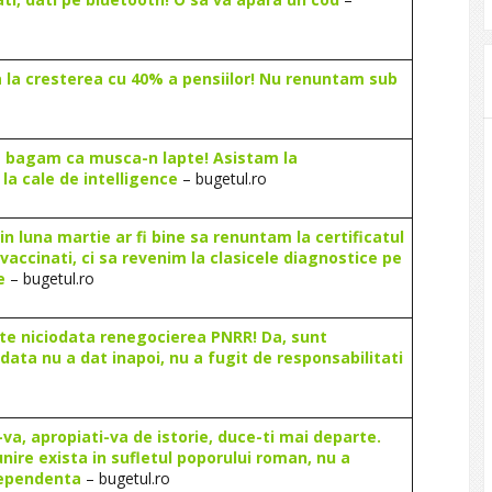
 la cresterea cu 40% a pensiilor! Nu renuntam sub
e bagam ca musca-n lapte! Asistam la
la cale de intelligence
– bugetul.ro
n luna martie ar fi bine sa renuntam la certificatul
vaccinati, ci sa revenim la clasicele diagnostice pe
e
– bugetul.ro
mite niciodata renegocierea PNRR! Da, sunt
ata nu a dat inapoi, nu a fugit de responsabilitati
va, apropiati-va de istorie, duce-ti mai departe.
unire exista in sufletul poporului roman, nu a
ndependenta
– bugetul.ro