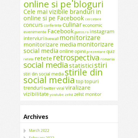
online si pe bloguri
Cele mai vizibile branduri in
online si pe Facebook
cercetare
culinar
concurs
economic
conferinte
Facebook
instagram
evenimente
gustos.ro
monitorizare
interviuri
livewall
monitorizare
monitorizare media
social media
online
opinii
quiz
prezentare
retrospectiva
retete
reteta
romania
social media
stiri
statistici
stirile din
stiri din social media
social media
top
topuri
viralizare
trenduri
twitter
viral
vizibilitate
zelist monitor
youtube
zelist
Archives
March 2022
February 2022