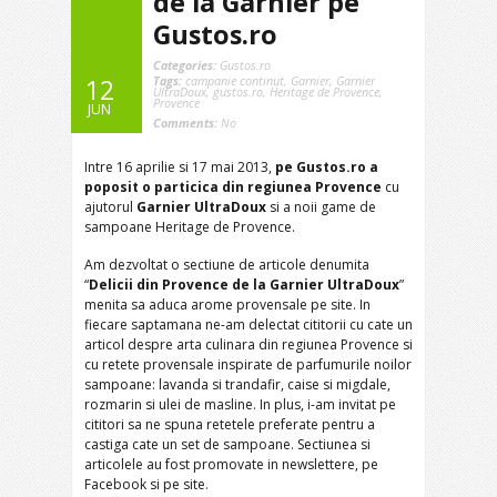
de la Garnier pe
Gustos.ro
Categories:
Gustos.ro
Tags:
campanie continut
,
Garnier
,
Garnier
12
UltraDoux
,
gustos.ro
,
Heritage de Provence
,
Provence
JUN
Comments:
No
Intre 16 aprilie si 17 mai 2013,
pe Gustos.ro a
poposit o particica din
regiunea Provence
cu
ajutorul
Garnier UltraDoux
si a noii game de
sampoane Heritage de Provence.
Am dezvoltat o sectiune de articole denumita
“
Delicii din Provence de la Garnier UltraDoux
”
menita sa aduca arome provensale pe site. In
fiecare saptamana ne-am delectat cititorii cu cate un
articol despre arta culinara din regiunea Provence si
cu retete provensale inspirate de parfumurile noilor
sampoane: lavanda si trandafir, caise si migdale,
rozmarin si ulei de masline. In plus, i-am invitat pe
cititori sa ne spuna retetele preferate pentru a
castiga cate un set de sampoane. Sectiunea si
articolele au fost promovate in newslettere, pe
Facebook si pe site.