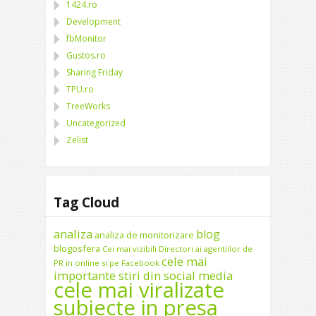
1424.ro
Development
fbMonitor
Gustos.ro
Sharing Friday
TPU.ro
TreeWorks
Uncategorized
Zelist
Tag Cloud
analiza
blog
analiza de monitorizare
blogosfera
Cei mai vizibili Directori ai agentiilor de
cele mai
PR in online si pe Facebook
importante stiri din social media
cele mai viralizate
subiecte in presa