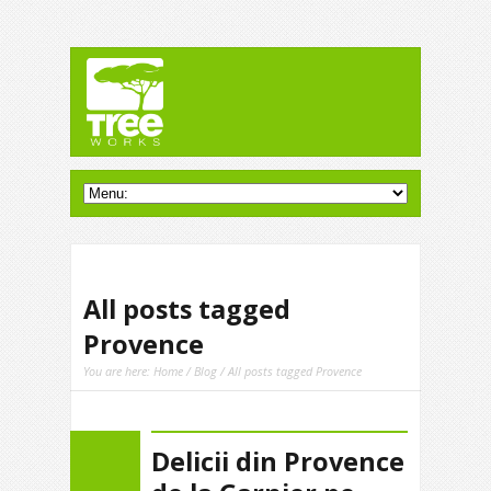
All posts tagged
Provence
You are here:
Home
/
Blog
/ All posts tagged Provence
Delicii din Provence