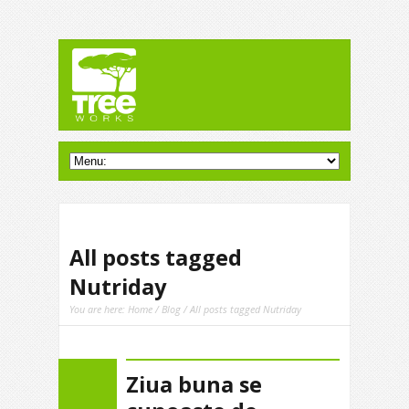
All posts tagged
Nutriday
You are here:
Home
/
Blog
/ All posts tagged Nutriday
Ziua buna se