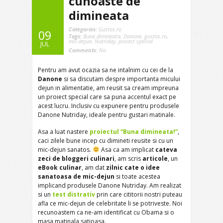
cunoaste de
dimineata
Categories:
Gustos.ro
09
Tags:
Buna dimineata
,
Danone
,
gustos.ro
,
mic-dejun
,
Nutriday
,
proiect special
JUL
Comments:
No
Pentru am avut ocazia sa ne intalnim cu cei de la
Danone
si sa discutam despre importanta micului
dejun in alimentatie, am reusit sa cream impreuna
un proiect special care sa puna accentul exact pe
acest lucru. Inclusiv cu expunere pentru produsele
Danone Nutriday, ideale pentru gustari matinale.
Asa a luat nastere
proiectul “Buna dimineata!”
,
caci zilele bune incep cu dimineti reusite si cu un
mic-dejun sanatos.
Asa ca am implicat
cateva
zeci de bloggeri culinari
, am scris
articole
, un
eBook culinar
, am dat
zilnic cate o idee
sanatoasa de mic-dejun
si toate acestea
implicand produsele Danone Nutriday. Am realizat
si un
test distrativ
prin care cititorii nostri puteau
afla ce mic-dejun de celebritate li se potriveste. Noi
recunoastem ca ne-am identificat cu Obama si o
masa matinala satioasa.