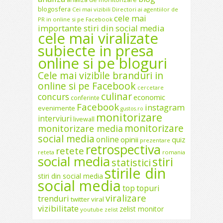
blogosfera
Cei mai vizibili Directori ai agentiilor de
cele mai
PR in online si pe Facebook
importante stiri din social media
cele mai viralizate
subiecte in presa
online si pe bloguri
Cele mai vizibile branduri in
online si pe Facebook
cercetare
culinar
concurs
economic
conferinte
Facebook
instagram
evenimente
gustos.ro
monitorizare
interviuri
livewall
monitorizare
monitorizare media
social media
online
opinii
quiz
prezentare
retrospectiva
retete
reteta
romania
social media
stiri
statistici
stirile din
stiri din social media
social media
top
topuri
viralizare
trenduri
twitter
viral
vizibilitate
zelist monitor
youtube
zelist