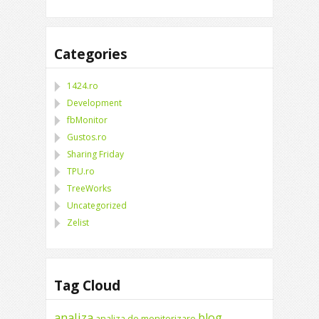
Categories
1424.ro
Development
fbMonitor
Gustos.ro
Sharing Friday
TPU.ro
TreeWorks
Uncategorized
Zelist
Tag Cloud
analiza
blog
analiza de monitorizare