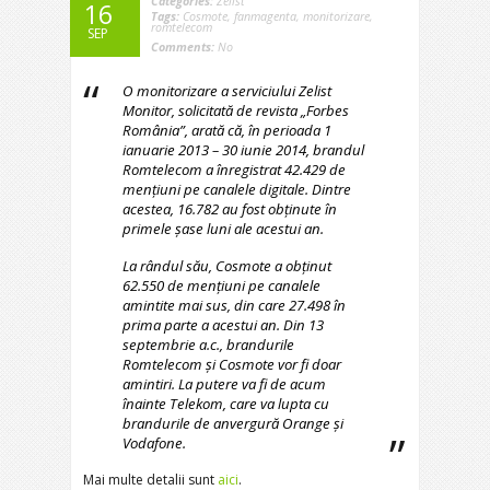
Categories:
Zelist
16
Tags:
Cosmote
,
fanmagenta
,
monitorizare
,
romtelecom
SEP
Comments:
No
O monitorizare a serviciului Zelist
Monitor, solicitată de revista „Forbes
România”, arată că, în perioada 1
ianuarie 2013 – 30 iunie 2014, brandul
Romtelecom a înregistrat 42.429 de
mențiuni pe canalele digitale. Dintre
acestea, 16.782 au fost obținute în
primele șase luni ale acestui an.
La rândul său, Cosmote a obținut
62.550 de mențiuni pe canalele
amintite mai sus, din care 27.498 în
prima parte a acestui an. Din 13
septembrie a.c., brandurile
Romtelecom și Cosmote vor fi doar
amintiri. La putere va fi de acum
înainte Telekom, care va lupta cu
brandurile de anvergură Orange și
Vodafone.
Mai multe detalii sunt
aici
.