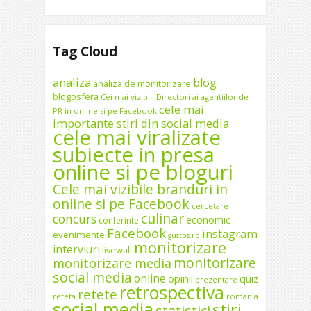
Tag Cloud
analiza
blog
analiza de monitorizare
blogosfera
Cei mai vizibili Directori ai agentiilor de
cele mai
PR in online si pe Facebook
importante stiri din social media
cele mai viralizate
subiecte in presa
online si pe bloguri
Cele mai vizibile branduri in
online si pe Facebook
cercetare
culinar
concurs
economic
conferinte
Facebook
instagram
evenimente
gustos.ro
monitorizare
interviuri
livewall
monitorizare
monitorizare media
social media
online
opinii
quiz
prezentare
retrospectiva
retete
reteta
romania
social media
stiri
statistici