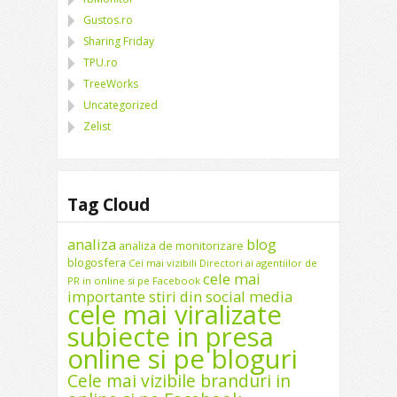
Gustos.ro
Sharing Friday
TPU.ro
TreeWorks
Uncategorized
Zelist
Tag Cloud
analiza
blog
analiza de monitorizare
blogosfera
Cei mai vizibili Directori ai agentiilor de
cele mai
PR in online si pe Facebook
importante stiri din social media
cele mai viralizate
subiecte in presa
online si pe bloguri
Cele mai vizibile branduri in