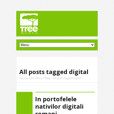
All posts tagged digital
You are here:
Home
/
Blog
/ All posts tagged digital
In portofelele
nativilor digitali
romani