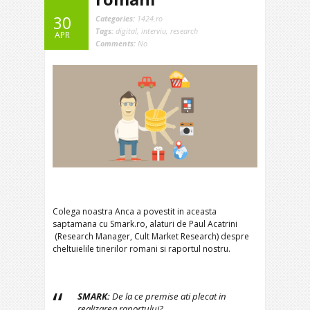
30
Categories:
1424.ro
Tags:
digital
,
interviu
,
research
APR
Comments:
No
Colega noastra Anca a povestit in aceasta
saptamana cu Smark.ro, alaturi de Paul Acatrini
(Research Manager, Cult Market Research) despre
cheltuielile tinerilor romani si raportul nostru.
SMARK:
De la ce premise ati plecat in
realizarea raportului?