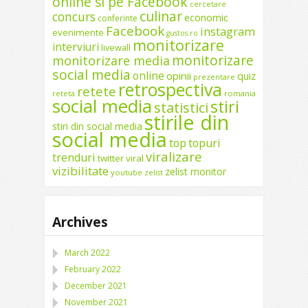
online si pe Facebook
cercetare
culinar
concurs
economic
conferinte
Facebook
instagram
evenimente
gustos.ro
monitorizare
interviuri
livewall
monitorizare
monitorizare media
social media
online
opinii
quiz
prezentare
retrospectiva
retete
reteta
romania
social media
stiri
statistici
stirile din
stiri din social media
social media
top
topuri
viralizare
trenduri
twitter
viral
vizibilitate
zelist monitor
youtube
zelist
Archives
March 2022
February 2022
December 2021
November 2021