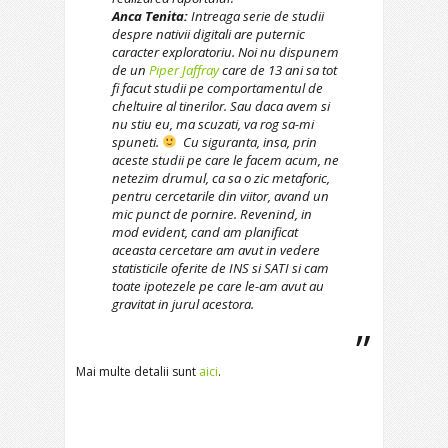
Anca Tenita:
Intreaga serie de studii
despre nativii digitali are puternic
caracter exploratoriu. Noi nu dispunem
de un
Piper Jaffray
care de 13 ani sa tot
fi facut studii pe comportamentul de
cheltuire al tinerilor. Sau daca avem si
nu stiu eu, ma scuzati, va rog sa-mi
spuneti.
Cu siguranta, insa, prin
aceste studii pe care le facem acum, ne
netezim drumul, ca sa o zic metaforic,
pentru cercetarile din viitor, avand un
mic punct de pornire. Revenind, in
mod evident, cand am planificat
aceasta cercetare am avut in vedere
statisticile oferite de INS si SATI si cam
toate ipotezele pe care le-am avut au
gravitat in jurul acestora.
Mai multe detalii sunt
aici
.