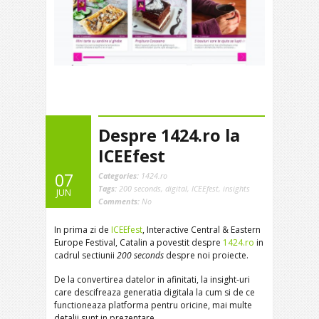
Despre 1424.ro la
ICEEfest
07
Categories:
1424.ro
Tags:
200 seconds
,
digital
,
ICEEfest
,
insights
JUN
Comments:
No
In prima zi de
ICEEfest
, Interactive Central & Eastern
Europe Festival, Catalin a povestit despre
1424.ro
in
cadrul sectiunii
200 seconds
despre noi proiecte.
De la convertirea datelor in afinitati, la insight-uri
care descifreaza generatia digitala la cum si de ce
functioneaza platforma pentru oricine, mai multe
detalii sunt in prezentare.