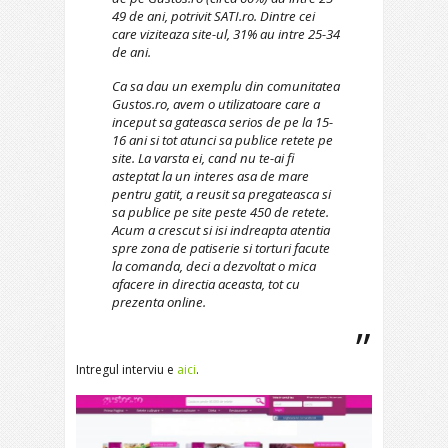
49 de ani, potrivit SATI.ro. Dintre cei
care viziteaza site-ul, 31% au intre 25-34
de ani.
Ca sa dau un exemplu din comunitatea
Gustos.ro, avem o utilizatoare care a
inceput sa gateasca serios de pe la 15-
16 ani si tot atunci sa publice retete pe
site. La varsta ei, cand nu te-ai fi
asteptat la un interes asa de mare
pentru gatit, a reusit sa pregateasca si
sa publice pe site peste 450 de retete.
Acum a crescut si isi indreapta atentia
spre zona de patiserie si torturi facute
la comanda, deci a dezvoltat o mica
afacere in directia aceasta, tot cu
prezenta online.
Intregul interviu e
aici
.