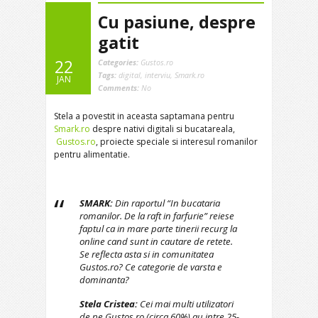
Cu pasiune, despre
gatit
22
Categories:
Gustos.ro
Tags:
digital
,
interviu
,
Smark.ro
JAN
Comments:
No
Stela a povestit in aceasta saptamana pentru
Smark.ro
despre nativi digitali si bucatareala,
Gustos.ro
, proiecte speciale si interesul romanilor
pentru alimentatie.
SMARK:
Din raportul “In bucataria
romanilor. De la raft in farfurie” reiese
faptul ca in mare parte tinerii recurg la
online cand sunt in cautare de retete.
Se reflecta asta si in comunitatea
Gustos.ro? Ce categorie de varsta e
dominanta?
Stela Cristea:
Cei mai multi utilizatori
de pe Gustos.ro (circa 60%) au intre 25-