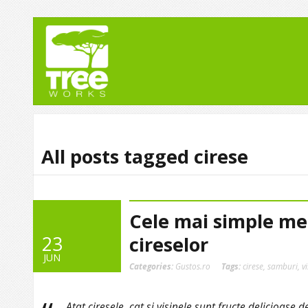
All posts tagged cirese
Cele mai simple me
23
cireselor
JUN
Categories:
Gustos.ro
Tags:
cirese
,
samburi
,
v
Atat ciresele, cat si visinele sunt fructe delicioase 