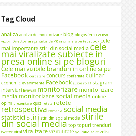
Tag Cloud
analiza
blog
analiza de monitorizare
blogosfera
Cei mai
cele
vizibili Directori ai agentiilor de PR in online si pe Facebook
cele
mai importante stiri din social media
mai viralizate subiecte in
presa online si pe bloguri
Cele mai vizibile branduri in online si pe
Facebook
culinar
concurs
conferinte
cercetare
Facebook
instagram
economic
evenimente
gustos.ro
monitorizare
monitorizare
interviuri
livewall
monitorizare social media
media
online
retete
opinii
quiz
prezentare
reteta
social media
retrospectiva
romania
stirile
stiri
statistici
stiri din social media
din social media
top
topuri
trenduri
viralizare
vizibilitate
zelist
twitter
viral
youtube
zelist