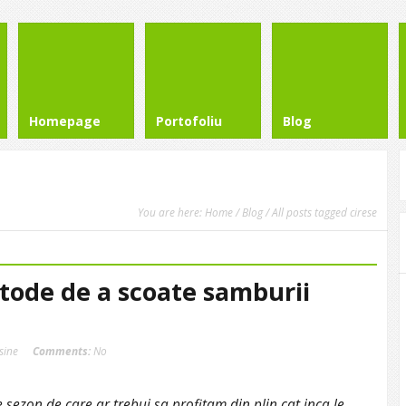
Homepage
Portofoliu
Blog
You are here:
Home
/
Blog
/ All posts tagged cirese
tode de a scoate samburii
isine
Comments:
No
de sezon de care ar trebui sa profitam din plin cat inca le