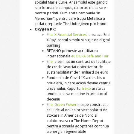
spitalul Marie Curie. Ansamblul este gandit
sub forma de campus, cu locuri de cazare
pentru parinti. Cum arata campania “In
Memoriam”, pentru care trupa Metallica a
cedat drepturile The Unforgiven pro bono
Oxygen PR:
Enel X Financial Services
lanseaza Enel
X Pay, contul simplu si sigur de digital
banking
BETANO primeste acreditarea
internationala
eCOGRA Safe and Fair
Enel
a semnat un contract de facilitate
de credit “asociat obiectivelor de
sustenabilitate” de 1 miliard de euro
Pandemia de Covid-19 a deschis o
noua era, in care acasa devine centrul
universului. Raportul
Beko
arata ca
tendinta se va mentine in urmatorul
deceniu
Enel Green Power
incepe constructia
celui de-al doilea proiect solar si de
stocare in America de Nord si
colaboreaza cu The Home Depot
pentru a stimula adoptarea continua
a energiei regenerabile