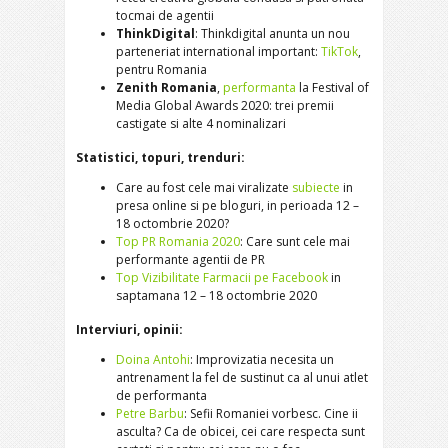
tocmai de agentii
ThinkDigital
: Thinkdigital anunta un nou
parteneriat international important:
TikTok
,
pentru Romania
Zenith Romania
,
performanta
la Festival of
Media Global Awards 2020: trei premii
castigate si alte 4 nominalizari
Statistici, topuri, trenduri:
Care au fost cele mai viralizate
subiecte
in
presa online si pe bloguri, in perioada 12 –
18 octombrie 2020?
Top PR Romania 2020
: Care sunt cele mai
performante agentii de PR
Top Vizibilitate Farmacii pe Facebook
in
saptamana 12 – 18 octombrie 2020
Interviuri, opinii:
Doina Antohi
: Improvizatia necesita un
antrenament la fel de sustinut ca al unui atlet
de performanta
Petre Barbu
: Sefii Romaniei vorbesc. Cine ii
asculta? Ca de obicei, cei care respecta sunt