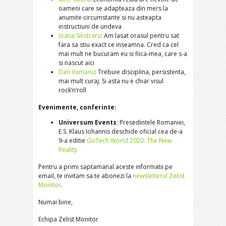
oameni care se adapteaza din mers la
anumite circumstante si nu asteapta
instructiuni de undeva
Ioana Silistraru
: Am lasat orasul pentru sat
fara sa stiu exact ce inseamna. Cred ca cel
mai mult ne bucuram eu si fiica-mea, care s-a
si nascut aici
Dan Vamanu
: Trebuie disciplina, persistenta,
mai mult curaj. Si asta nu e chiar visul
rock’n’roll
Evenimente, conferinte:
Universum Events
: Presedintele Romaniei,
E.S. Klaus Iohannis deschide oficial cea de-a
9-a editie
GoTech World 2020: The New
Reality
Pentru a primi saptamanal aceste informatii pe
email, te invitam sa te abonezi la
newsletterul Zelist
Monitor
.
Numai bine,
Echipa Zelist Monitor