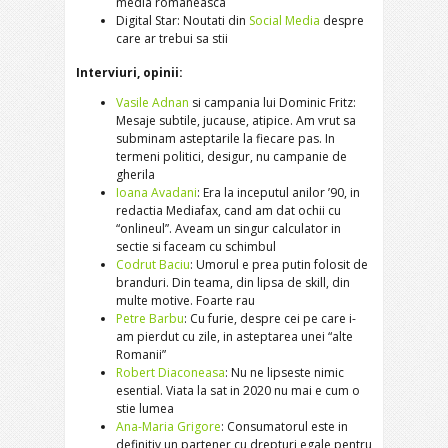
media romaneasca
Digital Star: Noutati din
Social Media
despre
care ar trebui sa stii
Interviuri, opinii:
Vasile Adnan
si campania lui Dominic Fritz:
Mesaje subtile, jucause, atipice. Am vrut sa
subminam asteptarile la fiecare pas. In
termeni politici, desigur, nu campanie de
gherila
Ioana Avadani
: Era la inceputul anilor ’90, in
redactia Mediafax, cand am dat ochii cu
“onlineul”. Aveam un singur calculator in
sectie si faceam cu schimbul
Codrut Baciu
: Umorul e prea putin folosit de
branduri. Din teama, din lipsa de skill, din
multe motive. Foarte rau
Petre Barbu
: Cu furie, despre cei pe care i-
am pierdut cu zile, in asteptarea unei “alte
Romanii”
Robert Diaconeasa
: Nu ne lipseste nimic
esential. Viata la sat in 2020 nu mai e cum o
stie lumea
Ana-Maria Grigore
: Consumatorul este in
definitiv un partener cu drepturi egale pentru