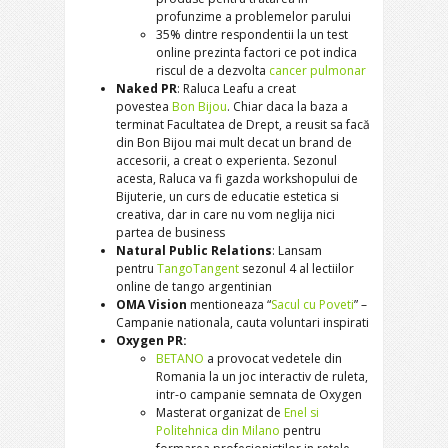
profunzime a problemelor parului
35% dintre respondentii la un test
online prezinta factori ce pot indica
riscul de a dezvolta
cancer pulmonar
Naked PR
: Raluca Leafu a creat
povestea
Bon Bijou
. Chiar daca la baza a
terminat Facultatea de Drept, a reusit sa facă
din Bon Bijou mai mult decat un brand de
accesorii, a creat o experienta. Sezonul
acesta, Raluca va fi gazda workshopului de
Bijuterie, un curs de educatie estetica si
creativa, dar in care nu vom neglija nici
partea de business
Natural Public Relations
: Lansam
pentru
TangoTangent
sezonul 4 al lectiilor
online de tango argentinian
OMA Vision
mentioneaza “
Sacul cu Poveti
” –
Campanie nationala, cauta voluntari inspirati
Oxygen PR:
BETANO
a provocat vedetele din
Romania la un joc interactiv de ruleta,
intr-o campanie semnata de Oxygen
Masterat organizat de
Enel si
Politehnica din Milano
pentru