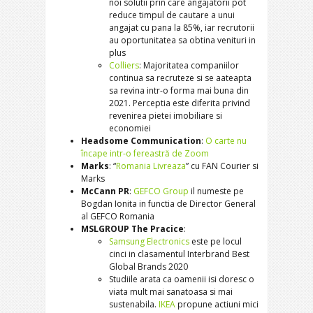
noi solutii prin care angajatorii pot
reduce timpul de cautare a unui
angajat cu pana la 85%, iar recrutorii
au oportunitatea sa obtina venituri in
plus
Colliers
: Majoritatea companiilor
continua sa recruteze si se aateapta
sa revina intr-o forma mai buna din
2021. Perceptia este diferita privind
revenirea pietei imobiliare si
economiei
Headsome Communication
:
O carte nu
încape intr-o fereastră de Zoom
Marks
: “
Romania Livreaza
” cu FAN Courier si
Marks
McCann PR
:
GEFCO Group
il numeste pe
Bogdan Ionita in functia de Director General
al GEFCO Romania
MSLGROUP The Pracice
:
Samsung Electronics
este pe locul
cinci in clasamentul Interbrand Best
Global Brands 2020
Studiile arata ca oamenii isi doresc o
viata mult mai sanatoasa si mai
sustenabila.
IKEA
propune actiuni mici