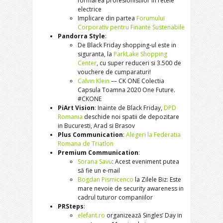
formarea profesionistilor in retele
electrice
Implicare din partea
Forumului
Corporativ pentru Finante Sustenabile
Pandorra Style
:
De Black Friday shopping-ul este in
siguranta, la
ParkLake Shopping
Center
, cu super reduceri si 3.500 de
vouchere de cumparaturi!
Calvin Klein
–– CK ONE Colectia
Capsula Toamna 2020 One Future.
#CKONE
PiArt Vision
: Inainte de Black Friday,
DPD
Romania
deschide noi spatii de depozitare
in Bucuresti, Arad si Brasov
Plus Communication
:
Alegeri la Federatia
Romana de Triatlon
Premium Communication
:
Sorana Savu
: Acest eveniment putea
să fie un e-mail
Bogdan Pismicenco
la Zilele Biz: Este
mare nevoie de security awareness in
cadrul tuturor companiilor
PRSteps
:
elefant.ro
organizează Singles’ Day in