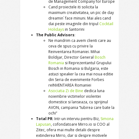
de Management Company for Europe
Cand proiectele iti solicita la
maximum creativitatea, un pic de day
dreamin` face minuni. Mai ales cand
dai peste imaginile din tripul
Cocktail
Holidays
in Santorini
The Public Advisors
:
Ne mandrim ca avem clienti care au
ceva de spus cu privire la
Reinventarea Romaniei. Mihai
Boldijar, Director General
Bosch
Romania
si Reprezentantul Grupului
Bosch in Romania si Bulgaria, este
astazi speaker la cea mai noua editie
din Seria de evenimente Forbes
reINVENTAREA Romaniei
Asociatia Zi de Bine
dedica luna
noiembrie victimelor violentei
domestice si lanseaza, cu sprijinul
AVON, campania “Iubirea care bate la
ochi”
Total PR
: Intr-un interviu pentru Biz,
Simona
Lapusan
, cofondatoare Mirro.io si COO al
Zitec, ofera mai multe detalii despre
extinderea Mirro, dar si despre motivele