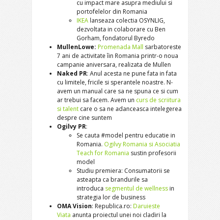
cu impact mare asupra mediului si
portofelelor din Romania
IKEA
lanseaza colectia OSYNLIG,
dezvoltata in colaborare cu Ben
Gorham, fondatorul Byredo
MullenLowe:
Promenada Mall
sarbatoreste
7 ani de activitate îin Romania printr-o noua
campanie aniversara, realizata de Mullen
Naked PR
: Anul acesta ne pune fata in fata
cu limitele, fricile si sperantele noastre. N-
avem un manual care sa ne spuna ce si cum
ar trebui sa facem. Avem un
curs de scriitura
si talent
care o sa ne adanceasca intelegerea
despre cine suntem
Ogilvy PR
:
Se cauta #model pentru educatie in
Romania.
Ogilvy Romania si Asociatia
Teach for Romania
sustin profesorii
model
Studiu premiera: Consumatorii se
asteapta ca brandurile sa
introduca
segmentul de wellness
in
strategia lor de business
OMA Vision
: Republica.ro:
Daruieste
Viata
anunta proiectul unei noi cladiri la