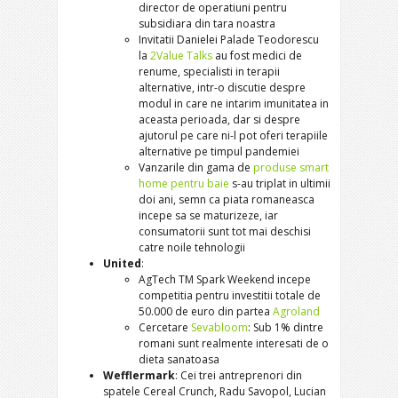
director de operatiuni pentru
subsidiara din tara noastra
Invitatii Danielei Palade Teodorescu
la
2Value Talks
au fost medici de
renume, specialisti in terapii
alternative, intr-o discutie despre
modul in care ne intarim imunitatea in
aceasta perioada, dar si despre
ajutorul pe care ni-l pot oferi terapiile
alternative pe timpul pandemiei
Vanzarile din gama de
produse smart
home pentru baie
s-au triplat in ultimii
doi ani, semn ca piata romaneasca
incepe sa se maturizeze, iar
consumatorii sunt tot mai deschisi
catre noile tehnologii
United
:
AgTech TM Spark Weekend incepe
competitia pentru investitii totale de
50.000 de euro din partea
Agroland
Cercetare
Sevabloom
: Sub 1% dintre
romani sunt realmente interesati de o
dieta sanatoasa
Wefflermark
: Cei trei antreprenori din
spatele Cereal Crunch, Radu Savopol, Lucian