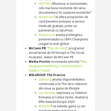
HISTORY
difuzeaza, in exclusivitate,
cele mai bune momente din seria
documentara “In cautarea monstrilor”
Mastercard
le ofera posesorilor de
card beneficii exclusive si servicii
medicale gratuite, printr-un
parteneriat cu SanoPass
Mastercard
anunta prelungirea
parteneriatului cu UEFA Champions
League la nivel global
McCann PR
: “
Plan de Viata
“, programul
social lansat de AFI Europe si The Social
Incubator, alaturi de McCann PR
Media Pozitiv
recomanda articolul “
Why
Integrated Marketing Communications
Matters Today
“
MSLGROUP The Pracice
:
Samsung
anunta disponibilitatea
comerciala a lui The Sero, televizor
din noua sa gama de lifestyle
Leo Burnett
, impreuna cu Telekom
Romania si Curtea Veche, finalisti la
Effie Awards Europe 2020
REVALID®
isi extinde gama cu noi
produse pentru tratarea in