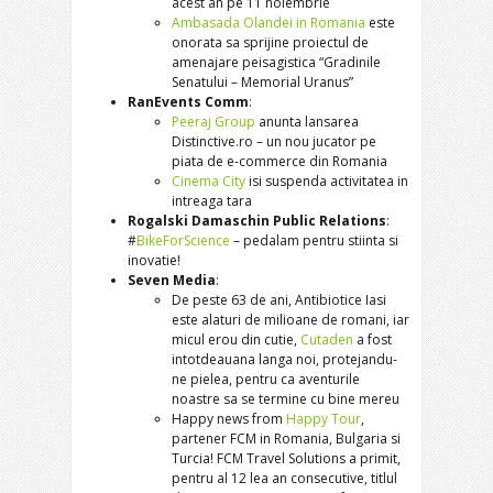
acest an pe 11 noiembrie
Ambasada Olandei in Romania
este
onorata sa sprijine proiectul de
amenajare peisagistica “Gradinile
Senatului – Memorial Uranus”
RanEvents Comm
:
Peeraj Group
anunta lansarea
Distinctive.ro – un nou jucator pe
piata de e-commerce din Romania
Cinema City
isi suspenda activitatea in
intreaga tara
Rogalski Damaschin Public Relations
:
#
BikeForScience
– pedalam pentru stiinta si
inovatie!
Seven Media
:
De peste 63 de ani, Antibiotice Iasi
este alaturi de milioane de romani, iar
micul erou din cutie,
Cutaden
a fost
intotdeauana langa noi, protejandu-
ne pielea, pentru ca aventurile
noastre sa se termine cu bine mereu
Happy news from
Happy Tour
,
partener FCM in Romania, Bulgaria si
Turcia! FCM Travel Solutions a primit,
pentru al 12 lea an consecutive, titlul