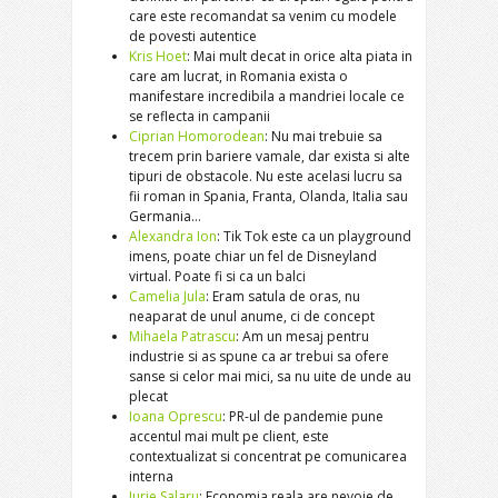
care este recomandat sa venim cu modele
de povesti autentice
Kris Hoet
: Mai mult decat in orice alta piata in
care am lucrat, in Romania exista o
manifestare incredibila a mandriei locale ce
se reflecta in campanii
Ciprian Homorodean
: Nu mai trebuie sa
trecem prin bariere vamale, dar exista si alte
tipuri de obstacole. Nu este acelasi lucru sa
fii roman in Spania, Franta, Olanda, Italia sau
Germania…
Alexandra Ion
: Tik Tok este ca un playground
imens, poate chiar un fel de Disneyland
virtual. Poate fi si ca un balci
Camelia Jula
: Eram satula de oras, nu
neaparat de unul anume, ci de concept
Mihaela Patrascu
: Am un mesaj pentru
industrie si as spune ca ar trebui sa ofere
sanse si celor mai mici, sa nu uite de unde au
plecat
Ioana Oprescu
: PR-ul de pandemie pune
accentul mai mult pe client, este
contextualizat si concentrat pe comunicarea
interna
Iurie Salaru
: Economia reala are nevoie de