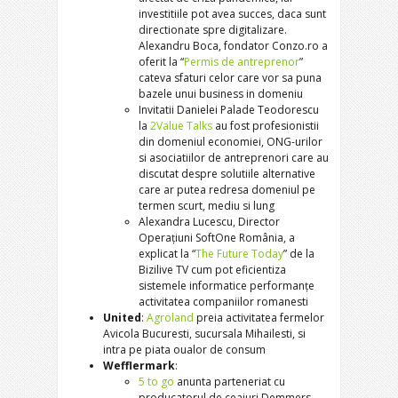
investitiile pot avea succes, daca sunt
directionate spre digitalizare.
Alexandru Boca, fondator Conzo.ro a
oferit la “
Permis de antreprenor
”
cateva sfaturi celor care vor sa puna
bazele unui business in domeniu
Invitatii Danielei Palade Teodorescu
la
2Value Talks
au fost profesionistii
din domeniul economiei, ONG-urilor
si asociatiilor de antreprenori care au
discutat despre solutiile alternative
care ar putea redresa domeniul pe
termen scurt, mediu si lung
Alexandra Lucescu, Director
Operațiuni SoftOne România, a
explicat la “
The Future Today
” de la
Bizilive TV cum pot eficientiza
sistemele informatice performanțe
activitatea companiilor romanesti
United
:
Agroland
preia activitatea fermelor
Avicola Bucuresti, sucursala Mihailesti, si
intra pe piata oualor de consum
Wefflermark
:
5 to go
anunta parteneriat cu
producatorul de ceaiuri Demmers