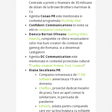
Centrade a primit o finantare de 30 milioane
de dolari de la Brown Brothers Harriman &
Co
Agentia
Conan PR
este mentionata in
contextul programului
Alcohelp Aliat
Confident.Communications
te invita sa
intri in
campania Connections
Daescu Bortun Olteanu
:
Gaming Video
Awards
, competitie ce ofera recunoastere
celor mai buni creatori de continut de
gaming din Romania, si-a desemnat
castigatorii
Agentia
DC Communication
este
mentionata in contextul proiectului cultural
“
Traditii creative. Pretext. Text. Content
“
Diana Seceleanu PR
:
Compania romaneasca de
IT EXE
Software
aniverseaza 19 ani in
domeniu
ChefBox
, proiectul dedicat meselor
de pranz, face un apel comun la
solidarizare, in perioada de
pandemie
EsFields
, solutia pentru companiile
care vor sa tina legatura cu echipele