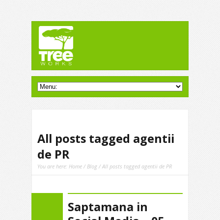
All posts tagged agentii
de PR
You are here:
Home
/
Blog
/ All posts tagged agentii de PR
Saptamana in