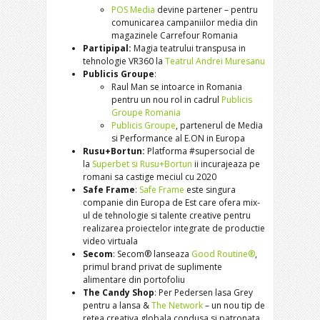
POS Media
devine partener – pentru
comunicarea campaniilor media din
magazinele Carrefour Romania
Partipipal:
Magia teatrului transpusa in
tehnologie VR360 la
Teatrul Andrei Muresanu
Publicis Groupe
:
Raul Man se intoarce in Romania
pentru un nou rol in cadrul
Publicis
Groupe Romania
Publicis Groupe
, partenerul de Media
si Performance al E.ON in Europa
Rusu+Bortun:
Platforma #supersocial de
la
Superbet si Rusu+Bortun
ii incurajeaza pe
romani sa castige meciul cu 2020
Safe Frame
:
Safe Frame
este singura
companie din Europa de Est care ofera mix-
ul de tehnologie si talente creative pentru
realizarea proiectelor integrate de productie
video virtuala
Secom
: Secom® lanseaza
Good Routine®
,
primul brand privat de suplimente
alimentare din portofoliu
The Candy Shop
: Per Pedersen lasa Grey
pentru a lansa &
The Network
– un nou tip de
retea creativa globala condusa si patronata