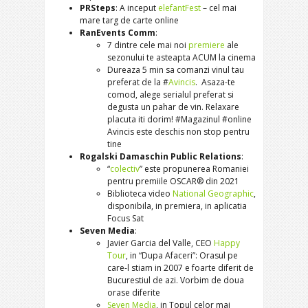
PRSteps
: A inceput
elefantFest
– cel mai
mare targ de carte online
RanEvents Comm
:
7 dintre cele mai noi
premiere
ale
sezonului te asteapta ACUM la cinema
Dureaza 5 min sa comanzi vinul tau
preferat de la #
Avincis
. Asaza-te
comod, alege serialul preferat si
degusta un pahar de vin. Relaxare
placuta iti dorim! #Magazinul #online
Avincis este deschis non stop pentru
tine
Rogalski Damaschin Public Relations
:
“
colectiv
” este propunerea Romaniei
pentru premiile OSCAR® din 2021
Biblioteca video
National Geographic
,
disponibila, in premiera, in aplicatia
Focus Sat
Seven Media
:
Javier Garcia del Valle, CEO
Happy
Tour
, in “Dupa Afaceri”: Orasul pe
care-l stiam in 2007 e foarte diferit de
Bucurestiul de azi. Vorbim de doua
orase diferite
Seven Media
, in Topul celor mai