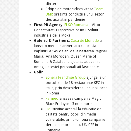
din teren
Echipa de motociclism viteza
Team
BMR
prezinta concluziile unui sezon
desfasurat in pandemie
First PR Agency
:
ELKO Romania
– Viitorul
Conectivitatii Dispozitivelor IIoT. Solutii
industriale de la Moxa
Galeriu & Partners
:
Casa de Monede
a
lansat o medalie aniversara cu ocazia
implinirii a 145 de ani de la nasterea Reginei
Maria. Ana Morodan, Queen Marie of
Romania & Zaiafet ne ajuta sa aducem un
omagiu acestei personalitati fascinante
Golin
:
Sphera Franchise Group
ajunge la un
portofoliu de 18 restaurante KFC in
Italia, prin deschiderea unei noi locatii
in Roma
Farmec
lanseaza campania Magic
Black Friday in 13 noiembrie
Lidl
sustine accesul la educatie de
calitate pentru copiii din medii
vulnerabile, printr-o noua campanie
derulata impreuna cu UNICEF in
Romania