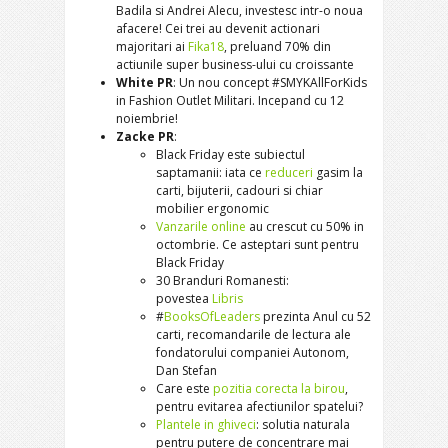
Badila si Andrei Alecu, investesc intr-o noua
afacere! Cei trei au devenit actionari
majoritari ai
Fika18
, preluand 70% din
actiunile super business-ului cu croissante
White PR
: Un nou concept #SMYKAllForKids
in Fashion Outlet Militari. Incepand cu 12
noiembrie!
Zacke PR
:
Black Friday este subiectul
saptamanii: iata ce
reduceri
gasim la
carti, bijuterii, cadouri si chiar
mobilier ergonomic
Vanzarile online
au crescut cu 50% in
octombrie. Ce asteptari sunt pentru
Black Friday
30 Branduri Romanesti:
povestea
Libris
#
BooksOfLeaders
prezinta Anul cu 52
carti, recomandarile de lectura ale
fondatorului companiei Autonom,
Dan Stefan
Care este
pozitia corecta la birou
,
pentru evitarea afectiunilor spatelui?
Plantele in ghiveci
: solutia naturala
pentru putere de concentrare mai