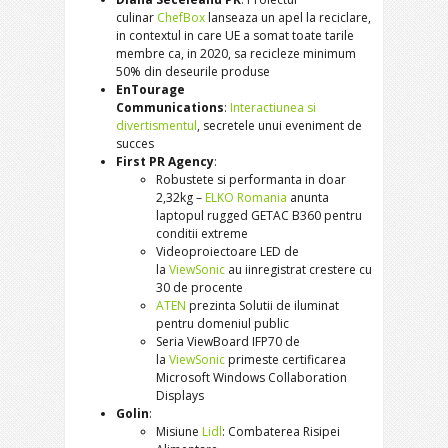
culinar
ChefBox
lanseaza un apel la reciclare,
in contextul in care UE a somat toate tarile
membre ca, in 2020, sa recicleze minimum
50% din deseurile produse
EnTourage
Communications
:
Interactiunea si
divertismentul
, secretele unui eveniment de
succes
First PR Agency
:
Robustete si performanta in doar
2,32kg –
ELKO Romania
anunta
laptopul rugged GETAC B360 pentru
conditii extreme
Videoproiectoare LED de
la
ViewSonic
au iinregistrat crestere cu
30 de procente
ATEN
prezinta Solutii de iluminat
pentru domeniul public
Seria ViewBoard IFP70 de
la
ViewSonic
primeste certificarea
Microsoft Windows Collaboration
Displays
Golin
:
Misiune
Lidl
: Combaterea Risipei