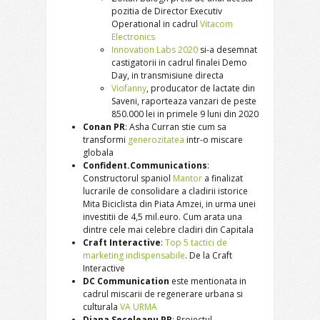
pozitia de Director Executiv
Operational in cadrul
Vitacom
Electronics
Innovation Labs 2020
si-a desemnat
castigatorii in cadrul finalei Demo
Day, in transmisiune directa
Viofanny
, producator de lactate din
Saveni, raporteaza vanzari de peste
850.000 lei in primele 9 luni din 2020
Conan PR
: Asha Curran stie cum sa
transformi
generozitatea
intr-o miscare
globala
Confident.Communications
:
Constructorul spaniol
Mantor
a finalizat
lucrarile de consolidare a cladirii istorice
Mita Biciclista din Piata Amzei, in urma unei
investitii de 4,5 mil.euro. Cum arata una
dintre cele mai celebre cladiri din Capitala
Craft Interactive
:
Top 5 tactici de
marketing indispensabile
. De la Craft
Interactive
DC Communication
este mentionata in
cadrul miscarii de regenerare urbana si
culturala
VA URMA
Diana Seceleanu PR
: Proiectul