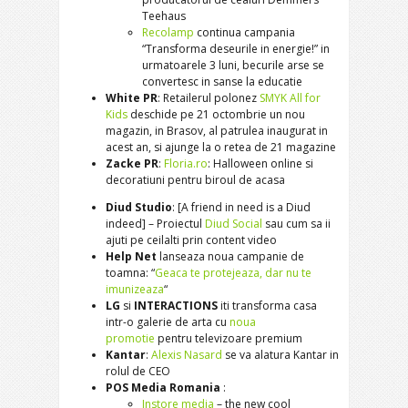
Teehaus
Recolamp
continua campania
“Transforma deseurile in energie!” in
urmatoarele 3 luni, becurile arse se
convertesc in sanse la educatie
White PR
: Retailerul polonez
SMYK All for
Kids
deschide pe 21 octombrie un nou
magazin, in Brasov, al patrulea inaugurat in
acest an, si ajunge la o retea de 21 magazine
Zacke PR
:
Floria.ro
: Halloween online si
decoratiuni pentru biroul de acasa
Diud Studio
: [A friend in need is a Diud
indeed] – Proiectul
Diud Social
sau cum sa ii
ajuti pe ceilalti prin content video
Help Net
lanseaza noua campanie de
toamna: “
Geaca te protejeaza, dar nu te
imunizeaza
“
LG
si
INTERACTIONS
iti transforma casa
intr-o galerie de arta cu
noua
promotie
pentru televizoare premium
Kantar
:
Alexis Nasard
se va alatura Kantar in
rolul de CEO
POS Media Romania
:
Instore media
– the new cool