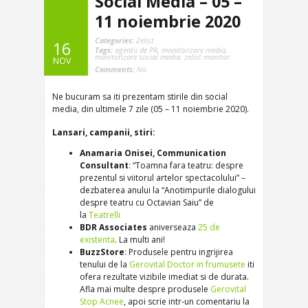
Social Media – 05 –
11 noiembrie 2020
Categories:
Zelist
16
Tags:
agentii de PR
,
monitorizare media
,
monitorizare social media
,
zelist monitor
NOV
Comments:
No
Ne bucuram sa iti prezentam stirile din social
media, din ultimele 7 zile (05 – 11 noiembrie 2020).
Lansari, campanii, stiri:
Anamaria Onisei, Communication
Consultant
: “Toamna fara teatru: despre
prezentul si viitorul artelor spectacolului” –
dezbaterea anului la “Anotimpurile dialogului
despre teatru cu Octavian Saiu” de
la
Teatrelli
BDR Associates
aniverseaza
25 de
existenta
. La multi ani!
BuzzStore
: Produsele pentru ingrijirea
tenului de la
Gerovital Doctor in frumusete
iti
ofera rezultate vizibile imediat si de durata.
Afla mai multe despre produsele
Gerovital
Stop Acnee
, apoi scrie intr-un comentariu la