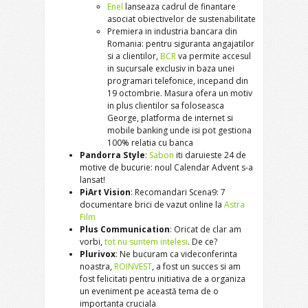
Enel
lanseaza cadrul de finantare
asociat obiectivelor de sustenabilitate
Premiera in industria bancara din
Romania: pentru siguranta angajatilor
si a clientilor,
BCR
va permite accesul
in sucursale exclusiv in baza unei
programari telefonice, incepand din
19 octombrie. Masura ofera un motiv
in plus clientilor sa foloseasca
George, platforma de internet si
mobile banking unde isi pot gestiona
100% relatia cu banca
Pandorra Style
:
Sabon
iti daruieste 24 de
motive de bucurie: noul Calendar Advent s-a
lansat!
PiArt Vision
: Recomandari Scena9: 7
documentare brici de vazut online la
Astra
Film
Plus Communication
: Oricat de clar am
vorbi,
tot nu suntem intelesi
. De ce?
Plurivox
: Ne bucuram ca videconferinta
noastra,
ROINVEST
, a fost un succes si am
fost felicitati pentru initiativa de a organiza
un eveniment pe această tema de o
importanta cruciala