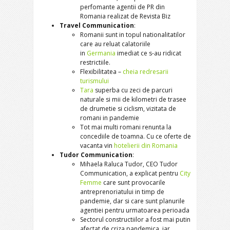
perfomante agentii de PR din
Romania realizat de Revista Biz
Travel Communication
:
Romanii sunt in topul nationalitatilor
care au reluat calatoriile
in
Germania
imediat ce s-au ridicat
restrictiile.
Flexibilitatea –
cheia redresarii
turismului
Tara
superba cu zeci de parcuri
naturale si mii de kilometri de trasee
de drumetie si ciclism, vizitata de
romani in pandemie
Tot mai multi romani renunta la
concediile de toamna. Cu ce oferte de
vacanta vin
hotelierii din Romania
Tudor Communication
:
Mihaela Raluca Tudor, CEO Tudor
Communication, a explicat pentru
City
Femme
care sunt provocarile
antreprenoriatului in timp de
pandemie, dar si care sunt planurile
agentiei pentru urmatoarea perioada
Sectorul constructiilor a fost mai putin
afectat de criza pandemica, iar