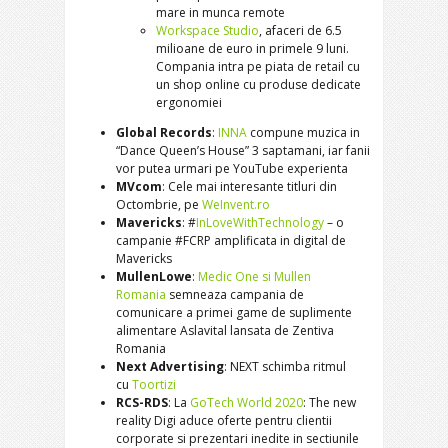
mare in munca remote
Workspace Studio
, afaceri de 6.5
milioane de euro in primele 9 luni.
Compania intra pe piata de retail cu
un shop online cu produse dedicate
ergonomiei
Global Records
:
INNA
compune muzica in
“Dance Queen’s House” 3 saptamani, iar fanii
vor putea urmari pe YouTube experienta
MVcom
: Cele mai interesante titluri din
Octombrie, pe
WeInvent.ro
Mavericks
: #
InLoveWithTechnology
– o
campanie #FCRP amplificata in digital de
Mavericks
MullenLowe
:
Medic One si Mullen
Romania
semneaza campania de
comunicare a primei game de suplimente
alimentare Aslavital lansata de Zentiva
Romania
Next Advertising
: NEXT schimba ritmul
cu
Toortizi
RCS-RDS
: La
GoTech World 2020
: The new
reality Digi aduce oferte pentru clientii
corporate si prezentari inedite in sectiunile