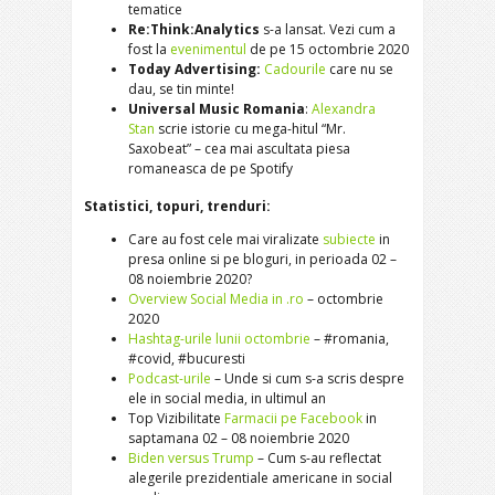
tematice
Re:Think:Analytics
s-a lansat. Vezi cum a
fost la
evenimentul
de pe 15 octombrie 2020
Today Advertising:
Cadourile
care nu se
dau, se tin minte!
Universal Music Romania
:
Alexandra
Stan
scrie istorie cu mega-hitul “Mr.
Saxobeat” – cea mai ascultata piesa
romaneasca de pe Spotify
Statistici, topuri, trenduri:
Care au fost cele mai viralizate
subiecte
in
presa online si pe bloguri, in perioada 02 –
08 noiembrie 2020?
Overview Social Media in .ro
– octombrie
2020
Hashtag-urile lunii octombrie
– #romania,
#covid, #bucuresti
Podcast-urile
– Unde si cum s-a scris despre
ele in social media, in ultimul an
Top Vizibilitate
Farmacii pe Facebook
in
saptamana 02 – 08 noiembrie 2020
Biden versus Trump
– Cum s-au reflectat
alegerile prezidentiale americane in social