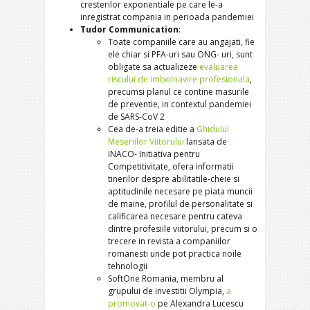
cresterilor exponentiale pe care le-a
inregistrat compania in perioada pandemiei
Tudor Communication
:
Toate companiile care au angajati, fie
ele chiar si PFA-uri sau ONG- uri, sunt
obligate sa actualizeze
evaluarea
riscului de imbolnavire profesionala
,
precumsi planul ce contine masurile
de preventie, in contextul pandemiei
de SARS-CoV 2
Cea de-a treia editie a
Ghidului
Meseriilor Viitorului
lansata de
INACO- Initiativa pentru
Competitivitate, ofera informatii
tinerilor despre abilitatile-cheie si
aptitudinile necesare pe piata muncii
de maine, profilul de personalitate si
calificarea necesare pentru cateva
dintre profesiile viitorului, precum si o
trecere in revista a companiilor
romanesti unde pot practica noile
tehnologii
SoftOne Romania, membru al
grupului de investitii Olympia,
a
promovat-o
pe Alexandra Lucescu