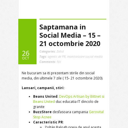
Saptamana in
Social Media – 15 –
21 octombrie 2020
26
Categories:
Zelist
Tags:
agentii de PR
,
monitorizare social media
OCT
Comments:
No
Ne bucuram sa iti prezentam stirile din social
media, din ultimele 7 zile ( 15- 21 octombrie 2020).
Lansari, campanii, stiri:
Beans United
:
DevOps Artisan by Bittnet si
Beans United
duc educatia IT dincolo de
granite
BuzzStore
desfasoara campania
Gerovital
Stop Acnee
Caracteristic PR
:
Zoltán Balogh preia de anul acesta