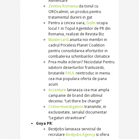
Alimentare
Zentiva Romania
da tonul cu
OROcalmin, un produs pentru
tratamentul durerii in gat
Pentru a cincea oara,
Golin
ocupa
locul 1 in Topul Agentiilor de PR din
Romania, realizat de Revista Biz
Mastercard
anunta noi membri in
cadrul Priceless Planet Coalition
pentru consolidarea eforturilor in
combaterea schimbarilor climatice
Prea multe ecleruri? Niciodata! Pentru
iubitorii deserturilor frantuzesti,
brutariile
PAUL
reintroduc in meniu
cea mai populara oferta de pana
acum
Accenture
lanseaza cea mai ampla
campanie de brand din ultimul
deceniu: “Let there be change”
Crime+Investigation
transmite, in
exclusivitate, serialul documentar
“Legaturi otravitoare”
Goya PR
:
BestJobs lanseaza serviciul de
recrutare
BestJobs Agency
si ofera