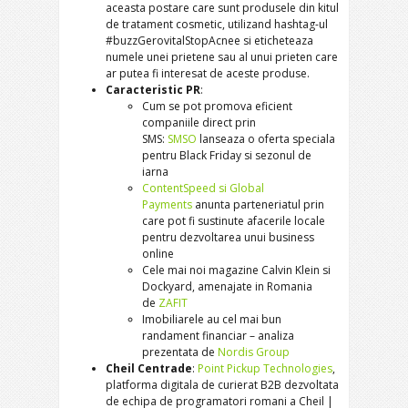
aceasta postare care sunt produsele din kitul
de tratament cosmetic, utilizand hashtag-ul
#buzzGerovitalStopAcnee si eticheteaza
numele unei prietene sau al unui prieten care
ar putea fi interesat de aceste produse.
Caracteristic PR
:
Cum se pot promova eficient
companiile direct prin
SMS:
SMSO
lanseaza o oferta speciala
pentru Black Friday si sezonul de
iarna
ContentSpeed si Global
Payments
anunta parteneriatul prin
care pot fi sustinute afacerile locale
pentru dezvoltarea unui business
online
Cele mai noi magazine Calvin Klein si
Dockyard, amenajate in Romania
de
ZAFIT
Imobiliarele au cel mai bun
randament financiar – analiza
prezentata de
Nordis Group
Cheil Centrade
:
Point Pickup Technologies
,
platforma digitala de curierat B2B dezvoltata
de echipa de programatori romani a Cheil |