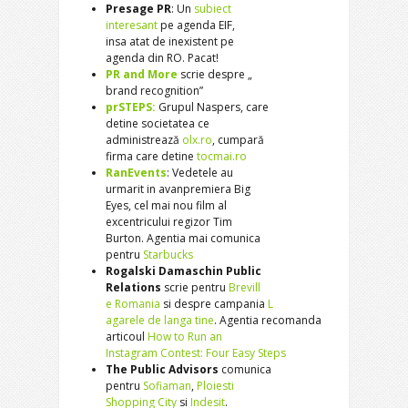
Presage PR
: Un
subiect
interesant
pe agenda EIF,
insa atat de inexistent pe
agenda din RO. Pacat!
PR and More
scrie despre „
brand recognition”
prSTEPS:
Grupul Naspers, care
detine societatea ce
administrează
olx.ro
, cumpară
firma care detine
tocmai.ro
RanEvents
: Vedetele au
urmarit in avanpremiera Big
Eyes, cel mai nou film al
excentricului regizor Tim
Burton. Agentia mai comunica
pentru
Starbucks
Rogalski Damaschin Public
Relations
scrie pentru
Brevill
e Romania
si despre campania
L
agarele de langa tine
. Agentia recomanda
articoul
How to Run an
Instagram Contest: Four Easy
Steps
The Public Advisors
comunica
pentru
Sofiaman
,
Ploiesti
Shopping City
si
Indesit
.