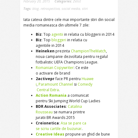
February 20, 2015
Categories:
Zelist
Tags:
blog
,
retrospectiva
,
social media
,
stiri
Iata cateva dintre cele mai importante stiri din social
media romaneasca din ultimele 7 zile:
Biz
: Top
agentii
in relatia
cu bloggerii in 2014
Biz
: Top
bloggeri
in relatia cu
agentiile in 2014
Heineken
prezinta
ChampionTheMatch
,
noua campanie dezvoltata pentru regalul
fotbalistic UEFA Champions League.
Romanian Copywriter
: Ce este
o activare de brand
2activepr
face PR pentru
Huawe
i
,
Paramount Channel
si
Comedy
Central Extra
.
Action Romania
a comunicat
pentru Ski Jumping World Cup
Ladies
BDR Associates
:
Catalina
Rousseau
se numara printre
juratii BR Awards 2015
Creionetica
:
Asa se pare ca
se scriu cartile de buzunar
.
Creative Ideas
propune un ghid de bune