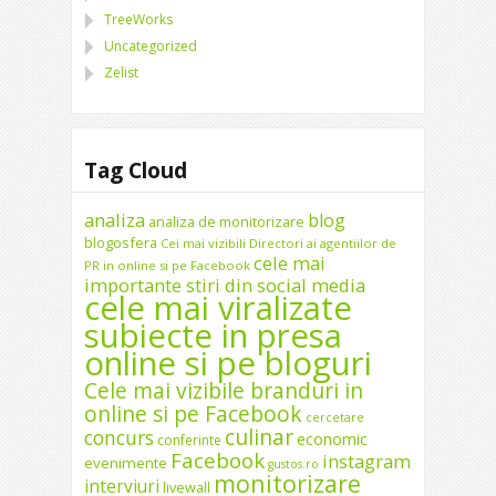
TreeWorks
Uncategorized
Zelist
Tag Cloud
analiza
blog
analiza de monitorizare
blogosfera
Cei mai vizibili Directori ai agentiilor de
cele mai
PR in online si pe Facebook
importante stiri din social media
cele mai viralizate
subiecte in presa
online si pe bloguri
Cele mai vizibile branduri in
online si pe Facebook
cercetare
culinar
concurs
economic
conferinte
Facebook
instagram
evenimente
gustos.ro
monitorizare
interviuri
livewall