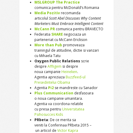
MSLGROUP The Practice
comunica pentru McDonald’s
Romania
Media Pozitiv
recomanda
articolul
Scott Abel
Discusses Why Content
Marketers Must Embrace
Intelligent Content
McCann PR
comunica pentru BRAVECTO
Federatia
SHARE
negociaza un
parteneriat cu McCann Erickson
More than Pub
promoveaza
trainingul de atitudine,
dictie si vanzari
cu Mihaela Tatu
Oxygen Public Relations
scrie
despre
Affligem
si despre
noua campanie
Heineken
.
Agentia apreziaza
Buzzfeed-ul
Presedintelui Obama
Agentia
Pi2
se mandreste cu
Sanador
Plus Communication
desfasoara
o noua campanie umanitara.
Agentia va coordona relatiile
cu presa pentru
Universitatea
Psihosucces Kids
PRbeta
: De ce merita sa
veniti la Conferinaa PRbeta
2015 –
un articol de
Victor
Kapra