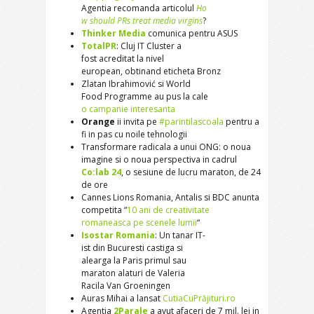
Agentia recomanda articolul
Ho
w should PRs treat media
virgins
?
Thinker Media
comunica pentru
ASUS
TotalPR
: Cluj IT Cluster a
fost acreditat la nivel
european, obtinand eticheta
Bronz
Zlatan Ibrahimović si World
Food Programme au pus la cale
o campanie interesanta
Orange
ii invita pe
#parintilascoala
pentru a
fi in pas cu noile tehnologii
Transformare radicala a unui ONG: o noua
imagine si o noua perspectiva in cadrul
Co:lab 24
, o sesiune de lucru maraton, de 24
de ore
Cannes Lions Romania, Antalis si BDC anunta
competita “
10 ani de creativitate
romaneasca pe scenele lumii
“
Isostar Romania
: Un tanar IT-
ist din Bucuresti castiga si
alearga la Paris primul sau
maraton alaturi de Valeria
Racila Van Groeningen
Auras Mihai a lansat
CutiaCuPr
ăjituri.ro
Agentia
2Parale
a avut afaceri de 7 mil. lei in