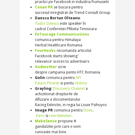
practici pe Facebook in industria frumusetii
Conan PR
se bucura pentru
succesul inregistrat de Trend
Consult Group
Daescu Bortun Olteanu
:
Tudor Daescu
este speaker în
cadrul Conferintei PRbeta
Timisoara
EnTourage Communications
comunica pentru Himalaya
Herbal Healthcare Romania
FourHooks
recomanda articolul
Facebook starts showing ‘
relevance’ scores to
advertisers
Godmother
scrie
despre campania pentu HTC
Romania.
Golin
comunica pentru
AFI
Palace Ploiesti
si pentu
Histo
ry
Grayling
:
Discovery Channel
a
achizitionat drepturile de
difuzare a documentarului
Racing Extinctin, in regia
lui Louie Psihoyos
Image PR
comunica pentru
Dove
,
Dero
si
Leerdammer
.
MakeSense
propune #
gandulzilei prin care ii vom
cunoaste mai bine