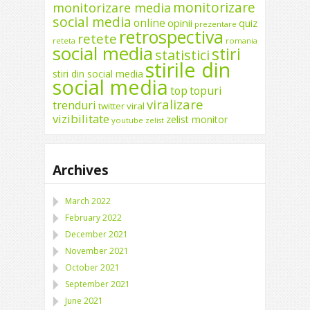
monitorizare
monitorizare media
social media
online
opinii
quiz
prezentare
retrospectiva
retete
reteta
romania
social media
stiri
statistici
stirile din
stiri din social media
social media
top
topuri
viralizare
trenduri
twitter
viral
vizibilitate
zelist monitor
youtube
zelist
Archives
March 2022
February 2022
December 2021
November 2021
October 2021
September 2021
June 2021