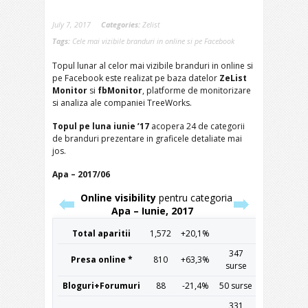
July 7, 2017
Categories:
Zelist
Tags:
Cele mai vizibile branduri in online si pe Facebook
Topul lunar al celor mai vizibile branduri in online si
pe Facebook este realizat pe baza datelor
ZeList
Monitor
si
fbMonitor
, platforme de monitorizare
si analiza ale companiei TreeWorks.
Topul pe luna iunie ’17
acopera 24 de categorii
de branduri prezentare in graficele detaliate mai
jos.
Apa – 2017/06