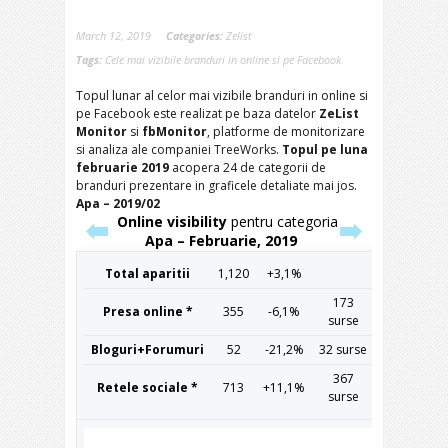
March 12, 2019
Categories:
Zelist
Tags:
Cele mai vizibile branduri in online si pe Facebook
Topul lunar al celor mai vizibile branduri in online si
pe Facebook este realizat pe baza datelor
ZeList
Monitor
si
fbMonitor
, platforme de monitorizare
si analiza ale companiei TreeWorks.
Topul pe luna
februarie 2019
acopera 24 de categorii de
branduri prezentare in graficele detaliate mai jos.
Apa – 2019/02