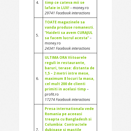
4.
timp ce cateva mii se
lafaie in LUX!
– money.ro
29741 Facebook interactions
TOATE magazinele sa
vanda produse romanesti.
“Haideti sa avem CURAJUL
5.
sa facem lucrul acesta”
–
money.ro
24341 Facebook interactions
ULTIMA ORA Viitoarele
reguli in restaurante,
baruri, terase: distanta de
1,5 – 2 metri intre mese,
6.
maximum 8 locuri la masa,
cel mult 200 de clienti
primiti in acelasi timp
–
profit.ro
17274 Facebook interactions
Presa internationala vede
Romania pe aceeasi
treapta cu Bangladesh si
Columbia: Contractele
7.
dubioase si mastile