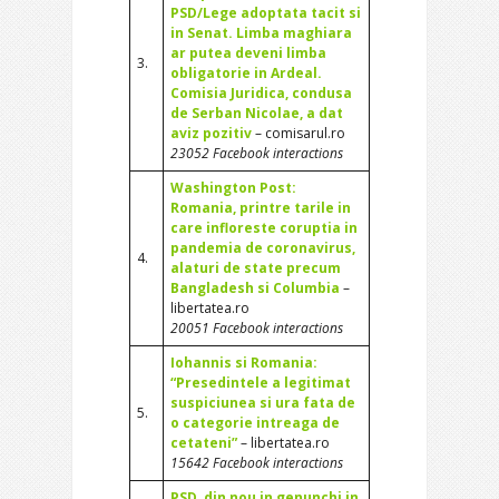
PSD/Lege adoptata tacit si
in Senat. Limba maghiara
ar putea deveni limba
3.
obligatorie in Ardeal.
Comisia Juridica, condusa
de Serban Nicolae, a dat
aviz pozitiv
– comisarul.ro
23052 Facebook interactions
Washington Post:
Romania, printre tarile in
care infloreste coruptia in
pandemia de coronavirus,
4.
alaturi de state precum
Bangladesh si Columbia
–
libertatea.ro
20051 Facebook interactions
Iohannis si Romania:
“Presedintele a legitimat
suspiciunea si ura fata de
5.
o categorie intreaga de
cetateni”
– libertatea.ro
15642 Facebook interactions
PSD, din nou in genunchi in