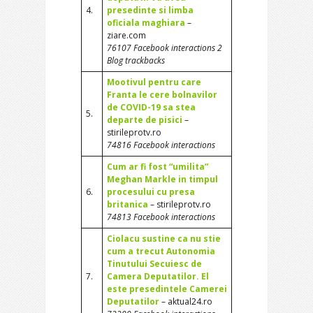
4.
presedinte si limba
oficiala maghiara
–
ziare.com
76107 Facebook interactions 2
Blog trackbacks
Mootivul pentru care
Franta le cere bolnavilor
de COVID-19 sa stea
5.
departe de pisici
–
stirileprotv.ro
74816 Facebook interactions
Cum ar fi fost “umilita”
Meghan Markle in timpul
6.
procesului cu presa
britanica
– stirileprotv.ro
74813 Facebook interactions
Ciolacu sustine ca nu stie
cum a trecut Autonomia
Tinutului Secuiesc de
7.
Camera Deputatilor. El
este presedintele Camerei
Deputatilor
– aktual24.ro