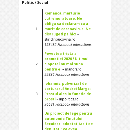
Politic / Social
Romanca, marturie
cutremuratoare: Ne
obliga sa declaram ca a
1.
murit de coronavirus. Ne
distrugeti psihic!
–
stiridinbucovina.ro
158432 Facebook interactions
Povestea trista a
promotiei 2020 ! Ultimul
2.
clopotel nu mai suna
pentru ei
– mandri.ro
99836 Facebook interactions
Iohannis, pulverizat de
carturarul Andrei Marga:
3.
Prostul ales in functie de
prosti
– inpolitics.ro
96681 Facebook interactions
Un proiect de lege pentru
autonomia Tinutului
Secuiesc, adoptat tacit de
deputati: Va avea