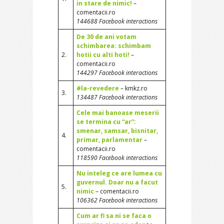
in stare de nimic!
–
comentacii.ro
144688 Facebook interactions
De 30 de ani votam
schimbarea: schimbam
2.
hotii cu alti hoti!
–
comentacii.ro
144297 Facebook interactions
#la-revedere
– kmkz.ro
3.
134487 Facebook interactions
Cele mai banoase meserii
se termina cu “ar”:
smenar, samsar, bisnitar,
4.
primar, parlamentar
–
comentacii.ro
118590 Facebook interactions
Nu inteleg ce are lumea cu
guvernul. Doar nu a facut
5.
nimic
– comentacii.ro
106362 Facebook interactions
Cum ar fi sa ni se faca o