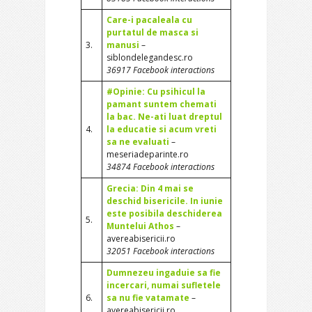
Care-i pacaleala cu
purtatul de masca si
3.
manusi
–
siblondelegandesc.ro
36917 Facebook interactions
#Opinie: Cu psihicul la
pamant suntem chemati
la bac. Ne-ati luat dreptul
4.
la educatie si acum vreti
sa ne evaluati
–
meseriadeparinte.ro
34874 Facebook interactions
Grecia: Din 4 mai se
deschid bisericile. In iunie
este posibila deschiderea
5.
Muntelui Athos
–
avereabisericii.ro
32051 Facebook interactions
Dumnezeu ingaduie sa fie
incercari, numai sufletele
6.
sa nu fie vatamate
–
avereabisericii.ro