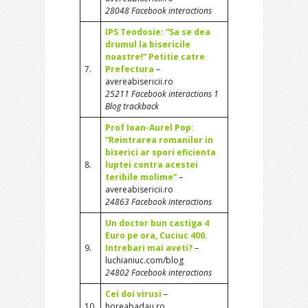
28048 Facebook interactions
IPS Teodosie: “Sa se dea
drumul la bisericile
noastre!” Petitie catre
7.
Prefectura
–
avereabisericii.ro
25211 Facebook interactions 1
Blog trackback
Prof Ioan-Aurel Pop:
“Reintrarea romanilor in
biserici ar spori eficienta
8.
luptei contra acestei
teribile molime”
–
avereabisericii.ro
24863 Facebook interactions
Un doctor bun castiga 4
Euro pe ora, Cuciuc 400.
9.
Intrebari mai aveti?
–
luchianiuc.com/blog
24802 Facebook interactions
Cei doi virusi
–
10.
horeabadau.ro