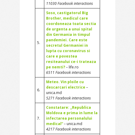
11030 Facebook interactions
Soso, castigatorul Big
Brother, medicul care
coordoneaza toata sectia
de urgenta a unui spital
din Germania in timpul
pandemiei. Care este
5.
secretul Germaniei in
lupta cu coronavirus si
care e povestea
resiteanului ce-i trateaza
pe nemti?
– life.ro
6511 Facebook interactions
Meteo. Vin ploile cu
descarcari electrice
–
6.
unica.md
5271 Facebook interactions
Constatare: ,,Republica
Moldova e prima in lume la
7.
infectarea personalului
medical”
– unica.md
4217 Facebook interactions