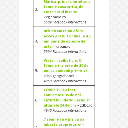
Marica, prins la hotel cu o
femeie casatorita, de
3.
catre sotul inselat
–
virginradio.ro
6609 Facebook interactions
British Museum ofera
acces gratuit online la 4,5
4.
milioane de obiecte de
arta.
– urban.ro
5994 Facebook interactions
Viata in salbaticie. O
femeie traieste de 30 de
5.
ani ca oamenii primitivi
–
atlas-geografic.net
4950 Facebook interactions
COVID-19: Au fost
confirmate 35 de noi
6.
cazuri in judetul Bacau, in
ultimele 24 de ore
– zdbc.ro
4940 Facebook interactions
7 semne ca o pisica isi
iubeste proprietarul
–
7.