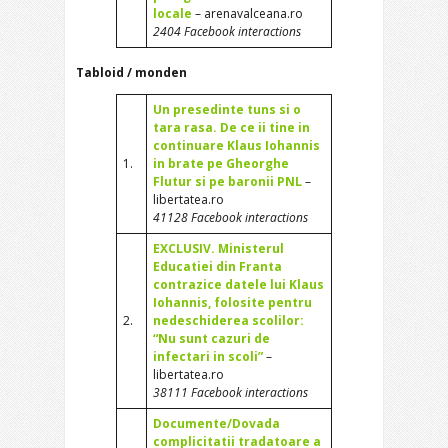
locale
– arenavalceana.ro
2404 Facebook interactions
Tabloid / monden
Un presedinte tuns si o
tara rasa. De ce ii tine in
continuare Klaus Iohannis
1.
in brate pe Gheorghe
Flutur si pe baronii PNL
–
libertatea.ro
41128 Facebook interactions
EXCLUSIV. Ministerul
Educatiei din Franta
contrazice datele lui Klaus
Iohannis, folosite pentru
2.
nedeschiderea scolilor:
“Nu sunt cazuri de
infectari in scoli”
–
libertatea.ro
38111 Facebook interactions
Documente/Dovada
complicitatii tradatoare a