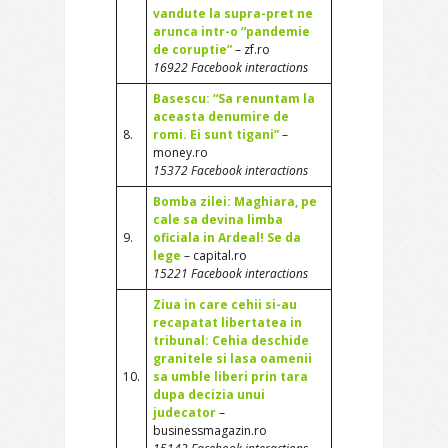
vandute la supra-pret ne
arunca intr-o “pandemie
de coruptie”
– zf.ro
16922 Facebook interactions
Basescu: “Sa renuntam la
aceasta denumire de
8.
romi. Ei sunt tigani”
–
money.ro
15372 Facebook interactions
Bomba zilei: Maghiara, pe
cale sa devina limba
9.
oficiala in Ardeal! Se da
lege
– capital.ro
15221 Facebook interactions
Ziua in care cehii si-au
recapatat libertatea in
tribunal: Cehia deschide
granitele si lasa oamenii
10.
sa umble liberi prin tara
dupa decizia unui
judecator
–
businessmagazin.ro