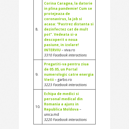
Corina Caragea, la datorie
in plina pandemie! Cum se
protejeaza de
coronavirus, la job si
acasa: “Pastrez distanta si
8.
dezinfectez cat de mult
pot”. Vedeata si-a
descoperit o noua
pasiune, in izolare!
INTERVIU
– viva.ro
3310 Facebook interactions
Pregatiti-va pentru ziua
de 05.05, un Portal
9.
numerologic catre energia
Vietii
– garbo.ro
3223 Facebook interactions
Echipa de medici si
personal medical din
Romania a ajuns in
10.
Republica Moldova
–
unica.md
3220 Facebook interactions