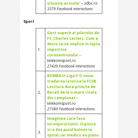
situatia actuala”
– zdbc.ro
3379 Facebook interactions
Sport
Gest superb al pilotului de
F1, Charles Leclerc. Cum a
decis sa se implice in lupta
1.
impotriva
coronavirusului
–
telekomsport.ro
27420 Facebook interactions
BOMBA in Liga I! O noua
tradarea istorica la FCSB.
Lovitura dura primita de
2.
Becali de la o mare rivala
din campionat
–
telekomsport.ro
27380 Facebook interactions
Imaginea care face
inconjurul lumii. O pisica
si-a dus puiul bolnav la
3.
spital, iar medicii au plans