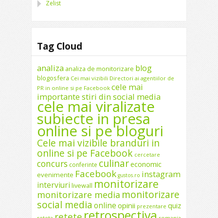
Zelist
Tag Cloud
analiza
blog
analiza de monitorizare
blogosfera
Cei mai vizibili Directori ai agentiilor de
cele mai
PR in online si pe Facebook
importante stiri din social media
cele mai viralizate
subiecte in presa
online si pe bloguri
Cele mai vizibile branduri in
online si pe Facebook
cercetare
culinar
concurs
economic
conferinte
Facebook
instagram
evenimente
gustos.ro
monitorizare
interviuri
livewall
monitorizare
monitorizare media
social media
online
opinii
quiz
prezentare
retrospectiva
retete
reteta
romania