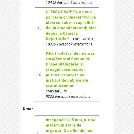
10432 Facebook interactions
ULTIMA ORA/PSD, o noua
porcarie ordinara! 1000 de
alesi cu bube-n cap, albiti
9.
de un amendament dubios
depus la Camera
Deputatilor!
– comisarul.ro
10329 Facebook interactions
PSD, tradatori de neam si
tara/Senatul Romaniei:
Drapelul Ungariei si
steagul secuiesc vor
10.
putea fi arborate pe
institutiile publice ale
statului roman
–
comisarul.ro
9828 Facebook interactions
Umor
Incepand cu 15 mai, n-o sa
mai fim in stare de
urgenta. O sa fim din nou
1.