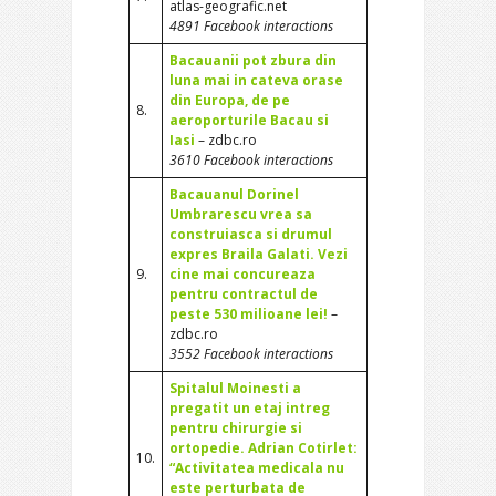
atlas-geografic.net
4891 Facebook interactions
Bacauanii pot zbura din
luna mai in cateva orase
din Europa, de pe
8.
aeroporturile Bacau si
Iasi
– zdbc.ro
3610 Facebook interactions
Bacauanul Dorinel
Umbrarescu vrea sa
construiasca si drumul
expres Braila Galati. Vezi
9.
cine mai concureaza
pentru contractul de
peste 530 milioane lei!
–
zdbc.ro
3552 Facebook interactions
Spitalul Moinesti a
pregatit un etaj intreg
pentru chirurgie si
ortopedie. Adrian Cotirlet:
10.
“Activitatea medicala nu
este perturbata de