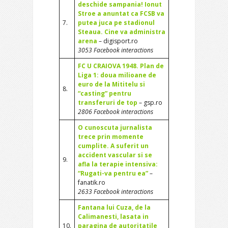
deschide sampania! Ionut
Stroe a anuntat ca FCSB va
7.
putea juca pe stadionul
Steaua. Cine va administra
arena
– digisport.ro
3053 Facebook interactions
FC U CRAIOVA 1948. Plan de
Liga 1: doua milioane de
euro de la Mititelu si
8.
“casting” pentru
transferuri de top
– gsp.ro
2806 Facebook interactions
O cunoscuta jurnalista
trece prin momente
cumplite. A suferit un
accident vascular si se
9.
afla la terapie intensiva:
“Rugati-va pentru ea”
–
fanatik.ro
2633 Facebook interactions
Fantana lui Cuza, de la
Calimanesti, lasata in
10.
paragina de autoritatile