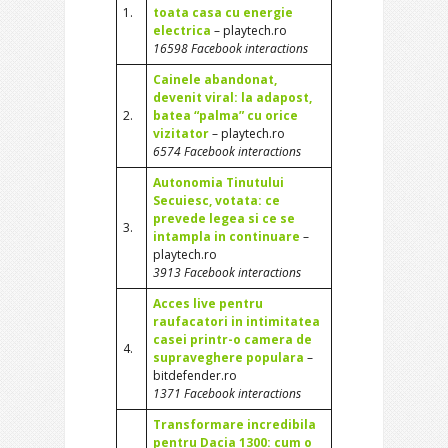
1.
toata casa cu energie
electrica
– playtech.ro
16598 Facebook interactions
Cainele abandonat,
devenit viral: la adapost,
2.
batea “palma” cu orice
vizitator
– playtech.ro
6574 Facebook interactions
Autonomia Tinutului
Secuiesc, votata: ce
prevede legea si ce se
3.
intampla in continuare
–
playtech.ro
3913 Facebook interactions
Acces live pentru
raufacatori in intimitatea
casei printr-o camera de
4.
supraveghere populara
–
bitdefender.ro
1371 Facebook interactions
Transformare incredibila
pentru Dacia 1300: cum o