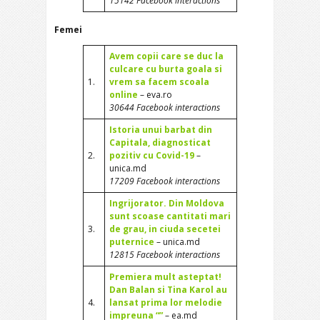
15142 Facebook interactions
Femei
Avem copii care se duc la
culcare cu burta goala si
1.
vrem sa facem scoala
online
– eva.ro
30644 Facebook interactions
Istoria unui barbat din
Capitala, diagnosticat
2.
pozitiv cu Covid-19
–
unica.md
17209 Facebook interactions
Ingrijorator. Din Moldova
sunt scoase cantitati mari
3.
de grau, in ciuda secetei
puternice
– unica.md
12815 Facebook interactions
Premiera mult asteptat!
Dan Balan si Tina Karol au
4.
lansat prima lor melodie
impreuna “”
– ea.md