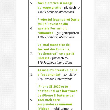
5.
faci electrica si mergi
aproape gratis
– playtech.ro
1368 Facebook interactions
Proiectul legendarei Dacia
MD87. Povestea din
6.
spatele Ferrari-ului
romanesc
– gadgetreport.ro
1207 Facebook interactions
Cel mai mare site de
torrent din Romania,
7.
“sechestrat”: ce a patit
FileList
– playtech.ro
819 Facebook interactions
Assassin’s Creed Valhalla
8.
a fost anuntat
– zonait.ro
716 Facebook interactions
iPhone SE 2020 este
desfacut si are hardware
de iPhone 8, baterie de
9.
1821 mAh spre
surprinderea nimanui
(Video)
– mobilissimo.ro