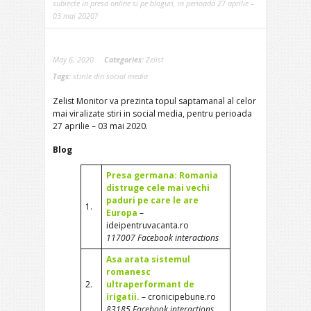
subiecte in presa online si pe bloguri, in perioada 27 aprilie –
03 mai 2020?
May 6, 2020
Categories:
Zelist
Tags:
stirile din social media
Zelist Monitor va prezinta topul saptamanal al celor
mai viralizate stiri in social media, pentru perioada
27 aprilie – 03 mai 2020.
Blog
Presa germana: Romania
distruge cele mai vechi
paduri pe care le are
1.
Europa
–
ideipentruvacanta.ro
117007 Facebook interactions
Asa arata sistemul
romanesc
2.
ultraperformant de
irigatii.
– cronicipebune.ro
83185 Facebook interactions