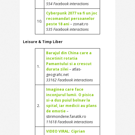
554 Facebook interactions
Cyberpunk 2077 va fi un joc
recomandat persoanelor
10.
peste 18 ani
– zonait.ro
535 Facebook interactions
Leisure & Timp Liber
Barajul din China care a
incetinit rotatia
Pamantului si a crescut
1.
durata zilei
– atlas-
geografic.net
33162 Facebook interactions
Imaginea care face
inconjurul lumii. O pisica
si-a dus puiul bolnav la
2.
spital, iar medicii au plans
de emotie
–
stirimondene.fanatik.ro
11618 Facebook interactions
VIDEO VIRAL: Ciprian