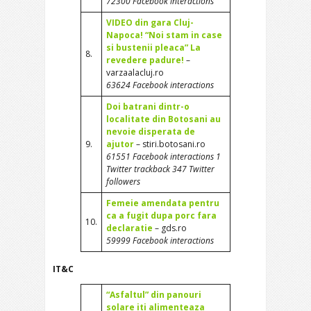
72300 Facebook interactions
VIDEO din gara Cluj-
Napoca! “Noi stam in case
si bustenii pleaca” La
8.
revedere padure!
–
varzaalacluj.ro
63624 Facebook interactions
Doi batrani dintr-o
localitate din Botosani au
nevoie disperata de
9.
ajutor
– stiri.botosani.ro
61551 Facebook interactions 1
Twitter trackback 347 Twitter
followers
Femeie amendata pentru
ca a fugit dupa porc fara
10.
declaratie
– gds.ro
59999 Facebook interactions
IT&C
“Asfaltul” din panouri
solare iti alimenteaza