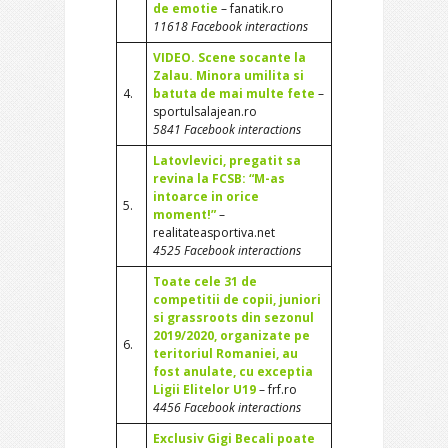
de emotie
– fanatik.ro
11618 Facebook interactions
VIDEO. Scene socante la
Zalau. Minora umilita si
4.
batuta de mai multe fete
–
sportulsalajean.ro
5841 Facebook interactions
Latovlevici, pregatit sa
revina la FCSB: “M-as
intoarce in orice
5.
moment!”
–
realitateasportiva.net
4525 Facebook interactions
Toate cele 31 de
competitii de copii, juniori
si grassroots din sezonul
2019/2020, organizate pe
6.
teritoriul Romaniei, au
fost anulate, cu exceptia
Ligii Elitelor U19
– frf.ro
4456 Facebook interactions
Exclusiv Gigi Becali poate