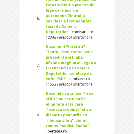
fata UDMR!/Un proiect de
lege care acorda
autonomie Tinutului
6.
Secuiesc a fost adoptat
tacit de Camera
Deputatilor
– comisarul.ro
12348 Facebook interactions
Document/Voi cititi?
Tinutul Secuiesc va avea
presedinte si limba
oficiala maghiara! Legea a
7.
trecut tacit de Camera
Deputatilor, condusa de
seful PSD!
– comisarul.ro
11553 Facebook interactions
Desenele satanice. Firea
si BOR au cerut sa fie
eliminata arta care
“lezeaza credinta” si au
8.
disparut panourile cu
“medicii sfinti”, dar au
ramas “medicii Budha”
–
libertatea.ro