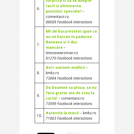
surpriza si sa se adopte
tacit si eliminarea
6.
pensiilor speciale?
–
comentacii.ro
88689 Facebook interactions
Mii de bucuresteni spun ca
au un batran in padurea
Baneasa si ii duc
7.
mancare
–
timesnewroman.ro
81270 Facebook interactions
#ori-suntem-mafioti
–
8.
kmkz.ro
73884 Facebook interactions
Da Doamne sa ploua, sa nu
faca gratar aia de stau la
9.
curte!
– comentacii.ro
73099 Facebook interactions
#atentie la masti
– kmkz.ro
10.
71863 Facebook interactions