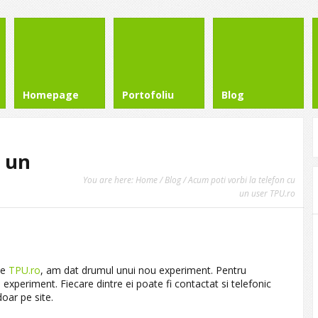
Homepage
Portofoliu
Blog
u un
You are here:
Home
/
Blog
/ Acum poti vorbi la telefon cu
un user TPU.ro
pe
TPU.ro
, am dat drumul unui nou experiment. Pentru
 experiment. Fiecare dintre ei poate fi contactat si telefonic
oar pe site.