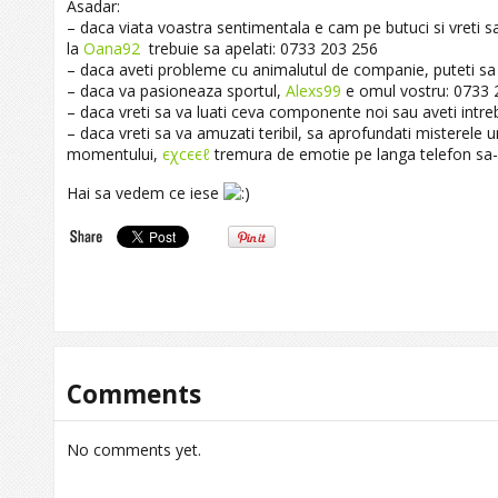
Asadar:
– daca viata voastra sentimentala e cam pe butuci si vreti sa 
la
Oana92
trebuie sa apelati: 0733 203 256
– daca aveti probleme cu animalutul de companie, puteti sa 
– daca va pasioneaza sportul,
Alexs99
e omul vostru: 0733 
– daca vreti sa va luati ceva componente noi sau aveti intre
– daca vreti sa va amuzati teribil, sa aprofundati misterele u
momentului,
єχcєєℓ
tremura de emotie pe langa telefon sa-
Hai sa vedem ce iese
Comments
No comments yet.