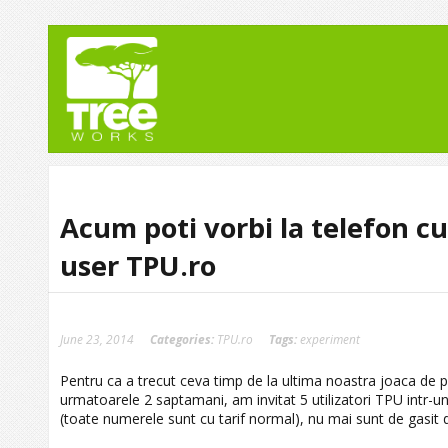
Acum poti vorbi la telefon c
user TPU.ro
June 23, 2014
Categories:
TPU.ro
Tags:
experiment
Pentru ca a trecut ceva timp de la ultima noastra joaca de 
urmatoarele 2 saptamani, am invitat 5 utilizatori TPU intr-un
(toate numerele sunt cu tarif normal), nu mai sunt de gasit d