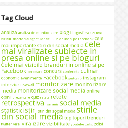
Tag Cloud
analiza
blog
analiza de monitorizare
blogosfera
Cei mai
cele
vizibili Directori ai agentiilor de PR in online si pe Facebook
cele
mai importante stiri din social media
mai viralizate subiecte in
presa online si pe bloguri
Cele mai vizibile branduri in online si pe
Facebook
culinar
concurs
conferinte
cercetare
Facebook
instagram
economic
evenimente
gustos.ro
monitorizare
monitorizare
interviuri
livewall
monitorizare social media
media
online
retete
opinii
quiz
prezentare
reteta
social media
retrospectiva
romania
stirile
stiri
statistici
stiri din social media
din social media
top
topuri
trenduri
viralizare
vizibilitate
zelist
twitter
viral
youtube
zelist