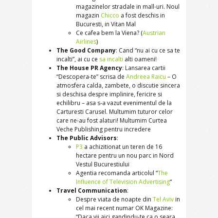
magazinelor stradale in mall-uri. Noul
magazin
Chicco
a fost deschis in
Bucuresti, in Vitan Mal
Ce cafea bem la Viena? (
Austrian
Airlines
)
The Good Company
: Cand “nu ai cu ce sa te
incalti”, ai cu ce
sa incalti
alti oameni!
The House PR Agency
: Lansarea cartii
“Descopera-te” scrisa de
Andreea Raicu
– O
atmosfera calda, zambete, o discutie sincera
si deschisa despre implinire, fericire si
echilibru – asa s-a vazut evenimentul de la
Carturesti Carusel. Multumim tuturor celor
care ne-au fost alaturi! Multumim Curtea
Veche Publishing pentru incredere
The Public Advisors
:
P3
a achizitionat un teren de 16
hectare pentru un nou parc in Nord
Vestul Bucurestiului
Agentia recomanda articolul “
The
Influence of Television Advertising
“
Travel Communication
:
Despre viata de noapte din
Tel Aviv
in
cel mai recent numar OK Magazine:
“Daca vii aici gandindu-te ca o seara