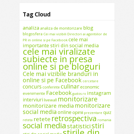
Tag Cloud
analiza
blog
analiza de monitorizare
blogosfera
Cei mai vizibili Directori ai agentiilor de
cele mai
PR in online si pe Facebook
importante stiri din social media
cele mai viralizate
subiecte in presa
online si pe bloguri
Cele mai vizibile branduri in
online si pe Facebook
cercetare
culinar
concurs
economic
conferinte
Facebook
instagram
evenimente
gustos.ro
monitorizare
interviuri
livewall
monitorizare
monitorizare media
social media
online
opinii
quiz
prezentare
retrospectiva
retete
reteta
romania
social media
stiri
statistici
stirile din