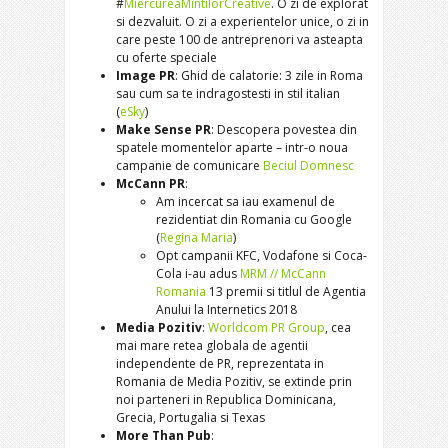
#
MiercureaMintilorCreative
. O zi de explorat
si dezvaluit. O zi a experientelor unice, o zi in
care peste 100 de antreprenori va asteapta
cu oferte speciale
Image PR
: Ghid de calatorie: 3 zile in Roma
sau cum sa te indragostesti in stil italian
(
eSky
)
Make Sense PR
: Descopera povestea din
spatele momentelor aparte – intr-o noua
campanie de comunicare
Beciul Domnesc
McCann PR
:
Am incercat sa iau examenul de
rezidentiat din Romania cu Google
(
Regina Maria
)
Opt campanii KFC, Vodafone si Coca-
Cola i-au adus
MRM // McCann
Romania
13 premii si titlul de Agentia
Anului la Internetics 2018
Media Pozitiv
:
Worldcom PR Group
, cea
mai mare retea globala de agentii
independente de PR, reprezentata in
Romania de Media Pozitiv, se extinde prin
noi parteneri in Republica Dominicana,
Grecia, Portugalia si Texas
More Than Pub
: