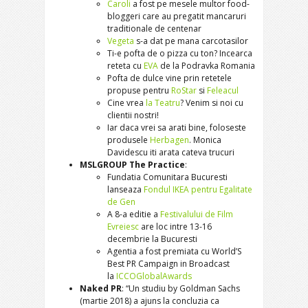
Caroli
a fost pe mesele multor food-
bloggeri care au pregatit mancaruri
traditionale de centenar
Vegeta
s-a dat pe mana carcotasilor
Ti-e pofta de o pizza cu ton? Incearca
reteta cu
EVA
de la Podravka Romania
Pofta de dulce vine prin retetele
propuse pentru
RoStar
si
Feleacul
Cine vrea
la Teatru
? Venim si noi cu
clientii nostri!
Iar daca vrei sa arati bine, foloseste
produsele
Herbagen
. Monica
Davidescu iti arata cateva trucuri
MSLGROUP The Practice
:
Fundatia Comunitara Bucuresti
lanseaza
Fondul IKEA pentru Egalitate
de Gen
A 8-a editie a
Festivalului de Film
Evreiesc
are loc intre 13-16
decembrie la Bucuresti
Agentia a fost premiata cu World’S
Best PR Campaign in Broadcast
la
ICCOGlobalAwards
Naked PR
: “Un studiu by Goldman Sachs
(martie 2018) a ajuns la concluzia ca