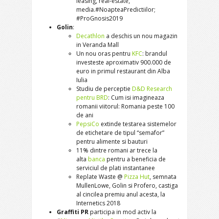
leasing, real-estate,
media.#NoapteaPredictiilor;
#ProGnosis2019
Golin
:
Decathlon
a deschis un nou magazin
in Veranda Mall
Un nou oras pentru
KFC
: brandul
investeste aproximativ 900.000 de
euro in primul restaurant din Alba
Iulia
Studiu de perceptie
D&D Research
pentru BRD
: Cum isi imagineaza
romanii viitorul: Romania peste 100
de ani
PepsiCo
extinde testarea sistemelor
de etichetare de tipul “semafor”
pentru alimente si bauturi
11% dintre romani ar trece la
alta
banca
pentru a beneficia de
serviciul de plati instantanee
Replate Waste @
Pizza Hut
, semnata
MullenLowe, Golin si Profero, castiga
al cincilea premiu anul acesta, la
Internetics 2018
Graffiti PR
participa in mod activ la