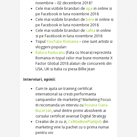
noiembrie – 02 decembrie 2018?
Cele mai vizibile branduri de
apa
in online si
pe Facebook in luna noiembrie 2018
Cele mai vizibile branduri de
bere
in online si
pe Facebook in luna noiembrie 2018
Cele mai vizibile branduri de
cafea
in online
si pe Facebook in luna noiembrie 2018
Topul
YouTube Romania
– cine sunt artistii si
vloggerii populari
Raluca Raducanu
(Fata cu Vioara) reprezinta
Romania in topul celor mai bune momente X
Factor Global 2018 alaturi de concurenti din
USA, UK si Italia cu piesa Billie Jean
Interviuri, opinii:
Cum te ajuta un training certificat
international sa cresti performanta
campaniilor de marketing? Marketing Focus
iti recomanda un interviu cu
Roxana Oana
Bucerzan
, unul dintre primii absolventi ai
cursului certificat avansat Digital Strategy
Creativi de zi cu zi,
CelMaiBinePlatitJob
din
marketing vine la pachet cu o prima numai
pentru voi