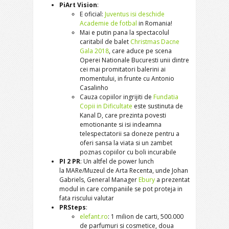
PiArt Vision
:
E oficial:
Juventus isi deschide
Academie de fotbal
in Romania!
Mai e putin pana la spectacolul
caritabil de balet
Christmas Dacne
Gala 2018
, care aduce pe scena
Operei Nationale Bucuresti unii dintre
cei mai promitatori balerini ai
momentului, in frunte cu Antonio
Casalinho
Cauza copiilor ingrijiti de
Fundatia
Copii in Dificultate
este sustinuta de
Kanal D, care prezinta povesti
emotionante si isi indeamna
telespectatorii sa doneze pentru a
oferi sansa la viata si un zambet
poznas copiilor cu boli incurabile
PI 2 PR
: Un altfel de power lunch
la MARe/Muzeul de Arta Recenta, unde Johan
Gabriels, General Manager
Ebury
a prezentat
modul in care companiile se pot proteja in
fata riscului valutar
PRSteps
:
elefant.ro
: 1 milion de carti, 500.000
de parfumuri si cosmetice, doua