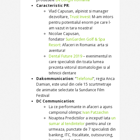
Caracteristic PR
:
Vlad Capusan, alpinist si manager
dezvoltare,
Trust Invest
: M-am intors
pentru potentialul enorm pe care l-
am vazut in tara noastra!
Nicolae Capusan,
fondator
SunGarden Golf & Spa
Resort
: Afaceri in Romania: arta si
aventura!
Dental Future 2019
– evenimentul in
care specialisti din toata lumea
prezinta viitorul stomatologiei si al
tehnicii dentare
Dakommunication
: “
Telefonul
“, regia Anca
Damian, este unul din cele 15 scurtmetraje
de animatie selectate la Sundance Film
Festival
DC Communication
:
La ce performante in afaceri a ajuns
campionul olimpic
Ivan Patzaichin
Noaptea Predictiilor a inceput! Iata
un
sumar al tendintelor
pentru anul ce
urmeaza, punctate de 7 specialisti din
banking, ITC, fiscalitate, outsourcing,