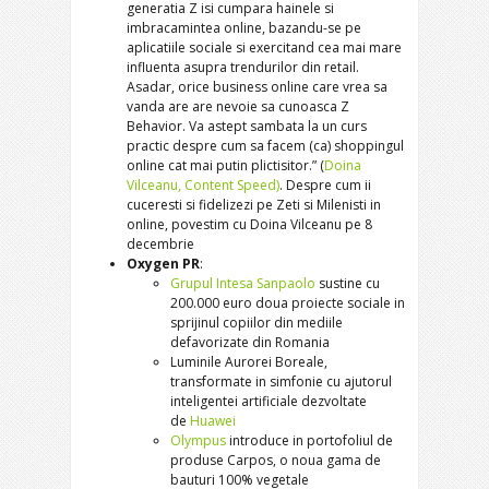
generatia Z isi cumpara hainele si
imbracamintea online, bazandu-se pe
aplicatiile sociale si exercitand cea mai mare
influenta asupra trendurilor din retail.
Asadar, orice business online care vrea sa
vanda are are nevoie sa cunoasca Z
Behavior. Va astept sambata la un curs
practic despre cum sa facem (ca) shoppingul
online cat mai putin plictisitor.” (
Doina
Vilceanu, Content Speed)
. Despre cum ii
cuceresti si fidelizezi pe Zeti si Milenisti in
online, povestim cu Doina Vilceanu pe 8
decembrie
Oxygen PR
:
Grupul Intesa Sanpaolo
sustine cu
200.000 euro doua proiecte sociale in
sprijinul copiilor din mediile
defavorizate din Romania
Luminile Aurorei Boreale,
transformate in simfonie cu ajutorul
inteligentei artificiale dezvoltate
de
Huawei
Olympus
introduce in portofoliul de
produse Carpos, o noua gama de
bauturi 100% vegetale