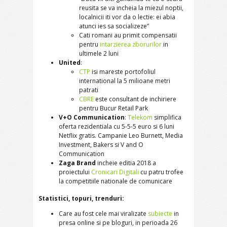
reusita se va incheia la miezul noptii,
localnicii iti vor da o lectie: ei abia
atunci ies sa socializeze”
Cati romani au primit compensatii
pentru
intarzierea zborurilor
in
ultimele 2 luni
United
:
CTP
isi mareste portofoliul
international la 5 milioane metri
patrati
CBRE
este consultant de inchiriere
pentru Bucur Retail Park
V+O Communication
:
Telekom
simplifica
oferta rezidentiala cu 5-5-5 euro si 6 luni
Netflix gratis. Campanie Leo Burnett, Media
Investment, Bakers si V and O
Communication
Zaga Brand
incheie editia 2018 a
proiectului
Cronicari Digitali
cu patru trofee
la competitiile nationale de comunicare
Statistici, topuri, trenduri:
Care au fost cele mai viralizate
subiecte
in
presa online si pe bloguri, in perioada 26