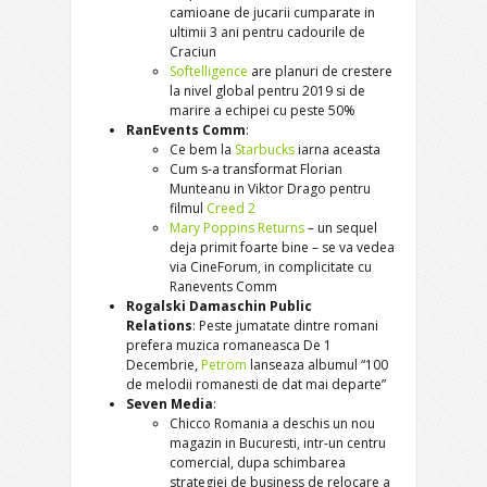
camioane de jucarii cumparate in
ultimii 3 ani pentru cadourile de
Craciun
Softelligence
are planuri de crestere
la nivel global pentru 2019 si de
marire a echipei cu peste 50%
RanEvents Comm
:
Ce bem la
Starbucks
iarna aceasta
Cum s-a transformat Florian
Munteanu in Viktor Drago pentru
filmul
Creed 2
Mary Poppins Returns
– un sequel
deja primit foarte bine – se va vedea
via CineForum, in complicitate cu
Ranevents Comm
Rogalski Damaschin Public
Relations
: Peste jumatate dintre romani
prefera muzica romaneasca De 1
Decembrie,
Petrom
lanseaza albumul “100
de melodii romanesti de dat mai departe”
Seven Media
:
Chicco Romania a deschis un nou
magazin in Bucuresti, intr-un centru
comercial, dupa schimbarea
strategiei de business de relocare a