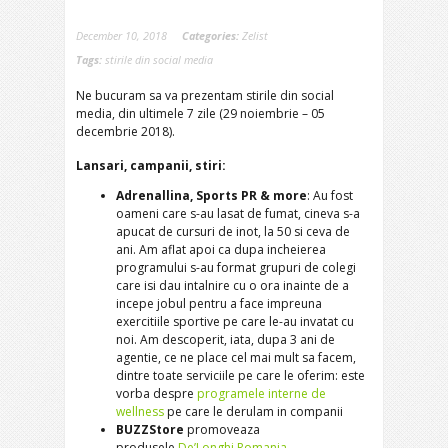
December 10, 2018
Categories:
Zelist
Tags:
stirile din social media
Ne bucuram sa va prezentam stirile din social
media, din ultimele 7 zile (29 noiembrie – 05
decembrie 2018).
Lansari, campanii, stiri:
Adrenallina, Sports PR & more
: Au fost
oameni care s-au lasat de fumat, cineva s-a
apucat de cursuri de inot, la 50 si ceva de
ani. Am aflat apoi ca dupa incheierea
programului s-au format grupuri de colegi
care isi dau intalnire cu o ora inainte de a
incepe jobul pentru a face impreuna
exercitiile sportive pe care le-au invatat cu
noi. Am descoperit, iata, dupa 3 ani de
agentie, ce ne place cel mai mult sa facem,
dintre toate serviciile pe care le oferim: este
vorba despre
programele interne de
wellness
pe care le derulam in companii
BUZZStore
promoveaza
produsele
De’Longhi Romania