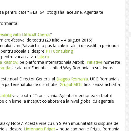
a pentru catei“ #LaF64FotografiaFaceBine. Agentia te
rformanta
ealing with Difficult Clients
“
micro-festival de teatru (28 iulie – 4 august 2016)
ului Ivan Patzaichin a pus la cale intalniri de vaslit in perioada
pentru scoala si despre
FTI Consulting
 pentru vacanta via
Life.ro
a Rasnov,
pe platforma internationala Airbnb.
Initiative
numeste
randa
se alatura Fundatiei United Way Romania in sustinerea
este noul Director General al
Diageo Romania
. UPC Romania si
 parteneriatului de distributie.
Grupul MOL
finalizeaza achizitia
Untold
‬ vezi toata ‪#‎Transilvania. Agentia mentioneaza faptul
e din lume, a inceput colaborarea la nivel global cu agentiile
laxy Note7. Acesta vine cu un S Pen imbunatatit si dispune de
rie si despre
Limonada Prigat
– noua campanie Prigat Romania