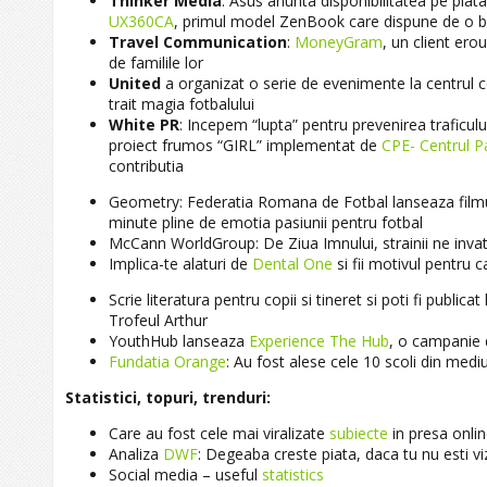
Thinker Media
: Asus anunta disponibilitatea pe piata
UX360CA
, primul model ZenBook care dispune de o ba
Travel Communication
:
MoneyGram
, un client ero
de familile lor
United
a organizat o serie de evenimente la centrul 
trait magia fotbalului
White PR
: Incepem “lupta” pentru prevenirea traficul
proiect frumos “GIRL” implementat de
CPE- Centrul Pa
contributia
Geometry: Federatia Romana de Fotbal lanseaza filmu
minute pline de emotia pasiunii pentru fotbal
McCann WorldGroup: De Ziua Imnului, strainii ne inva
Implica-te alaturi de
Dental One
si fii motivul pentru
Scrie literatura pentru copii si tineret si poti fi publicat
Trofeul Arthur
YouthHub lanseaza
Experience The Hub
, o campanie d
Fundatia Orange
: Au fost alese cele 10 scoli din mediu
Statistici, topuri, trenduri:
Care au fost cele mai viralizate
subiecte
in presa onlin
Analiza
DWF
: Degeaba creste piata, daca tu nu esti vi
Social media – useful
statistics