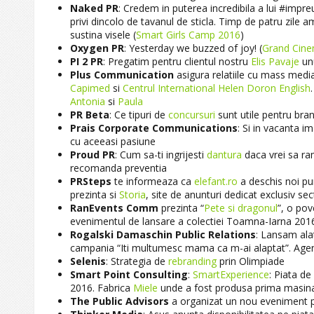
Naked PR
: Credem in puterea incredibila a lui ‪#‎impr
privi dincolo de tavanul de sticla. Timp de patru zile a
sustina visele (
Smart Girls Camp 2016
)
Oxygen PR
: Yesterday we buzzed of joy! (
Grand Cin
PI 2 PR
: Pregatim pentru clientul nostru
Elis Pavaje
unu
Plus Communication
asigura relatiile cu mass medi
Capimed
si
Centrul International Helen Doron English
Antonia
si
Paula
PR Beta
: Ce tipuri de
concursuri
sunt utile pentru bran
Prais Corporate Communications
: Si in vacanta i
cu aceeasi pasiune
Proud PR
: Cum sa-ti ingrijesti
dantura
daca vrei sa ram
recomanda preventia
PRSteps
te informeaza ca
elefant.ro
a deschis noi pun
prezinta si
Storia
, site de anunturi dedicat exclusiv se
RanEvents Comm
prezinta “
Pete si dragonul
”, o pov
evenimentul de lansare a colectiei Toamna-Iarna 201
Rogalski Damaschin Public Relations
: Lansam ala
campania “Iti multumesc mama ca m-ai alaptat”. Agen
Selenis
: Strategia de
rebranding
prin Olimpiade
Smart Point Consulting
:
SmartExperience
: Piata de
2016. Fabrica
Miele
unde a fost produsa prima masina 
The Public Advisors
a organizat un nou eveniment 