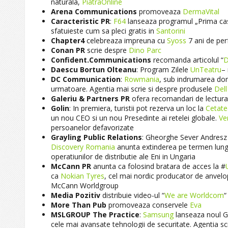
naturala,
PiatraOnline
Arena Communications
promoveaza
DermaVital
Caracteristic PR
:
F64
lanseaza programul „Prima cas
sfatuieste cum sa pleci gratis in
Santorini
Chapter4
celebreaza impreuna cu
Syoss
7 ani de pe
Conan PR
scrie despre
‎Dino Parc
Confident.Communications
recomanda articolul “
D
Daescu Bortun Olteanu
: Program Zilele
UnTeatru
– 
DC Communication
:
Rowmania
, sub indrumarea domn
urmatoare. Agentia mai scrie si despre produsele
Dell
Galeriu & Partners PR
ofera recomandari de lectura
Golin
: In premiera, turistii pot rezerva un loc la
Cetate
un nou CEO si un nou Presedinte ai retelei globale.
Ve
persoanelor defavorizate
Grayling Public Relations
: Gheorghe Sever Andresz 
Discovery Romania
anunta extinderea pe termen lung a
operatiunilor de distributie ale Eni in Ungaria
McCann PR
anunta ca folosind bratara de acces la ‪#‎
ca
Nokian Tyres
, cel mai nordic producator de anvelop
McCann Worldgroup
Media Pozitiv
distribuie video-ul “
We are Worldcom
“
More Than Pub
promoveaza conservele
Eva
MSLGROUP The Practice
:
Samsung
lanseaza noul Ga
cele mai avansate tehnologii de securitate. Agentia sc