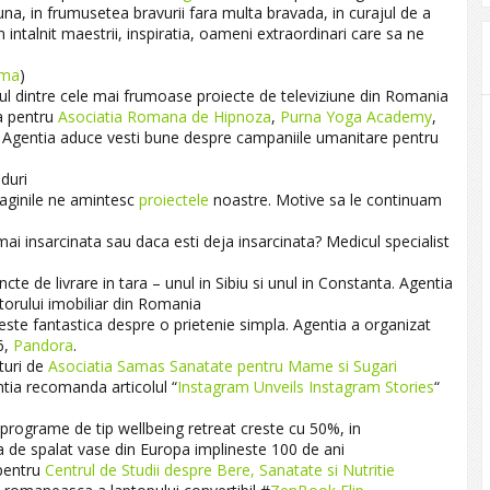
euna‬, in frumusetea bravurii fara multa bravada, in curajul de a
m intalnit maestrii, inspiratia, oameni extraordinari care sa ne
ema
)
l dintre cele mai frumoase proiecte de televiziune din Romania
a pentru
Asociatia Romana de Hipnoza
,
Purna Yoga Academy
,
. Agentia aduce vesti bune despre campaniile umanitare pentru
duri
maginile ne amintesc
proiectele
noastre. Motive sa le continuam
ai insarcinata sau daca esti deja insarcinata? Medicul specialist
cte de livrare in tara – unul in Sibiu si unul in Constanta. Agentia
ctorului imobiliar din Romania
este fantastica despre o prietenie simpla. Agentia a organizat
6,
Pandora
.
turi de
Asociatia Samas Sanatate pentru Mame si Sugari
tia recomanda articolul “
Instagram Unveils Instagram Stories
“
 programe de tip wellbeing retreat creste cu 50%, in
de spalat vase din Europa implineste 100 de ani
pentru
Centrul de Studii despre Bere, Sanatate si Nutritie