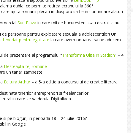
 romaneasca a laptopului convertibil ‪#‎
ZenBook‬ Flip
lama dubla, ce permite rotirea ecranului la 360°
u care ajuta romanii plecati in diaspora sa fie in continuare alaturi
comercial
Sun Plaza
in care mii de bucuresteni s-au distrat si au
ui de persoane pentru exploatare sexuala a adolescentilor! Un
rteneriat pentru egalitate
la care avem onoarea sa ne aducem
l de prezentare al programului “
Transforma Ulita in Stadion
” – 4
ta
Desteapta-te, romane
 care un tanar zambeste
 la
Editura Arthur
– a 5-a editie a concursului de creatie literara
estinata tinerilor antreprenori si freelancerilor
l rural in care se va derula Digitaliada
e si pe bloguri, in perioada 18 – 24 iulie 2016?
zibil in Google