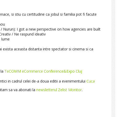
ace, si stiu cu certitudine ca jobul si familia pot fi facute
 nou
/ Nurun): I got a new perspective on how agencies are built
Creativ / Ne raspund ideativ
n lume
i exista aceasta distanta intre spectator si cinema si ca
 la
TeCOMM eCommerce Conference&Expo Cluj
antici in cadrul celei de-a doua editii a evenimentului
Cuca
vitam sa va abonati la
newsletterul Zelist Monitor
.