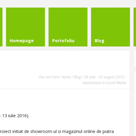
Homepage
Portofoliu
Blog
You are here:
Home
/
Blog
/ 28 iulie - 03 august 2016 -
Saptamana in Social Media
 13 iulie 2016).
Proiect initiat de showroom-ul si magazinul online de piatra