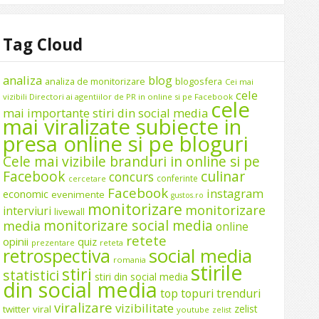
Tag Cloud
analiza
blog
analiza de monitorizare
blogosfera
Cei mai
cele
vizibili Directori ai agentiilor de PR in online si pe Facebook
cele
mai importante stiri din social media
mai viralizate subiecte in
presa online si pe bloguri
Cele mai vizibile branduri in online si pe
Facebook
culinar
concurs
conferinte
cercetare
Facebook
instagram
economic
evenimente
gustos.ro
monitorizare
monitorizare
interviuri
livewall
monitorizare social media
media
online
retete
opinii
quiz
prezentare
reteta
social media
retrospectiva
romania
stirile
stiri
statistici
stiri din social media
din social media
top
topuri
trenduri
viralizare
vizibilitate
zelist
twitter
viral
youtube
zelist