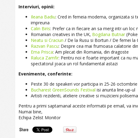
Interviuri, opinii:
Ileana Badiu
: Cred in femeia moderna, organizata si ten
impreuna
Calin Biris
: Prefer ca in fiecare an sa merg intr-un loc
Romanian creatives in the UK,
Bogdana Butnar
(Poke 
Neatu si Craciun
/ De la Rusu si Bortun / De femei la 
Razvan Pascu
: Despre cea mai frumoasa calatorie di
Ema Prisca
: Am plecat din Romania, din dragoste
Raluca Zamfir
: Pentru noi e foarte important ca nu ma
spectatorul joaca un rol fundamental astazi
Evenimente, conferinte:
Peste 30 de speakeri vor participa in 25-26 octombrie
Bucharest GreenSounds Festival
isi anunta line-up-ul
Artisti rezidenti, ateliere creative si muzicieni polisem
Pentru a primi saptamanal aceste informatii pe email, va in
Numai bine,
Echipa Zelist Monitor