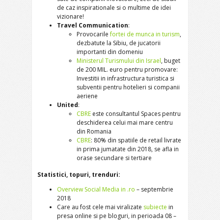
de caz inspirationale si o multime de idei
vizionare!
Travel Communication
:
Provocarile
fortei de munca in turism
,
dezbatute la Sibiu, de jucatorii
importanti din domeniu
Ministerul Turismului din Israel
, buget
de 200 MIL. euro pentru promovare:
Investitii in infrastructura turistica si
subventii pentru hotelieri si companii
aeriene
United
:
CBRE
este consultantul Spaces pentru
deschiderea celui mai mare centru
din Romania
CBRE
: 80% din spatiile de retail livrate
in prima jumatate din 2018, se afla in
orase secundare si tertiare
Statistici, topuri, trenduri:
Overview Social Media in .ro
– septembrie
2018
Care au fost cele mai viralizate
subiecte
in
presa online si pe bloguri, in perioada 08 –