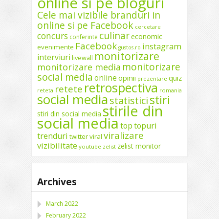
online si pe bloguri
Cele mai vizibile branduri in
online si pe Facebook
cercetare
culinar
concurs
economic
conferinte
Facebook
instagram
evenimente
gustos.ro
monitorizare
interviuri
livewall
monitorizare
monitorizare media
social media
online
opinii
quiz
prezentare
retrospectiva
retete
reteta
romania
social media
stiri
statistici
stirile din
stiri din social media
social media
top
topuri
viralizare
trenduri
twitter
viral
vizibilitate
zelist monitor
youtube
zelist
Archives
March 2022
February 2022