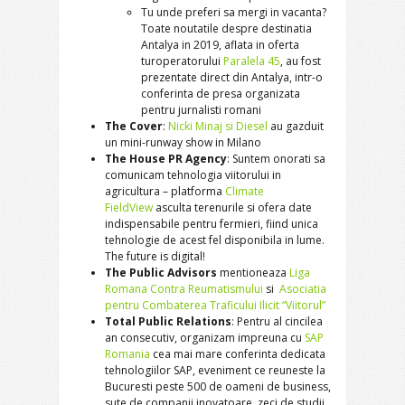
Tu unde preferi sa mergi in vacanta?
Toate noutatile despre destinatia
Antalya in 2019, aflata in oferta
turoperatorului
Paralela 45
, au fost
prezentate direct din Antalya, intr-o
conferinta de presa organizata
pentru jurnalisti romani
The Cover
:
Nicki Minaj si Diesel
au gazduit
un mini-runway show in Milano
The House PR Agency
: Suntem onorati sa
comunicam tehnologia viitorului in
agricultura – platforma
Climate
FieldView
asculta terenurile si ofera date
indispensabile pentru fermieri, fiind unica
tehnologie de acest fel disponibila in lume.
The future is digital!
The Public Advisors
mentioneaza
Liga
Romana Contra Reumatismului
si
Asociatia
pentru Combaterea Traficului Ilicit “Viitorul”
Total Public Relations
: Pentru al cincilea
an consecutiv, organizam impreuna cu
SAP
Romania
cea mai mare conferinta dedicata
tehnologiilor SAP, eveniment ce reuneste la
Bucuresti peste 500 de oameni de business,
sute de companii inovatoare, zeci de studii