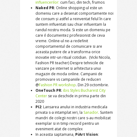
influencerilor:
cum faci, din tech, frumos
Naked PR
: Online shopping-ul este un
domeniu care a desenat comportamente noi
de consum și astfel a reinventat felul în care
suntem influentati sau chiar influentam la
randul nostru moda. Si este un domeniu pe
care il documentez profesionist de ceva
vreme. Online-ul ne-a redefinit
comportamentul de comunicare si are
aceasta putere de a transforma orice
inovatie intr-un ritual cotidian. (Vicki Nicola,
Fashion PR teacher) Despre tehnicile de
vanzare pe internet si arhitectura unui
magazin de moda online. Campanii de
promovare vs campaniile de reduceri
@
Fashion PR workshop
. Din 29 octombrie.
OneTouch PR
:
ibis Styles Bucharest City
Center
se va deschide in prima parte din
2020
PI2
: Lansarea anului in industria medicala
privata s-a intamplat ieri, la
Sanador
. Suntem
mandri de colegii nostri care s-au mobilizat
exemplar si in timp record pentru un
eveniment atat de complex
In aceasta saptamana,
PiArt Vision
: