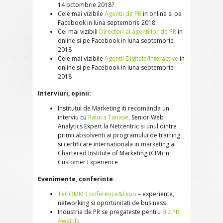
14 octombrie 2018?
Cele mai vizibile
Agentii de PR
in online si pe
Facebook in luna septembrie 2018
Cei mai vizibili
Directori ai agentiilor de PR
in
online si pe Facebook in luna septembrie
2018
Cele mai vizibile
Agentii Digitale/Interactive
in
online si pe Facebook in luna septembrie
2018
Interviuri, opinii:
Institutul de Marketing iti recomanda un
interviu cu
Raluca Tanase
, Senior Web
Analytics Expert la Netcentric si unul dintre
primii absolventi ai programului de training
si certificare internationala in marketing al
Chartered Institute of Marketing (CIM) in
Customer Experience
Evenimente, conferinte:
TeCOMM Conference&Expo
– experiente,
networking si oportunitati de business
Industria de PR se pregateste pentru
Biz PR
Awards