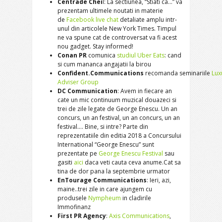
Centrade Chei
l: La sectiunea, “Stiati ca…” va
prezentam ultimele noutati in materie
de
Facebook live chat
detaliate amplu intr-
unul din articolele New York Times. Timpul
ne va spune cat de controversat va fi acest
nou gadget. Stay informed!
Conan PR
comunica
studiul Uber Eats
: cand
si cum mananca angajatii la birou
Confident.Communications
recomanda seminariile
Lux
Adviser Group
DC Communication
: Avem in fiecare an
cate un mic continuum muzical douazeci si
trei de zile legate de George Enescu. Un an
concurs, un an festival, un an concurs, un an
festival…. Bine, si intre? Parte din
reprezentatiile din editia 2018 a Concursului
International “George Enescu” sunt
prezentate pe
George Enescu Festival
sau
gasiti
aici
daca veti cauta ceva anume.Cat sa
tina de dor pana la septembrie urmator
EnTourage Communications
: Ieri, azi,
maine..trei zile in care ajungem cu
produsele
Nympheum
in cladirile
Immofinanz
First PR Agency
:
Axis Communications
,