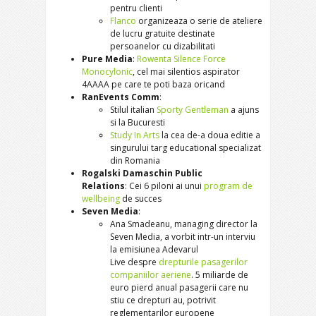
pentru clienti
Flanco
organizeaza o serie de ateliere
de lucru gratuite destinate
persoanelor cu dizabilitati
Pure Media
:
Rowenta Silence Force
Monocylonic
, cel mai silentios aspirator
4AAAA pe care te poti baza oricand
RanEvents Comm
:
Stilul italian
Sporty Gentleman
a ajuns
si la Bucuresti
Study In Arts
la cea de-a doua editie a
singurului targ educational specializat
din Romania
Rogalski Damaschin Public
Relations
: Cei 6 piloni ai unui
program de
wellbeing
de succes
Seven Media
:
Ana Smadeanu, managing director la
Seven Media, a vorbit intr-un interviu
la emisiunea Adevarul
Live despre
drepturile pasagerilor
companiilor aeriene
. 5 miliarde de
euro pierd anual pasagerii care nu
stiu ce drepturi au, potrivit
reglementarilor europene