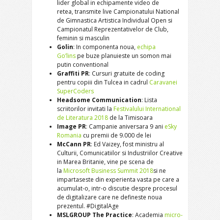
lider global in echipamente video de
retea, transmite live Campionatului National
de Gimnastica Artistica Individual Open si
Campionatul Reprezentativelor de Club,
feminin si masculin
Golin
: In componenta noua,
echipa
Go’lins
pe buze planuieste un somon mai
putin conventional
Graffiti PR
: Cursuri gratuite de coding
pentru copiii din Tulcea in cadrul
Caravanei
SuperCoders
Headsome Communication
: Lista
scriitorilor invitati la
Festivalului International
de Literatura 2018
de la Timisoara
Image PR
: Campanie aniversara 9 ani
eSky
Romania
cu premii de 9.000 de lei
McCann PR
: Ed Vaizey, fost ministru al
Culturii, Comunicatiilor si Industriilor Creative
in Marea Britanie, vine pe scena de
la
Microsoft
Business Summit 2018
si ne
impartaseste din experienta vasta pe care a
acumulat-o, intr-o discutie despre procesul
de digitalizare care ne defineste noua
prezentul. #DigitalAge
MSLGROUP The Practice
: Academia
micro-