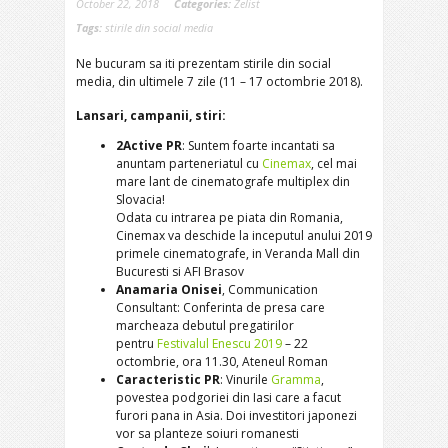
October 22, 2018
Categories:
Zelist
Tags:
stirile din social media
Ne bucuram sa iti prezentam stirile din social
media, din ultimele 7 zile (11 – 17 octombrie 2018).
Lansari, campanii, stiri:
2Active PR
: Suntem foarte incantati sa
anuntam parteneriatul cu
Cinemax
, cel mai
mare lant de cinematografe multiplex din
Slovacia!
Odata cu intrarea pe piata din Romania,
Cinemax va deschide la inceputul anului 2019
primele cinematografe, in Veranda Mall din
Bucuresti si AFI Brasov
Anamaria Onisei
, Communication
Consultant: Conferinta de presa care
marcheaza debutul pregatirilor
pentru
Festivalul Enescu 2019
– 22
octombrie, ora 11.30, Ateneul Roman
Caracteristic PR
: Vinurile
Gramma
,
povestea podgoriei din Iasi care a facut
furori pana in Asia. Doi investitori japonezi
vor sa planteze soiuri romanesti