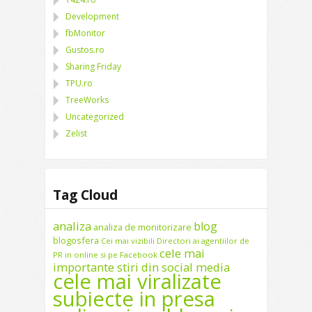
Development
fbMonitor
Gustos.ro
Sharing Friday
TPU.ro
TreeWorks
Uncategorized
Zelist
Tag Cloud
analiza
blog
analiza de monitorizare
blogosfera
Cei mai vizibili Directori ai agentiilor de
cele mai
PR in online si pe Facebook
importante stiri din social media
cele mai viralizate
subiecte in presa