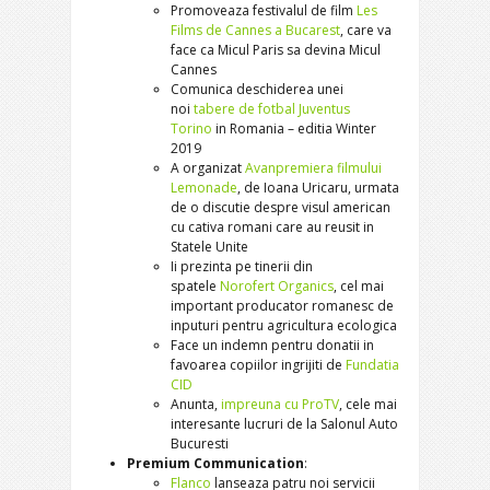
Promoveaza festivalul de film
Les
Films de Cannes a Bucarest
, care va
face ca Micul Paris sa devina Micul
Cannes
Comunica deschiderea unei
noi
tabere de fotbal Juventus
Torino
in Romania – editia Winter
2019
A organizat
Avanpremiera filmului
Lemonade
, de Ioana Uricaru, urmata
de o discutie despre visul american
cu cativa romani care au reusit in
Statele Unite
Ii prezinta pe tinerii din
spatele
Norofert Organics
, cel mai
important producator romanesc de
inputuri pentru agricultura ecologica
Face un indemn pentru donatii in
favoarea copiilor ingrijiti de
Fundatia
CID
Anunta,
impreuna cu ProTV
, cele mai
interesante lucruri de la Salonul Auto
Bucuresti
Premium Communication
:
Flanco
lanseaza patru noi servicii