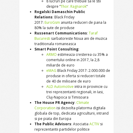
8 lucruri pe care trebuie sa le stii
despre “
Thor: Ragnarok
“
Rogalski Damaschin Public
Relations
: Black Friday
2017:
EuroGsm
anunta reduceri de pana la
80% la sute de produse
Russenart Communications
:
Taraf
Bucuresti
sarbatoreste Noua ani de muzica
traditionala romaneasca
Smart Point Consulting
:
ARMO
estimeaza cresterea cu 35% a
comertului online in 2017, la 2,8
miliarde de euro
eMAG
Black Friday 2017: 2.000.000 de
produse in oferta si reduceri totale
de 40 de milioane de euro
ALD Automotive
intra in provincie cu
trei reprezentanti regionali, in Iasi,
Cluj-Napoca si Timisoara
The House PR Agency
:
Climate
Corporation
isi dezvolta platorma digitala
globala de top, dedicata agriculturii, intrand
si pe piata din Europa
The Public Advisors
: Asociatia
ACTIV
si
reprezentantii partidelor politice