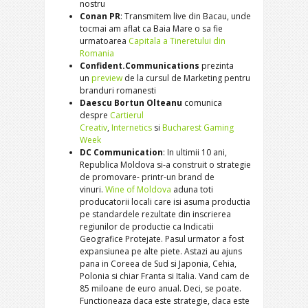
nostru
Conan PR
: Transmitem live din Bacau, unde
tocmai am aflat ca Baia Mare o sa fie
urmatoarea
Capitala a Tineretului din
Romania
Confident.Communications
prezinta
un
preview
de la cursul de Marketing pentru
branduri romanesti
Daescu Bortun Olteanu
comunica
despre
Cartierul
Creativ
,
Internetics
si
Bucharest Gaming
Week
DC Communication
: In ultimii 10 ani,
Republica Moldova si-a construit o strategie
de promovare- printr-un brand de
vinuri.
Wine of Moldova
aduna toti
producatorii locali care isi asuma productia
pe standardele rezultate din inscrierea
regiunilor de productie ca Indicatii
Geografice Protejate. Pasul urmator a fost
expansiunea pe alte piete. Astazi au ajuns
pana in Coreea de Sud si Japonia, Cehia,
Polonia si chiar Franta si Italia. Vand cam de
85 miloane de euro anual. Deci, se poate.
Functioneaza daca este strategie, daca este