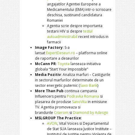
angajatilor Agentiei Europene a
Medicamentului (EMA) intr-o scrisoare
deschisa, sustinand candidatura
Romaniei
Agentia scrie despre importanta
testarii HIV si despre
testul
autoadministrabil
recent introdus in
farmacii
Image Factory
: S-a
lansat
ExpertDeseuri.ro
– platforma online
de raportare a deseurilor
McCann PR
:
Toyota
lanseaza initiativa
globala “Start Your Impossible”
Media Pozitiv
: Analiza marfuri – Castigurile
in sectorul marfurilor determinate de un
sector energetic puternic (
Saxo Bank
)
More Than Pub
continua campania
Influencers pentru
Podravka Romania
si
plasarea de produse
SanoVita
in emisiune
TV. Agentia promoveaza si
brandurile
Ciserom
si
Diamond by Adesgo
MSLGROUP The Practice
:
AVON
, Vital Voices si Departamentul
de Stat SUA lanseaza Justice Institute –
Institutul de Justitie pentru Violenta de