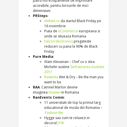
patru noi echipamente de imprimare
accesibile, pentru birourile de mici
dimensiuni
PRSteps
:
elefant.ro
da startul Black Friday pe
16 noiembrie
Piata de
eCommerce
europeana si
unde se situeaza Romania
Falcon Electronics
pregateste
reduceri cu pana la 90% de Black
Friday
Pure Media
:
Alain Alexanian – Chef cu o stea
Michelin sustine
Sarbatoarea Gustului
2017
Rowenta
Wet & Dry – Be the man you
want to be
RAA
: Catrinel Marlon devine
imaginea
Huawei
in Romania
RanEvents Comm
:
11 universitati de top la primul targ
educational de moda din Romania –
Fashion Me
Hygge sau cum te relaxezi in
decorul
JYSK