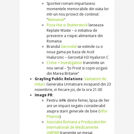
Sportivii romani impartasesc
momentele memorabile din viata lor
intr-un nou proiect de continut:
“
Neinvinsii
“
Pizza Hut si Shutterstock
lanseaza
Replate Waste – o initiativa de
prevenire a risipei alimentare din
Romania
Brandul
Gerovital
se extinde cu o
noua gama pe baza de Acid
Hialuronic – Gerovital H3 Hyaluron C
Crime + Investigation
transmite un
nou serial – “Jo Frost si copiii ucigasi
din Marea Britanie”
Grayling Public Relations
:
Vantatorii de
mituri
: Generatia Urmatoare incepand din 23
noiembrie, in fiecare joi, de la ora 21.00
Image PR
:
Pentru 44% dintre femei, lipsa de fier
are un impact negativ considerabil
asupra starii generale de bine (
Vifor
Pharma
)
Asociatia Romana a Producatorilor
Internationali de Medicamente
(ARPIM)
transmite un mesaj