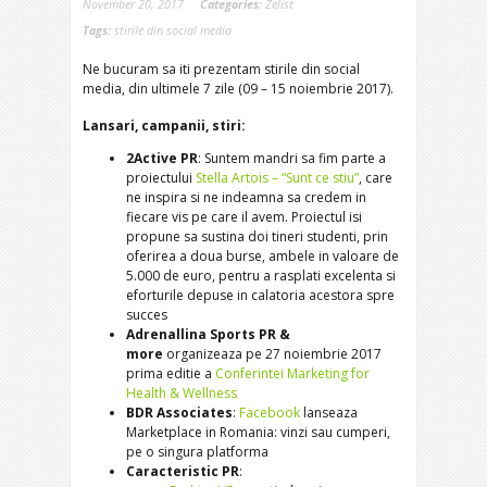
November 20, 2017
Categories:
Zelist
Tags:
stirile din social media
Ne bucuram sa iti prezentam stirile din social
media, din ultimele 7 zile (09 – 15 noiembrie 2017).
Lansari, campanii, stiri:
2Active PR
: Suntem mandri sa fim parte a
proiectului
Stella Artois – “Sunt ce stiu”
, care
ne inspira si ne indeamna sa credem in
fiecare vis pe care il avem. Proiectul isi
propune sa sustina doi tineri studenti, prin
oferirea a doua burse, ambele in valoare de
5.000 de euro, pentru a rasplati excelenta si
eforturile depuse in calatoria acestora spre
succes
Adrenallina Sports PR &
more
organizeaza pe 27 noiembrie 2017
prima editie a
Conferintei Marketing for
Health & Wellness
BDR Associates
:
Facebook
lanseaza
Marketplace in Romania: vinzi sau cumperi,
pe o singura platforma
Caracteristic PR
: