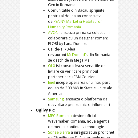
Gen in Romania
Comunitatile din Bacau sprijinite
pentru al doilea an consecutiv
de
PENNY Market si Habitat for
Humanity Romania
AVON
lanseaza prima sa colectie in
colaborare cu un designer roman:
FLORÍ by Lana Dumitru
Cel de-al 70-lea
restaurant
McDonald’s
din Romania
se deschide in Mega Mall
OLX
isi consolideaza serviciile de
livrare cu verificare prin noul
parteneriat cu FAN Courier
Enel
incepe operarea unui nou parc
eolian de 300 MW in Statele Unite ale
Americii
Samsung
lanseaza o platforma de
dezvoltare pentru micro-influenceri
Ogilvy PR
:
MEC Romania
devine oficial
Wavemaker Romania, noua agentie
de media, continut si tehnologie
Sonae Sierra
a inregistrat un profit net
de 78 milioane EUR in primele noua