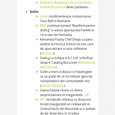
Baneasa Shopping City si Geometry
Global Bucharest
devin parteneri
Golin
:
Golin
condimenteaza comunicarea
Taco Bell in Romania
BRD
continua turneul “Manifest pentru
dialog” si aduce spectacolul Familii in
10 orase din Romania
Renumitul Pastry Chef Diego Lozano
sustine la Horeca School un nou curs
de specializare in arta cofetariei
(
Electolux
)
Dialog cu echipa A.R.C.E.N. si Re:Rise
despre Catalog Bucuresti
@Rezidenta
BRD Scena9
Golin a mers in Baicoi si Patarlagele
ca sa arate de ce nu trebuie ignorati
consumatorii din comunitatile mici
(
iSense Solutions
)
Gama Deluxe revine cu delicii
surprinzatoare in magazinele
Lidl
KFC
isi extinde reteaua cu doua noi
locatii inaugurand un restaurant in
Centrul Vechi din Bucuresti si o unitate
de tip drive-thru in Oradea