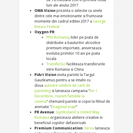
luni ale anului 2017
OMA Vision
prezinta
o selectie cu unele
dintre cele mai emotionante si frumoase
momente din cadrul editiei 2017 a
George
Enescu Festival
Oxygen PR
:
PPD Romania
, lider pe piata de
distributie a bauturilor alcoolice
premium importate, aniverseaza
evolutia primilor 10 ani pe piata
locala
TransferGo
faciliteaza transferurile
intre Romania si China
PiArt Vision
invita parintii la Targul
Gaudeamus pentru a se intalni cu
doua
autoare celebre de carti de
parenting
si lanseaza campania “
De 1
Decembrie, reunim familiile la
cinema
” chemand parintii si copiii la filmul de
animatie “
Dragonul vrajit
“
PR Avenue
:
Gymboland si United Way
Romania
organizeaza ateliere creative in
beneficiul copiilor defavorizati
Premium Communication
:
Xerox
lanseaza