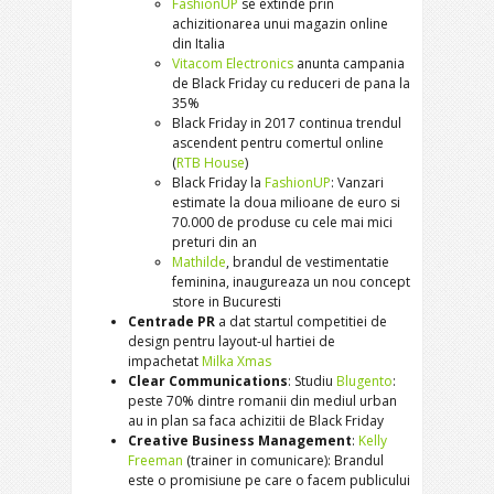
FashionUP
se extinde prin
achizitionarea unui magazin online
din Italia
Vitacom Electronics
anunta campania
de Black Friday cu reduceri de pana la
35%
Black Friday in 2017 continua trendul
ascendent pentru comertul online
(
RTB House
)
Black Friday la
FashionUP
: Vanzari
estimate la doua milioane de euro si
70.000 de produse cu cele mai mici
preturi din an
Mathilde
, brandul de vestimentatie
feminina, inaugureaza un nou concept
store in Bucuresti
Centrade PR
a dat startul competitiei de
design pentru layout-ul hartiei de
impachetat
Milka Xmas
Clear Communications
: Studiu
Blugento
:
peste 70% dintre romanii din mediul urban
au in plan sa faca achizitii de Black Friday
Creative Business Management
:
Kelly
Freeman
(trainer in comunicare): Brandul
este o promisiune pe care o facem publicului