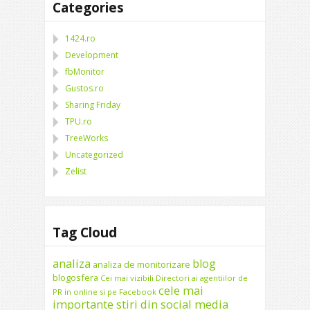
Categories
1424.ro
Development
fbMonitor
Gustos.ro
Sharing Friday
TPU.ro
TreeWorks
Uncategorized
Zelist
Tag Cloud
analiza
blog
analiza de monitorizare
blogosfera
Cei mai vizibili Directori ai agentiilor de
cele mai
PR in online si pe Facebook
importante stiri din social media