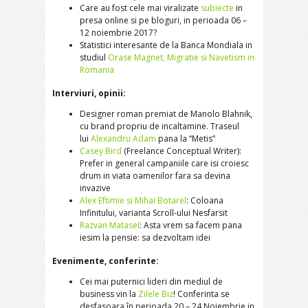
Care au fost cele mai viralizate
subiecte
in
presa online si pe bloguri, in perioada 06 –
12 noiembrie 2017?
Statistici interesante de la Banca Mondiala in
studiul
Orase Magnet, Migratie si Navetism in
Romania
Interviuri, opinii:
Designer roman premiat de Manolo Blahnik,
cu brand propriu de incaltamine. Traseul
lui
Alexandru Adam
pana la “Metis”
Casey Bird
(Freelance Conceptual Writer):
Prefer in general campaniile care isi croiesc
drum in viata oamenilor fara sa devina
invazive
Alex Eftimie si Mihai Botarel
: Coloana
Infinitului, varianta Scroll-ului Nesfarsit
Razvan Matasel
: Asta vrem sa facem pana
iesim la pensie: sa dezvoltam idei
Evenimente, conferinte:
Cei mai puternici lideri din mediul de
business vin la
Zilele Biz
! Conferinta se
desfasoara în perioada 20 – 24 Noiembrie in