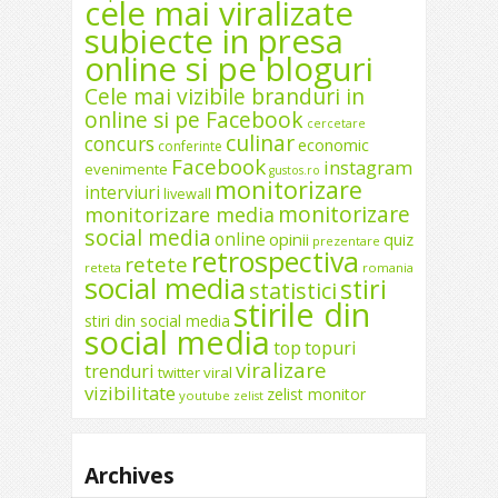
cele mai viralizate
subiecte in presa
online si pe bloguri
Cele mai vizibile branduri in
online si pe Facebook
cercetare
culinar
concurs
economic
conferinte
Facebook
instagram
evenimente
gustos.ro
monitorizare
interviuri
livewall
monitorizare
monitorizare media
social media
online
opinii
quiz
prezentare
retrospectiva
retete
reteta
romania
social media
stiri
statistici
stirile din
stiri din social media
social media
top
topuri
viralizare
trenduri
twitter
viral
vizibilitate
zelist monitor
youtube
zelist
Archives