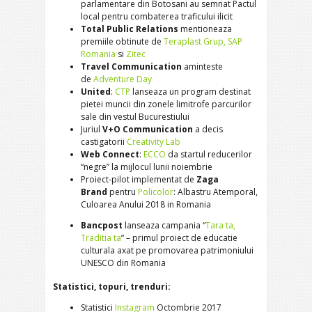
parlamentare din Botosani au semnat Pactul
local pentru combaterea traficului ilicit
Total Public Relations
mentioneaza
premiile obtinute de
Teraplast Grup, SAP
Romania
si
Zitec
Travel Communication
aminteste
de
Adventure Day
United
:
CTP
lanseaza un program destinat
pietei muncii din zonele limitrofe parcurilor
sale din vestul Bucurestiului
Juriul
V+O Communication
a decis
castigatorii
Creativity Lab
Web Connect
:
ECCO
da startul reducerilor
“negre” la mijlocul lunii noiembrie
Proiect-pilot implementat de
Zaga
Brand
pentru
Policolor
: Albastru Atemporal,
Culoarea Anului 2018 in Romania
Bancpost
lanseaza campania “
Tara ta,
Traditia ta
” – primul proiect de educatie
culturala axat pe promovarea patrimoniului
UNESCO din Romania
Statistici, topuri, trenduri:
Statistici
Instagram
Octombrie 2017