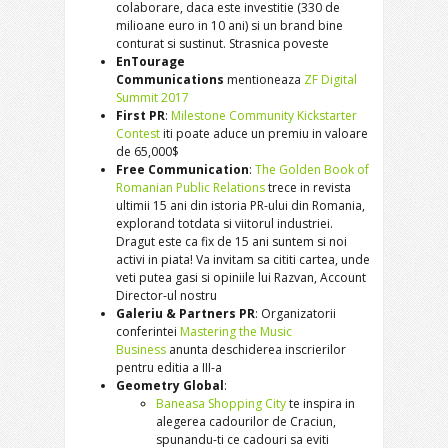
colaborare, daca este investitie (330 de
milioane euro in 10 ani) si un brand bine
conturat si sustinut. Strasnica poveste
EnTourage
Communications
mentioneaza
ZF Digital
Summit 2017
First PR
:
Milestone Community Kickstarter
Contest
iti poate aduce un premiu in valoare
de 65,000$
Free Communication
:
The Golden Book of
Romanian Public Relations
trece in revista
ultimii 15 ani din istoria PR-ului din Romania,
explorand totdata si viitorul industriei.
Dragut este ca fix de 15 ani suntem si noi
activi in piata! Va invitam sa cititi cartea, unde
veti putea gasi si opiniile lui Razvan, Account
Director-ul nostru
Galeriu & Partners PR
: Organizatorii
conferintei
Mastering the Music
Business
anunta deschiderea inscrierilor
pentru editia a III-a
Geometry Global
:
Baneasa Shopping City
te inspira in
alegerea cadourilor de Craciun,
spunandu-ti ce cadouri sa eviti