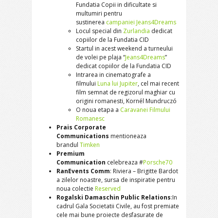
Fundatia Copii in dificultate si
multumiri pentru
sustinerea
campaniei Jeans4Dreams
Locul special din
Zurlandia
dedicat
copiilor de la Fundatia CID
Startul in acest weekend a turneului
de volei pe plaja “
Jeans4Dreams
”
dedicat copiilor de la Fundatia CID
Intrarea in cinematografe a
filmului
Luna lui Jupiter
, cel mai recent
film semnat de regizorul maghiar cu
origini romanesti, Kornél Mundruczó
O noua etapa a
Caravanei Filmului
Romanesc
Prais Corporate
Communications
mentioneaza
brandul
Timken
Premium
Communication
celebreaza
#
Porsche70
RanEvents Comm
: Riviera – Brigitte Bardot
a zilelor noastre, sursa de inspiratie pentru
noua colectie
Reserved
Rogalski Damaschin Public Relations
:In
cadrul Gala Societatii Civile, au fost premiate
cele mai bune proiecte desfasurate de