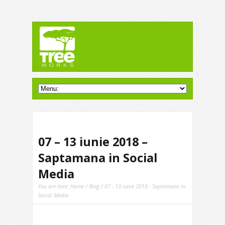
07 – 13 iunie 2018 –
Saptamana in Social
Media
You are here:
Home
/
Blog
/ 07 - 13 iunie 2018 - Saptamana in
Social Media