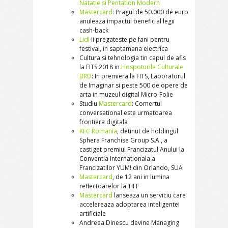
Natatie si Pentatlon Modern
Mastercard
: Pragul de 50.000 de euro
anuleaza impactul benefic al legii
cash-back
Lidl
ii pregateste pe fani pentru
festival, in saptamana electrica
Cultura si tehnologia tin capul de afis
la FITS 2018 in
Hospoturile Culturale
BRD
: In premiera la FITS, Laboratorul
de Imaginar si peste 500 de opere de
arta in muzeul digital Micro-Folie
Studiu
Mastercard
: Comertul
conversational este urmatoarea
frontiera digitala
KFC Romania
, detinut de holdingul
Sphera Franchise Group S.A., a
castigat premiul Francizatul Anului la
Conventia Internationala a
Francizatilor YUM! din Orlando, SUA
Mastercard
, de 12 ani in lumina
reflectoarelor la TIFF
Mastercard
lanseaza un serviciu care
accelereaza adoptarea inteligentei
artificiale
Andreea Dinescu devine Managing