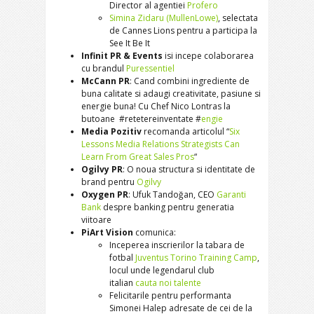
Director al agentiei
Profero
Simina Zidaru (MullenLowe)
, selectata
de Cannes Lions pentru a participa la
See It Be It
Infinit PR & Events
isi incepe colaborarea
cu brandul
Puressentiel
McCann PR
: Cand combini ingrediente de
buna calitate si adaugi creativitate, pasiune si
energie buna! Cu Chef Nico Lontras la
butoane #retetereinventate #
engie
Media Pozitiv
recomanda articolul “
Six
Lessons Media Relations Strategists Can
Learn From Great Sales Pros
“
Ogilvy PR
: O noua structura si identitate de
brand pentru
Ogilvy
Oxygen PR
: Ufuk Tandoğan, CEO
Garanti
Bank
despre banking pentru generatia
viitoare
PiArt Vision
comunica:
Inceperea inscrierilor la tabara de
fotbal
Juventus Torino Training Camp
,
locul unde legendarul club
italian
cauta noi talente
Felicitarile pentru performanta
Simonei Halep adresate de cei de la