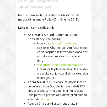
June 19, 2018
Categories:
Zelist
Tags:
stirile din social media
Ne bucuram sa iti prezentam stirile din social
media, din ultimele 7 zile (07 – 13 iunie 2018).
Lansari, campanii, stiri:
Ana-Maria Onisei
, Communication
Consultancy Freelancing:
Interviu cu
Andrei Cretulescu
,
regizorul Charleston: “Am facut filmul
ca sa raspund la intrebarea daca poti
iubi doi oameni diferiti in acelasi
timp“
“
Ce auzim cand ascultam muzica?
” –
Liceenilor le place muzica clasica, dar
o asculta conjunctural si mai degraba
in inregistrari
Caracteristic PR
: Fiecare calatorie incepe
cu un search pe Google, iar specialistii RTB
House o stiu cel mai bine. Mai multe sfaturi
utile pentru agentiile de turism (si nu numai)
aflam din
articol
Agentia
Chapter4
este mentionata in