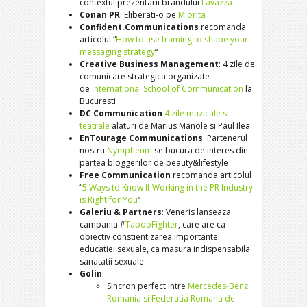
contextul prezentarii brandului
Lavazza
Conan PR
: Eliberati-o pe
Miorita
Confident.Communications
recomanda
articolul “
How to use framing to shape your
messaging strategy
“
Creative Business Management
: 4 zile de
comunicare strategica organizate
de
International School of Communication
la
Bucuresti
DC Communication
4 zile muzicale si
teatrale
alaturi de Marius Manole si Paul Ilea
EnTourage Communications
: Partenerul
nostru
Nympheum
se bucura de interes din
partea bloggerilor de beauty&lifestyle
Free Communication
recomanda articolul
“
5 Ways to Know If Working in the PR Industry
is Right for You
“
Galeriu & Partners
: Veneris lanseaza
campania #
TabooFighter
, care are ca
obiectiv constientizarea importantei
educatiei sexuale, ca masura indispensabila
sanatatii sexuale
Golin
:
Sincron perfect intre
Mercedes-Benz
Romania si Federatia Romana de