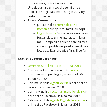
profesionala, potrivit unui studiu
Undelucram.ro si in topul agentiilor de
publicitate digitala si marketing in 2017 by
Forbes Romania
Travel Communication
:
Jumatate din
cererile de cazare in
Romania
sunt pentru familii cu copii
FlightClaim.ro
: 57 de curse aeriene au
fost anulate si 116 intarziate in luna
mai. Companiile aeriene care au avut
curse cu probleme, predominant cele
low-cost: Ryanair, Wizz Air si Blue Air
Statistici, topuri, trenduri:
Overview Social Media in .ro – mai 2018
Care au fost cele mai viralizate
subiecte
in
presa online si pe bloguri, in perioada 04 –
10 iunie 2018?
Cele mai vizibile
Agentii de PR
in online si pe
Facebook in luna mai 2018
Cei mai vizibili
Directori ai agentiilor de PR
in
online si pe Facebook in luna mai 2018
Cele mai vizibile
Agentii Digitale/Interactive
in
online si pe Facebook in luna mai 2018