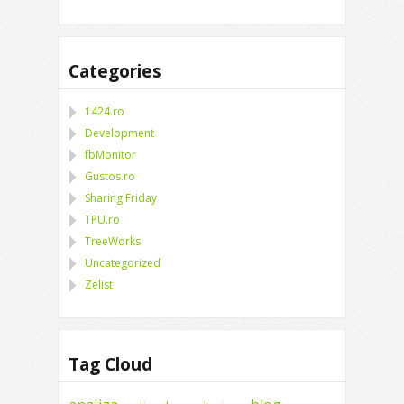
Categories
1424.ro
Development
fbMonitor
Gustos.ro
Sharing Friday
TPU.ro
TreeWorks
Uncategorized
Zelist
Tag Cloud