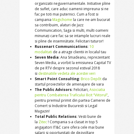
organizatii neguvernamentale. Initiative pline
de suflet, care aduc oamenii impreuna si ne
fac pe toti mai puternici. Cum a fost si
campania
Magichome
la care ne-am bucurat
sa contribuim, alaturi de Jazz
Communication, Saga si multi, multi oameni
minunați care fac sa se intample lucruri reale
si pline de insemnătate. Felicitari tuturor!
Russenart Communications
:
10
modalitati
de a atrage clientii in localul tau
Seven Media
: Ana Smadeanu, reprezentant
Seven Media, a vorbit la emisiunea Capital TV
de pe RTV despre sezonul estival 2018
si
destinatiile vedeta ale acestei veri
Smart Point Consulting
:
Brico Depôt
da
startul proiectelor de amenajare de vara
The Public Advisors
: Felicitari,
Asociatia
pentru Combaterea Traficului Ilicit “Viitorul”
,
pentru premiul primit din partea Camerei de
Comert si Industrie Bucuresti si Legal
Magazin!
Total Public Relations
: Vesti bune de
la
Zitec
! Compania s-a clasat in top 5
angajatori IT&C care ofera cele mai bune
salarii si oportunitati de dezvoltare