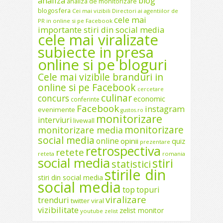
analiza
blog
analiza de monitorizare
blogosfera
Cei mai vizibili Directori ai agentiilor de
cele mai
PR in online si pe Facebook
importante stiri din social media
cele mai viralizate
subiecte in presa
online si pe bloguri
Cele mai vizibile branduri in
online si pe Facebook
cercetare
culinar
concurs
economic
conferinte
Facebook
instagram
evenimente
gustos.ro
monitorizare
interviuri
livewall
monitorizare
monitorizare media
social media
online
opinii
quiz
prezentare
retrospectiva
retete
reteta
romania
social media
stiri
statistici
stirile din
stiri din social media
social media
top
topuri
viralizare
trenduri
twitter
viral
vizibilitate
zelist monitor
youtube
zelist