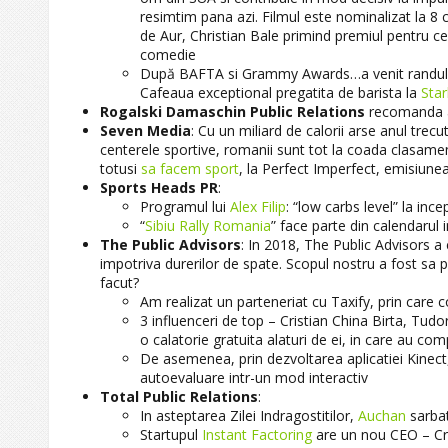
resimtim pana azi. Filmul este nominalizat la 8 c
de Aur, Christian Bale primind premiul pentru ce
comedie
După BAFTA si Grammy Awards…a venit randul n
Cafeaua exceptional pregatita de barista la
Sta
Rogalski Damaschin Public Relations
recomanda ar
Seven Media
: Cu un miliard de calorii arse anul trecu
centerele sportive, romanii sunt tot la coada clasam
totusi
sa facem sport
, la Perfect Imperfect, emisiun
Sports Heads PR
:
Programul lui
Alex Filip
: “low carbs level” la inc
“
Sibiu Rally Romania
” face parte din calendarul 
The Public Advisors
: In 2018, The Public Advisors 
impotriva durerilor de spate. Scopul nostru a fost s
facut?
Am realizat un parteneriat cu Taxify, prin care
3 influenceri de top – Cristian China Birta, Tudo
o calatorie gratuita alaturi de ei, in care au co
De asemenea, prin dezvoltarea aplicatiei Kinect, 
autoevaluare intr-un mod interactiv
Total Public Relations
:
In asteptarea Zilei Indragostitilor,
Auchan
sarbat
Startupul
Instant Factoring
are un nou CEO – Cr