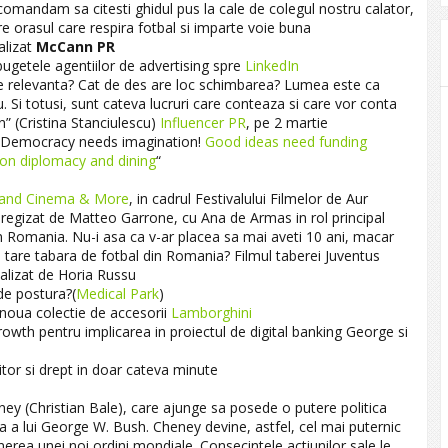
recomandam sa citesti ghidul pus la cale de colegul nostru calator,
rasul care respira fotbal si imparte voie buna
alizat
McCann PR
bugetele agentiilor de advertising spre
LinkedIn
ine relevanta? Cat de des are loc schimbarea? Lumea este ca
 nu. Si totusi, sunt cateva lucruri care conteaza si care vor conta
” (Cristina Stanciulescu)
Influencer PR
, pe 2 martie
. Democracy needs imagination!
Good ideas need funding
 on diplomacy and dining
“
and Cinema & More
, in cadrul Festivalului Filmelor de Aur
 regizat de Matteo Garrone, cu Ana de Armas in rol principal
 Romania. Nu-i asa ca v-ar placea sa mai aveti 10 ani, macar
 tare tabara de fotbal din Romania? Filmul taberei Juventus
alizat de Horia Russu
de postura?(
Medical Park
)
 noua colectie de accesorii
Lamborghini
th pentru implicarea in proiectul de digital banking George si
itor si drept in doar cateva minute
eney (Christian Bale), care ajunge sa posede o putere politica
a a lui George W. Bush. Cheney devine, astfel, cel mai puternic
erea unei noi ordini mondiale. Consecintele actiunilor sale le