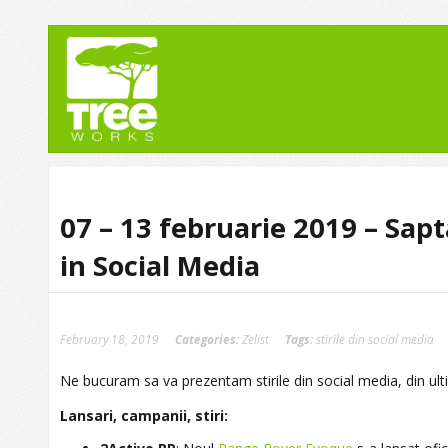
07 – 13 februarie 2019 – Sa
in Social Media
February 18, 2019
Categories:
Zelist
Tags:
stirile din social media
Ne bucuram sa va prezentam stirile din social media, din ulti
Lansari, campanii, stiri: