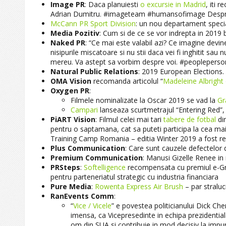
Image PR
: Daca planuiesti
o excursie in Madrid
, iti 
Adrian Dumitru. #imageteam #humansofimage Despre o
McCann PR Sport Division
: un nou departament speci
Media Pozitiv
: Cum si de ce se vor indrepta in 2019 
Naked PR
: “Ce mai este valabil azi? Ce imagine dev
nisipurile miscatoare si nu stii daca vei fi inghitit sau
mereu. Va astept sa vorbim despre voi. #peopleperson
Natural Public Relations
: 2019 European Elections
OMA Vision
recomanda articolul “
Madeleine Albright
Oxygen PR
:
Filmele nominalizate la Oscar 2019 se vad la
Gr
Campari
lanseaza scurtmetrajul “Entering Red”,
PiART Vision
: Filmul celei mai tari
tabere de fotbal
din
pentru o saptamana, cat sa puteti participa la cea mai
Training Camp Romania – editia Winter 2019 a fost re
Plus Communication
: Care sunt cauzele defectelor 
Premium Communication
: Manusi Gizelle Renee in
PRSteps
:
Softelligence
recompensata cu premiul e-Grow
pentru parteneriatul strategic cu industria financiara
Pure Media
:
Rowenta Express Air Brush
– par straluc
RanEvents Comm
:
“
Vice / Vicele
” e povestea politicianului Dick Ch
imensa, ca Vicepresedinte in echipa prezidential
om din SUA si contribuie in mod decisiv la impun