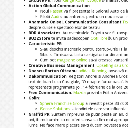
2Active PR
: Noul
Range Rover Evoque
s-a lansat ofi
Action Global Communication
:
Noul
Passat
va fi prezentat la Salonul Auto de 
Pilotii
Audi
s-au antrenat pentru un nou sezon i
Anamaria Onisei, Communication Consultant
:
Tea
despre culisele spectacolelor de teatru
BDR Associates
: Autovehiculele Toyota vor fi trans
BUZZStore
te invita sadescoperi
OptiFibre
®, un prod
Caracteristic PR
:
S-au deschis inscrierile pentru startup-urile IT 
Sibiu si Timisoara. Lista castigatorilor din anii an
Cum pot
magazine online
sa-si creasca vanzari
Creative Business Management
:
Upselling sau Cro
Daescu Bortun Olteanu
:
adidas Running
lansează n
Dakommunication
: Regizorii Andrei si Andreea Gro
text de Ioan Luca Caragiale, “O noapte furtunoasa”. 
reprezentatii programate joi, 14 februarie de la ora 20
Free Communication
:
Mazda
prezinta Editia Aniver
Golin
:
Sphera Franchise Group
a investit peste 337.000
iSense Solutions
– tendintele care vor influenta
Graffiti PR
: Suntem impreuna de putin peste un an, da
ani, iti multumim ca ne oferi sansa sa fim mai aproape
lume. Ne face mare placere sa-ti ducem povestea acea