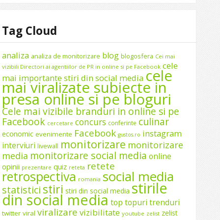
Tag Cloud
analiza
blog
analiza de monitorizare
blogosfera
Cei mai
cele
vizibili Directori ai agentiilor de PR in online si pe Facebook
cele
mai importante stiri din social media
mai viralizate subiecte in
presa online si pe bloguri
Cele mai vizibile branduri in online si pe
Facebook
culinar
concurs
conferinte
cercetare
Facebook
instagram
economic
evenimente
gustos.ro
monitorizare
monitorizare
interviuri
livewall
monitorizare social media
media
online
retete
opinii
quiz
prezentare
reteta
social media
retrospectiva
romania
stirile
stiri
statistici
stiri din social media
din social media
top
topuri
trenduri
viralizare
vizibilitate
zelist
twitter
viral
youtube
zelist