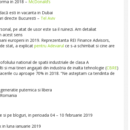
forma in 2018 –
McDonald’s
 dacă esti in vacanta in Dubai
ri directe Bucuresti –
Tel Aviv
onal, pe atat de usor este sa il ruinezi. Am detaliat
in acest sens
ani europeni in 2019. Reprezentanta REI Finance Advisors,
de stat, a explicat
pentru Adevarul
ce s-a schimbat si cine are
ofoliului national de spatii industriale de clasa A
i si mai tineri angajati din industria de inalta tehnologie (
CBRE
)
facerile cu aproape 70% in 2018. “Ne asteptam ca tendinta de
generatie puternica si libera
n Romania
e si pe bloguri, in perioada 04 – 10 februarie 2019
 in luna ianuarie 2019