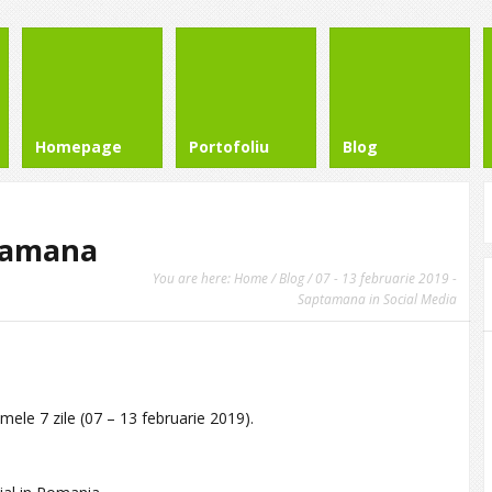
Homepage
Portofoliu
Blog
ptamana
You are here:
Home
/
Blog
/ 07 - 13 februarie 2019 -
Saptamana in Social Media
mele 7 zile (07 – 13 februarie 2019).