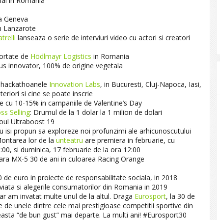
cial in Romania
la Geneva
n Lanzarote
trelli
lanseaza o serie de interviuri video cu actori si creatori
portate de
Hödlmayr Logistics
in Romania
us innovator, 100% de origine vegetala
la hackathoanele
Innovation Labs
, in Bucuresti, Cluj-Napoca, Iasi,
teriori si cine se poate inscrie
le cu 10-15% in campaniile de Valentine’s Day
ss Selling
: Drumul de la 1 dolar la 1 milion de dolari
oul Ultraboost 19
su isi propun sa exploreze noi profunzimi ale arhicunoscutului
Montarea lor de la
unteatru
are premiera in februarie, cu
:00, si duminica, 17 februarie de la ora 12:00
sara MX-5 30 de ani in culoarea Racing Orange
 de euro in proiecte de responsabilitate sociala, in 2018
 viata si alegerile consumatorilor din Romania in 2019
r am invatat multe unul de la altul. Draga
Eurosport
, la 30 de
 de unele dintre cele mai prestigioase competitii sportive din
sta “de bun gust” mai departe. La multi ani! #Eurosport30