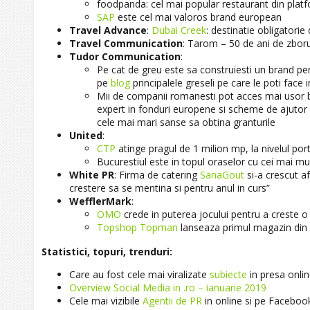
foodpanda: cel mai popular restaurant din plat
SAP
este cel mai valoros brand european
Travel Advance
:
Dubai Creek
: destinatie obligatorie
Travel Communication
: Tarom – 50 de ani de zboru
Tudor Communication
:
Pe cat de greu este sa construiesti un brand pers
pe
blog
principalele greseli pe care le poti face 
Mii de companii romanesti pot acces mai usor b
expert in fonduri europene si scheme de ajutor 
cele mai mari sanse sa obtina granturile
United
:
CTP
atinge pragul de 1 milion mp, la nivelul port
Bucurestiul este in topul oraselor cu cei mai mult
White PR
: Firma de catering
SanaGout
si-a crescut a
crestere sa se mentina si pentru anul in curs”
WefflerMark
:
OMO
crede in puterea jocului pentru a creste o 
Topshop Topman
lanseaza primul magazin di
Statistici, topuri, trenduri:
Care au fost cele mai viralizate
subiecte
in presa onlin
Overview Social Media in .ro – ianuarie 2019
Cele mai vizibile
Agentii de PR
in online si pe Facebook