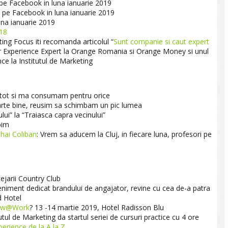
 pe Facebook in luna ianuarie 2019
i pe Facebook in luna ianuarie 2019
una ianuarie 2019
018
ng Focus iti recomanda articolul “
Sunt companie si caut expert
r Experience Expert la Orange Romania si Orange Money si unul
nce la Institutul de Marketing
tot si ma consumam pentru orice
rte bine, reusim sa schimbam un pic lumea
lui” la “Traiasca capra vecinului”
bim
hai Coliban
: Vrem sa aducem la Cluj, in fiecare luna, profesori pe
tejarii Country Club
eniment dedicat brandului de angajator, revine cu cea de-a patra
d Hotel
ow@Work
? 13 -14 martie 2019, Hotel Radisson Blu
ul de Marketing da startul seriei de cursuri practice cu 4 ore
erience de la A la Z