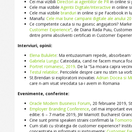
Cei mai vizibili
Directori ai agentiilor de PR
in online si
Cele mai vizibile
Agentii Digitale/Interactive
in online s
Cele mai vizibile
branduri
in online si pe Facebook in l
Manafu:
Cele mai bune campanii digitale ale anului 2
Ce competente cauta si nu gasesc angajatorii? Marketi
Customer Experience
“, de Diana Rada Puiu, Custome
dintre primii absolventi certificati in Customer Experie
Interviuri, opinii:
Elena Bululete
: Ma entuziasmam repede, absorbeam 
Gabriela Lungu
: Cateodata, cand ne facem munca foa
Portret romanesc, 2019
. De la “Sa moara capra vecinu
Testul relatiilor
. Pericolele despre care nu stim sa vor
St.Brendan si exploratorii inovatiei.
Adrian Docea si Mi
care n-am visat vreodata sa-i avem in Romania
Evenimente, conferinte:
Oracle Modern Business Forum
, 20 februarie 2019, S
Employer Branding Conference
, cel mai important ev
editie: 6 – 7 martie 2019, JW Marriott Bucharest Gran
Cine sunt primii speakeri straini confirmati la
Tomorr
Cum stati cu strategia de customer experience? Institut
concentrate in informatii si instrumente:
Customer Exp