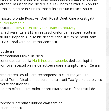
ategorii la Oscarurile 2019 si a avut 6 nominalizari la Globurile
l mai bun actor intr-un rol masculin dintr-un musical sau o
ostru Blonde Roast vs. Dark Roast Duet. Cine a castigat?
rbucks Romania
ticolul “
How to Unlock Your Team’s Creativity
“
t si echivalentul a 213 ani in cazul orelor de miscare facute in
entului european. O discutie despre cand si cum ne mobilizam
ea TVR 1 realizata de Emma Zeicescu
eput de an
international FIVA si in 2019
a continuat campania
Nu-ti intoarce spatele
, dedicata luptei
a promovam testul online de autoevaluare a simptomelor. Ce am
 completarea testului era recompensata cu curse gratuite.
ran si Toma Nicolau – au surprins calatorii Taxify timp de o zi cu
mpletat chestionarul
le-am oferit utilizatorilor oportunitatea sa isi faca testul de
oreste si premiaza iubirea ca-n farfurie
istian Ionescu