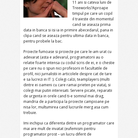
11 ani si cateva luni de
Treeworks?
Aproape
timpul pe care un copil
il traieste din momentul
cand se aseaza prima
data in banca si isi ia in primire abecedarul, pana in
clipa cand se aseaza pentru ultima data in banca,
pentru probele la bac.
Proiecte fumoase si proiecte pe care le-am urat cu
adevarat (asta e adevarul, programatorii au o
relatie foarte intensa cu codul scris de ei, e o chestie
pe care nu o spun nici profesorii in facultatile de
profil, nici jurnalistii in articolele despre cat de tare
e sa lucrezi in IT :). Colegi calzi, teamplayers (multi
dintre ei oameni cu care ramai prieten pe viata), si
colegi mai putin interesati. Servere picate, reparatii
de urgenta in orele cand ti-e somnul mai drag,
mandria de a participa la proiecte campioane pe
nisa lor, multumirea cand lucrurile merg asa cum
trebuie.
Imi inchipui ca diferenta dintre un programator care
mai are mult de invatat (eufemism pentru
programator prost – un lucru diferit de