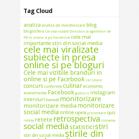
Tag Cloud
analiza
blog
analiza de monitorizare
blogosfera
Cei mai vizibili Directori ai agentiilor de
cele mai
PR in online si pe Facebook
importante stiri din social media
cele mai viralizate
subiecte in presa
online si pe bloguri
Cele mai vizibile branduri in
online si pe Facebook
cercetare
culinar
concurs
economic
conferinte
Facebook
instagram
evenimente
gustos.ro
monitorizare
interviuri
livewall
monitorizare
monitorizare media
social media
online
opinii
quiz
prezentare
retrospectiva
retete
reteta
romania
social media
stiri
statistici
stirile din
stiri din social media