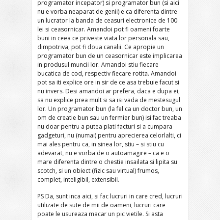
programator incepator) si programator bun (si aici
nu e vorba neaparat de genii) e ca diferenta dintre
un lucrator la banda de ceasuri electronice de 100
lei si ceasornicar. Amandoi pot fi oameni foarte
buni in ceea ce priveste viata lor personala sau,
dimpotriva, pot fi doua canalii. Ce apropie un
programator bun de un ceasornicar este implicarea
in produsul muncii lor. Amandoi stiu fiecare
bucatica de cod, respectiv fiecare rotita. Amandoi
pot sa iti explice ore in sir de ce asa trebuie facut si
nu invers. Desi amandoi ar prefera, daca e dupa ei,
sa nu explice prea mult si sa isi vada de mestesugul
lor. Un programator bun (la fel ca un doctor bun, un
om de creatie bun sau un fermier bun) isi fac treaba
nu doar pentru a putea plati facturi si a cumpara
gadgeturi, nu (numai) pentru aprecierea celorlalti, ci
mai ales pentru ca, in sinea lor, stiu – si stiu cu
adevarat, nu e vorba de o autoamagire – ca e o
mare diferenta dintre o chestie insailata si lipita su
scotch, si un obiect (fizic sau virtual) frumos,
complet, inteligibil, extensibil.
PS Da, sunt inca aici, si fac lucruri in care cred, lucruri
utilizate de sute de mii de oameni, lucruri care
poate le usureaza macar un pic vietile. Si asta