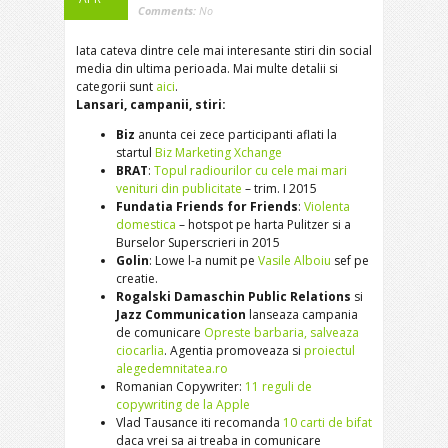
Comments:
No
Iata cateva dintre cele mai interesante stiri din social
media din ultima perioada. Mai multe detalii si
categorii sunt
aici
.
Lansari, campanii, stiri:
Biz
anunta cei zece participanti aflati la
startul
Biz Marketing Xchange
BRAT
:
Topul radiourilor cu cele mai mari
venituri din publicitate
– trim. I 2015
Fundatia Friends for Friends
:
Violenta
domestica
– hotspot pe harta Pulitzer si a
Burselor Superscrieri in 2015
Golin
: Lowe l-a numit pe
Vasile Alboiu
sef pe
creatie.
Rogalski Damaschin Public Relations
si
Jazz Communication
lanseaza campania
de comunicare
Opreste barbaria, salveaza
ciocarlia
. Agentia promoveaza si
proiectul
alegedemnitatea.ro
Romanian Copywriter:
11 reguli de
copywriting de la Apple
Vlad Tausance iti recomanda
10 carti de bifat
daca vrei sa ai treaba in comunicare