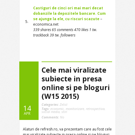
Castiguri de cinci ori mai mari decat
dobanzile la depozitele bancare. Cum
se ajunge la ele, cu riscuri scazute
–
5.
economica.net
339 shares 65 comments 470 likes 1 tw.
trackback 39 tw. followers
Cele mai viralizate
subiecte in presa
online si pe bloguri
(W15 2015)
Categories:
Zelist
14
Tags:
economic
,
monitorizare
,
retrospectiva
,
social media
,
stiri
APR
Comments:
No
Alaturi de refresh.ro, va prezentam care au fost cele
mai viralizate subiecte in presa online si pe bloguri