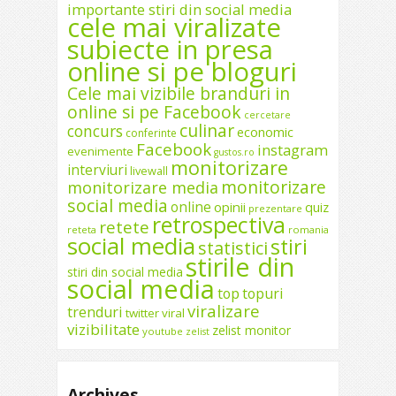
importante stiri din social media
cele mai viralizate
subiecte in presa
online si pe bloguri
Cele mai vizibile branduri in
online si pe Facebook
cercetare
culinar
concurs
economic
conferinte
Facebook
instagram
evenimente
gustos.ro
monitorizare
interviuri
livewall
monitorizare
monitorizare media
social media
online
opinii
quiz
prezentare
retrospectiva
retete
reteta
romania
social media
stiri
statistici
stirile din
stiri din social media
social media
top
topuri
viralizare
trenduri
twitter
viral
vizibilitate
zelist monitor
youtube
zelist
Archives