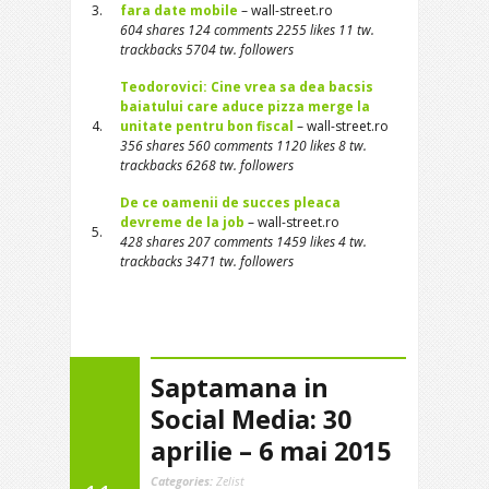
3.
fara date mobile
– wall-street.ro
604 shares 124 comments 2255 likes 11 tw.
trackbacks 5704 tw. followers
Teodorovici: Cine vrea sa dea bacsis
baiatului care aduce pizza merge la
4.
unitate pentru bon fiscal
– wall-street.ro
356 shares 560 comments 1120 likes 8 tw.
trackbacks 6268 tw. followers
De ce oamenii de succes pleaca
devreme de la job
– wall-street.ro
5.
428 shares 207 comments 1459 likes 4 tw.
trackbacks 3471 tw. followers
Saptamana in
Social Media: 30
aprilie – 6 mai 2015
Categories:
Zelist