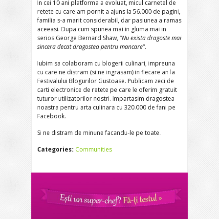
In cei 10 ani platforma a evoluat, micul carnetel de
retete cu care am pornit a ajuns la 56.000 de pagini,
familia s-a marit considerabil, dar pasiunea a ramas
aceeasi. Dupa cum spunea mai in gluma mai in
serios George Bernard Shaw, “
Nu exista dragoste mai
sincera decat dragostea pentru mancare
“.
Iubim sa colaboram cu blogerii culinari, impreuna
cu care ne distram (si ne ingrasam) in fiecare an la
Festivalului Blogurilor Gustoase. Publicam zeci de
carti electronice de retete pe care le oferim gratuit
tuturor utilizatorilor nostri. Impartasim dragostea
noastra pentru arta culinara cu 320.000 de fani pe
Facebook.
Si ne distram de minune facandu-le pe toate.
Categories:
Communities